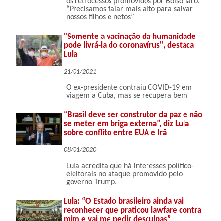
os retrocessos promovidos por Bolsonaro.
“Precisamos falar mais alto para salvar
nossos filhos e netos”
"Somente a vacinação da humanidade
pode livrá-la do coronavírus", destaca
Lula
21/01/2021
O ex-presidente contraiu COVID-19 em
viagem a Cuba, mas se recupera bem
“Brasil deve ser construtor da paz e não
se meter em briga externa”, diz Lula
sobre conflito entre EUA e Irã
08/01/2020
Lula acredita que há interesses político-
eleitorais no ataque promovido pelo
governo Trump.
Lula: “O Estado brasileiro ainda vai
reconhecer que praticou lawfare contra
mim e vai me pedir desculpas”