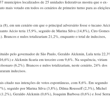
 municípios localizados de 25 unidades federativas mostra que o ex-
dato mais votado em todos os cenários de primeiro turno para as eleições
 (8), em um cenário em que o principal adversário fosse o tucano Aéc
quanto Aécio teria 15,9%, seguido de Marina Silva (14,8%), Ciro Gomes
. Brancos e nulos totalizariam 21,2%, enquanto o total de indecisos,
ituído pelo governador de São Paulo, Geraldo Alckmin, Lula teria 22,
(16,6%) e Alckmin ficaria em terceiro com 9,6%. Na sequência, viriam
lsonaro (6,2%). Brancos e nulos totalizariam, neste cenário, 24% dos
araram indecisos.
ais citado nas intenções de votos espontâneas, com 8,6%. Em segundo
,7%), seguido por Marina Silva (3,8%), Dilma Rousseff (2,3%), Michel
 (1,2%), Geraldo Alckmin (0,6%), Joaquim Barbosa (0,6%) e José Serr