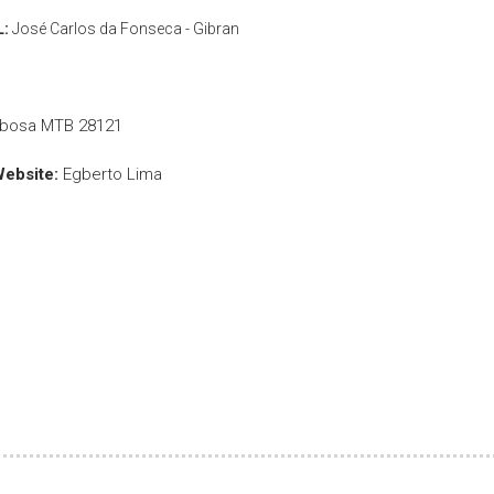
L:
José Carlos da Fonseca - Gibran
rbosa MTB 28121
Website:
Egberto Lima