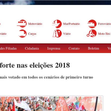
o
Metroviário
Mar/Portuário
Ferroviári
iário
Cargas
Viário
Moto-Táxi
des Filiadas
Cidadania
Imprensa
Contato
Boletim
Ve
forte nas eleições 2018
mais votado em todos os cenários de primeiro turno