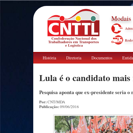
Modais
Aére
Rodov
História
Diretoria
Documentos
Entida
Lula é o candidato mais 
Pesquisa aponta que ex-presidente seria o 
Por:
CNT/MDA
Publicação:
09/06/2016