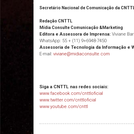
Secretário Nacional de Comunicação da CNTT
Redação
CNTTL
Mídia Consulte Comunicação &Marketing
Editora e Assessora de Imprensa:
Viviane Ba
WhatsApp: 55 + (11) 9+6948-7450
Assessoria de Tecnologia da Informação e 
E-mail:
viviane@midiaconsulte.com
Siga a CNTTL nas redes sociais:
www.facebook.com/cnttloficial
www.twitter.com/cnttloficial
www.youtube.com/cnttl