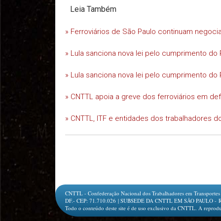
Leia Também
» Ferroviários de São Paulo continuam negoc
» Lula sanciona nova lei pelo cumprimento do 
» Lula sanciona nova lei pelo cumprimento do 
» CNTTL apoia a greve dos ferroviários em d
» CNTTL, ITF e entidades dos trabalhadores do
CNTTL - Confederação Nacional dos Trabalhadores em Transportes e L
DF.- CEP: 71.710.026 | SUBSEDE DA CNTTL EM SÃO PAULO - Rua Jesu
Todo o conteúdo deste site é de uso exclusivo da CNTTL. A reprodu