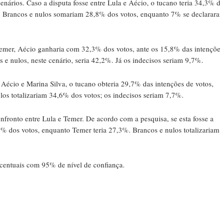
enários. Caso a disputa fosse entre Lula e Aécio, o tucano teria 34,3% 
9%. Brancos e nulos somariam 28,8% dos votos, enquanto 7% se declarar
Temer, Aécio ganharia com 32,3% dos votos, ante os 15,8% das intençõ
 e nulos, neste cenário, seria 42,2%. Já os indecisos seriam 9,7%.
Aécio e Marina Silva, o tucano obteria 29,7% das intenções de votos,
os totalizariam 34,6% dos votos; os indecisos seriam 7,7%.
fronto entre Lula e Temer. De acordo com a pesquisa, se esta fosse a
7% dos votos, enquanto Temer teria 27,3%. Brancos e nulos totalizariam
centuais com 95% de nível de confiança.