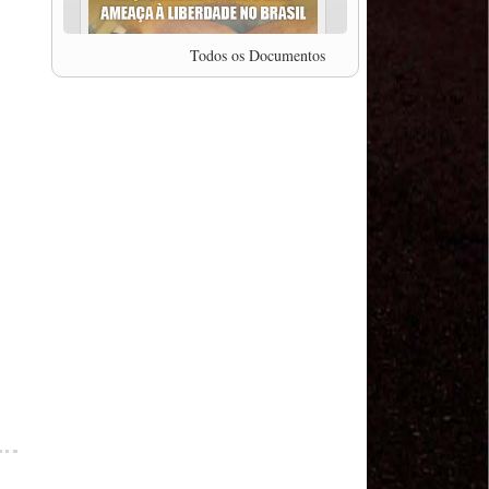
professor da Unisinos e Doutor em Ciências da
Comunicação da USP, Rafael Grohmann, que
coordena uma pesquisa internacional que visa
Todos os Documentos
pressionar as plataformas digitais por melhores
condições de trabalho.
MODAL-LIVE #5 IMPACTOS DA COVID-19 NO
TRABALHO VIÁRIO (15/06/2020)
MODAL-LIVE #5 IMPACTOS DA COVID-19 NO
TRABALHO VIÁRIO (15/06/2020)
MODAL-LIVE #4 A privatização da gestão portuária
e a Pandemia (9/06/2020)
MODAL-LIVE #4 A privatização da gestão portuária
e a Pandemia (9/06/2020)
MODAL-LIVE #3 Impactos da COVID-19 na
aviação (8/06/2020)
MODAL-LIVE #3 Impactos da COVID-19 na
aviação (8/06/2020)
MODAL-LIVE #3 Impactos da COVID-19 na
aviação (8/06/2020)
MODAL-LIVE #3 Impactos da COVID-19 na
aviação (8/06/2020)
MODAL-LIVE #2 Os Impactos da COVID-19 no
Trabalho Metroferroviário (2/06/2020)