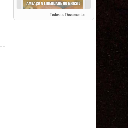
professor da Unisinos e Doutor em Ciências da
Comunicação da USP, Rafael Grohmann, que
coordena uma pesquisa internacional que visa
Todos os Documentos
pressionar as plataformas digitais por melhores
condições de trabalho.
MODAL-LIVE #5 IMPACTOS DA COVID-19 NO
TRABALHO VIÁRIO (15/06/2020)
MODAL-LIVE #5 IMPACTOS DA COVID-19 NO
TRABALHO VIÁRIO (15/06/2020)
MODAL-LIVE #4 A privatização da gestão portuária
e a Pandemia (9/06/2020)
MODAL-LIVE #4 A privatização da gestão portuária
e a Pandemia (9/06/2020)
MODAL-LIVE #3 Impactos da COVID-19 na
aviação (8/06/2020)
MODAL-LIVE #3 Impactos da COVID-19 na
aviação (8/06/2020)
MODAL-LIVE #3 Impactos da COVID-19 na
aviação (8/06/2020)
MODAL-LIVE #3 Impactos da COVID-19 na
aviação (8/06/2020)
MODAL-LIVE #2 Os Impactos da COVID-19 no
Trabalho Metroferroviário (2/06/2020)