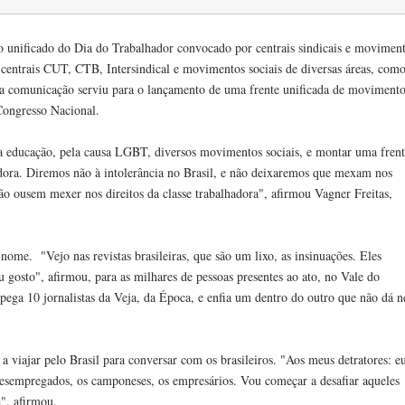
ato unificado do Dia do Trabalhador convocado por centrais sindicais e movimen
s centrais CUT, CTB, Intersindical e movimentos sociais de diversas áreas, com
o da comunicação serviu para o lançamento de uma frente unificada de moviment
Congresso Nacional.
a educação, pela causa LGBT, diversos movimentos sociais, e montar uma fren
vadora. Diremos não à intolerância no Brasil, e não deixaremos que mexam nos
ão ousem mexer nos direitos da classe trabalhadora", afirmou Vagner Freitas,
nome. "Vejo nas revistas brasileiras, que são um lixo, as insinuações. Eles
gosto", afirmou, para as milhares de pessoas presentes ao ato, no Vale do
 pega 10 jornalistas da Veja, da Época, e enfia um dentro do outro que não dá 
a viajar pelo Brasil para conversar com os brasileiros. "Aos meus detratores: e
desempregados, os camponeses, os empresários. Vou começar a desafiar aqueles
", afirmou.