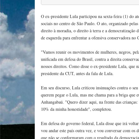
O ex-presidente Lula participou na sexta-feira (1) do 
sociais no centro de São Paulo. O ato, organizado pela
direito à moradia, o direito à terra e a democratizaçã
de esquerda para enfrentar a ofensiva conservadora no 
"Vamos reunir os movimentos de mulheres, negros, pel
unificada em defesa do Brasil, contra a direita conser
nossos direitos. Como disse o ex-presidente Lula, que n
presidente da CUT, antes da fala de Lula.
Em seu discurso, Lula criticou insinuações contra o seu 
querem pegar o Lula, mas me chama para a briga que eu 
Anhangabaú. "Quero dizer aqui, na frente das crianças:
10% da minha honestidade", completou.
Em defesa do governo federal, Lula disse que irá voltar 
vou andar este país outra vez, e vou conversar com os 
que não se conformaram com o resultado da democracia