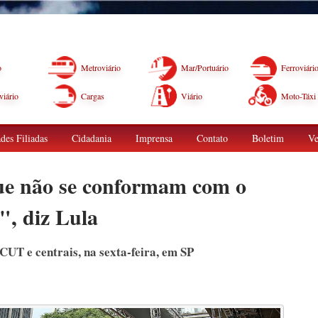
o
Metroviário
Mar/Portuário
Ferroviári
iário
Cargas
Viário
Moto-Táxi
des Filiadas
Cidadania
Imprensa
Contato
Boletim
Ve
que não se conformam com o
", diz Lula
CUT e centrais, na sexta-feira, em SP