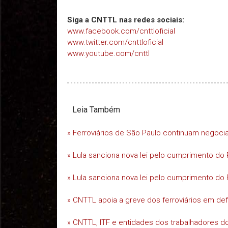
Siga a CNTTL nas redes sociais:
www.facebook.com/cnttloficial
www.twitter.com/cnttloficial
www.youtube.com/cnttl
Leia Também
» Ferroviários de São Paulo continuam negoc
» Lula sanciona nova lei pelo cumprimento do 
» Lula sanciona nova lei pelo cumprimento do 
» CNTTL apoia a greve dos ferroviários em d
» CNTTL, ITF e entidades dos trabalhadores do