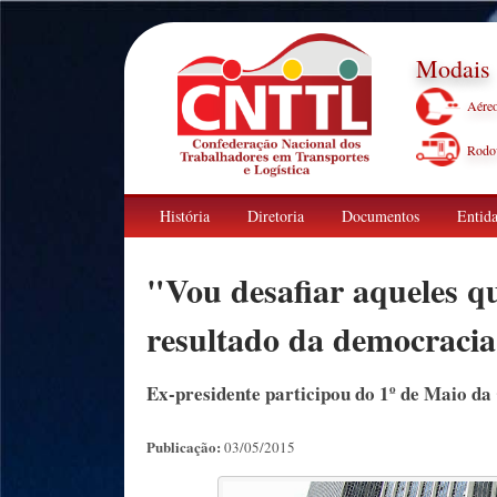
Modais
Aére
Rodov
História
Diretoria
Documentos
Entida
"Vou desafiar aqueles 
resultado da democracia
Ex-presidente participou do 1º de Maio da 
Publicação:
03/05/2015