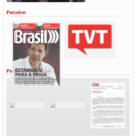
salarial
Portuários de Rio Grande fazem paralisação pela vacina
Parceiros
Vacina Já: Lockdown de 24 horas dos trabalhadores em transportes está mantido,
destaca Paulinho
Condutores de Guarulhos farão greve sanitária nesta terça-feira (20)
Paralisação dos Caminhoneiros na #BR285, entrocamento que liga o Mercosul ao
Rio Grande
Caminhoneiros bloqueiam duas faixas na Castello Branco e fazem protesto
Modal-Live #13 Aumento da Violência Contra Mulher e o Adoecimento da Classe
Trabalhadora em Tempos de Pandemia
MODAL-LIVE#12 POLÍTICAS PÚBLICAS DE TRANSPORTE PARA A
CLASSE TRABALHADORA E ELEIÇÕES NA PANDEMIA
Publicações dos Filiados
MODAL-LIVE#11 POLÍTICAS PÚBLICAS DE TRANSPORTE
JUVENTUDE DO TRANSPORTE: POR QUE DEVEMOS NOS ORGANIZAR?
Fabio Primo testa positivo para Coronavírus, mas está bem de saúde
Modal-Live#9 Quais são os direitos dos trabalhador@s que contraem a Covid-19 na
pandemia?
Participe da Campanha Fora Bolsonaro
CNTTL e FECOOTAC apoiam Campanha de testes de COVID-19 para
caminhoneiros
MODAL-LIVE#8 - Lideranças sindicais da CNTTL, CGTB e dos caminhoneiros
autônomos e celetistas irão abordar as lutas dos caminhoneiros e os impactos da