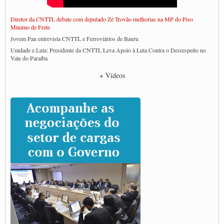
Diretor da CNTTL debate com deputado Zé Trovão melhorias na MP do Piso
Mínimo de Frete
Jovem Pan entrevista CNTTL e Ferroviários de Bauru
Unidade e Luta: Presidente da CNTTL Leva Apoio à Luta Contra o Desrespeito no
Vale do Paraíba
Empresas divulgam fake news para burlar lei do Piso Mínimo de Frete
+ Vídeos
CNTTL e entidades dos caminhoneiros conversam com governo Lula sobre pautas
da categoria
Caminhoneiros prometem paralisação e cobram diálogo com Lula
CNTTL e lideranças de caminhoneiros participam de debate sobre saúde nas
rodovias
Paulinho e Litti debatem política global para transporte rodoviário de cargas na
SUTCRA no Uruguai
Grande Conquista da Categoria transporte de Cargas e Caminhoneiros Autonomos
ENCONTRO INTERNACIONAL EM APOIO A CLASSE TRABALHADORA
DO BRASIL E A ELEIÇÃO 2022
Carta às Brasileiras e aos Brasileiros em Defesa do Estado Democrático de Direito
Paulinho, presidente da CNTTL, faz balanço do 3º Congresso da CNTTL
Caminhoneiros aprovam greve a partir do 1º de novembro
Rodoviários de Feira Santana fazem Assembleia para avaliar proposta de reajuste