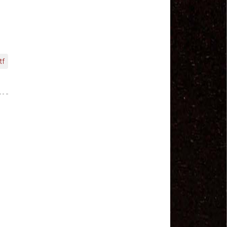
MODAL-LIVE #1 Data-base da categoria rodoviária
e a pandemia de COVID-19 (1/06/2020)
Paulinho, presidente da CNTTL, fala sobre a Greve
dos Caminhoneiros anunciada para o dia 16/12/2019
Paulinho - Presidente da CNTTL
Damaso Dias - RUTA 100 - México
tf
Edel Maria Briones - FENOPADER - Equador
Ricardo Maldonado - Presidente da FUTAC
José Augustin Penilla - Oraganização de Táxi da
Cidade do México
Fermín Umpierres - SNTP - Cuba
Miguel Quezada - ERCO - Equador
Javier Navarro - AST - Espanha
Luis Fernadez - Presidente da Associação dos
Taxistas de Buenos Aires
Randolpah Parra - SITRAMECA - Venezuela
Marisol Fuentes - SNTCIE - Cuba
Milton Ayala Castro - FENOPADER - Equador
Carlos Tinizhañay - ERCO - Equador
Daniel Pallares - CNTP - Panamá
Boris Guerrero - CONUTT - Chile