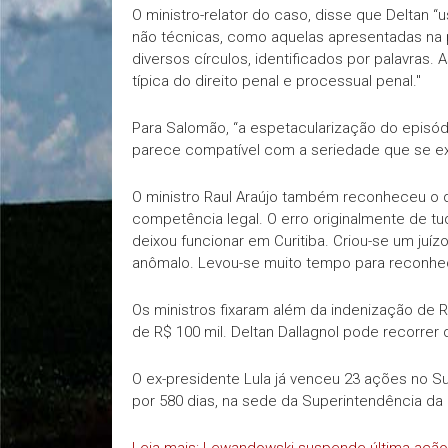
O ministro-relator do caso, disse que Deltan
não técnicas, como aquelas apresentadas na 
diversos círculos, identificados por palavras
típica do direito penal e processual penal."
Para Salomão, “a espetacularização do episó
parece compatível com a seriedade que se ex
O ministro Raul Araújo também reconheceu o 
competência legal. O erro originalmente de tu
deixou funcionar em Curitiba. Criou-se um juíz
anômalo. Levou-se muito tempo para reconhece
Os ministros fixaram além da indenização de R
de R$ 100 mil. Deltan Dallagnol pode recorrer 
O ex-presidente Lula já venceu 23 ações no Su
por 580 dias, na sede da Superintendência da P