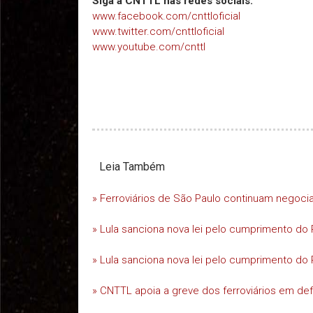
Siga a CNTTL nas redes sociais:
www.facebook.com/cnttloficial
www.twitter.com/cnttloficial
www.youtube.com/cnttl
Leia Também
» Ferroviários de São Paulo continuam negoc
» Lula sanciona nova lei pelo cumprimento do 
» Lula sanciona nova lei pelo cumprimento do 
» CNTTL apoia a greve dos ferroviários em d