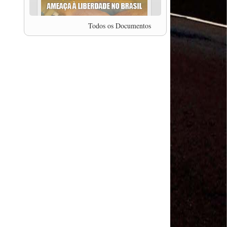
professor da Unisinos e Doutor em Ciências da
Comunicação da USP, Rafael Grohmann, que
coordena uma pesquisa internacional que visa
Todos os Documentos
pressionar as plataformas digitais por melhores
condições de trabalho.
MODAL-LIVE #5 IMPACTOS DA COVID-19 NO
TRABALHO VIÁRIO (15/06/2020)
MODAL-LIVE #5 IMPACTOS DA COVID-19 NO
TRABALHO VIÁRIO (15/06/2020)
MODAL-LIVE #4 A privatização da gestão portuária
e a Pandemia (9/06/2020)
MODAL-LIVE #4 A privatização da gestão portuária
e a Pandemia (9/06/2020)
MODAL-LIVE #3 Impactos da COVID-19 na
aviação (8/06/2020)
MODAL-LIVE #3 Impactos da COVID-19 na
aviação (8/06/2020)
MODAL-LIVE #3 Impactos da COVID-19 na
aviação (8/06/2020)
MODAL-LIVE #3 Impactos da COVID-19 na
aviação (8/06/2020)
MODAL-LIVE #2 Os Impactos da COVID-19 no
Trabalho Metroferroviário (2/06/2020)