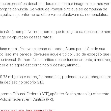
 “usou expressões desabonadoras da honra e imagem, e a meu ver
própria denúncia. Se valeu de PowerPoint, que se compunha de
. As palavras, conforme se observa, se afastavam da nomenclatura
dio não é compatível nem com o que foi objeto da denúncia e ne
ige da apuração desses fatos”.
dano moral. “Houve excesso de poder. Atuou para além de sua
do isso, me parece, deveu-se àquele típico juízo de exceção que 
o universal. Sempre fui um crítico desse funcionamento, a meu ver,
r e só agora est corrigindo o desvio”, afirmou.
$ 75 mil, juros e correção monetária, podendo o valor chegar a m
da decisão no próprio STJ.
premo Tribunal Federal (STF),após ter ficado preso injustamente
olícia Federal, em Curitiba (PR).