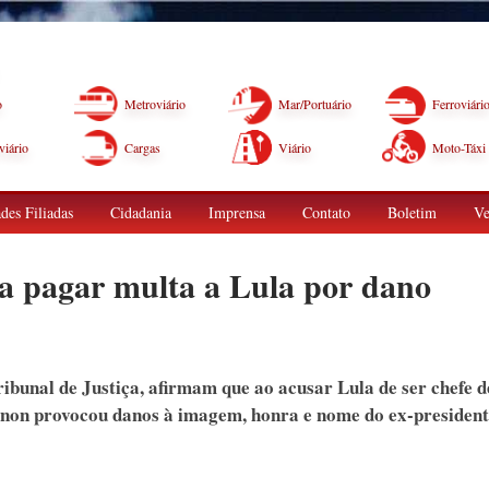
o
Metroviário
Mar/Portuário
Ferroviári
iário
Cargas
Viário
Moto-Táxi
des Filiadas
Cidadania
Imprensa
Contato
Boletim
Ve
a pagar multa a Lula por dano
ribunal de Justiça, afirmam que ao acusar Lula de ser chefe d
non provocou danos à imagem, honra e nome do ex-presiden