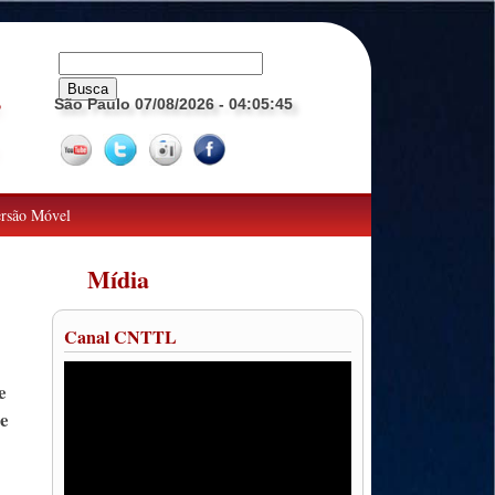
São Paulo 07/08/2026
- 04:05:46
o
rsão Móvel
Mídia
Canal CNTTL
e
te