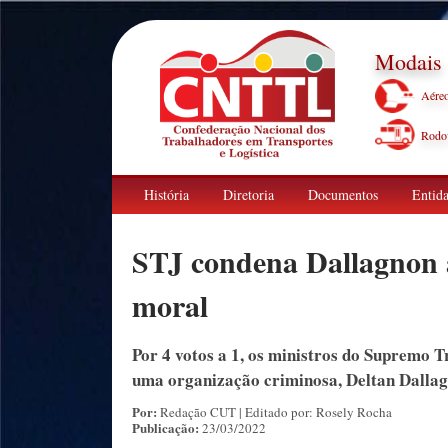
Modais
Aére
Rodov
História
Diretoria
Documentos
Entida
STJ condena Dallagnon 
moral
Por 4 votos a 1, os ministros do Supremo T
uma organização criminosa, Deltan Dallag
Por:
Redação CUT | Editado por: Rosely Rocha
Publicação:
23/03/2022