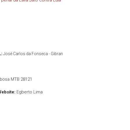
penal da Lava Jato contra Lula
L:
José Carlos da Fonseca - Gibran
rbosa MTB 28121
Website:
Egberto Lima