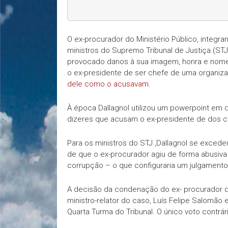
O ex-procurador do Ministério Público, integra
ministros do Supremo Tribunal de Justiça (STJ)
provocado danos à sua imagem, honra e nome,
o ex-presidente de ser chefe de uma organiza
dele como o acusavam.
À época Dallagnol utilizou um powerpoint em 
dizeres que acusam o ex-presidente de dos c
Para os ministros do STJ ,Dallagnol se exced
de que o ex-procurador agiu de forma abusiv
corrupção – o que configuraria um julgamento
A decisão da condenação do ex- procurador da 
ministro-relator do caso, Luís Felipe Salomão e
Quarta Turma do Tribunal. O único voto contrário