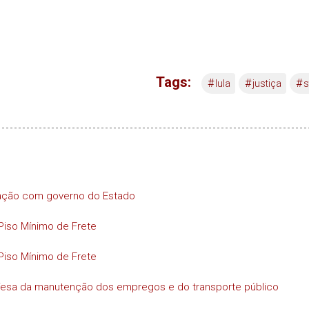
Tags:
#
#
#
lula
justiça
s
iação com governo do Estado
Piso Mínimo de Frete
Piso Mínimo de Frete
efesa da manutenção dos empregos e do transporte público