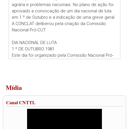
agrária e problemas nacionais. No plano de ação foi
aprovado a convocação de um dia nacional de luta
em 1.º de Outubro e a indicação de uma greve geral.
A CONCLAT deliberou pela criação da Comissão
Nacional Pró-CUT.
DIA NACIONAL DE LUTA
1.º DE OUTUBRO 1981
Este dia foi organizado pela Comissão Nacional Pró-
CUT quando foi entregue ao Governo Militar um
manifesto exigindo o fim do desemprego, da
carestia, contra a redução de benefícios da
previdência social, pela reforma agrária, direito à
Mídia
moradia, liberdade e autonomia sindicais, e por
liberdades democráticas. Ocorreram manifestações
em vários estados, no Rio de Janeiro, no Largo da
Canal CNTTL
Carioca, e na Praça da Sé em São Paulo as
manifestações reuniram em torno de 5 mil pessoas
cada uma.