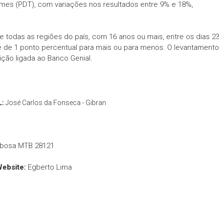
omes (PDT), com variações nos resultados entre 9% e 18%,
de todas as regiões do país, com 16 anos ou mais, entre os dias 2
é de 1 ponto percentual para mais ou para menos. O levantamento
uição ligada ao Banco Genial.
L:
José Carlos da Fonseca - Gibran
rbosa MTB 28121
Website:
Egberto Lima