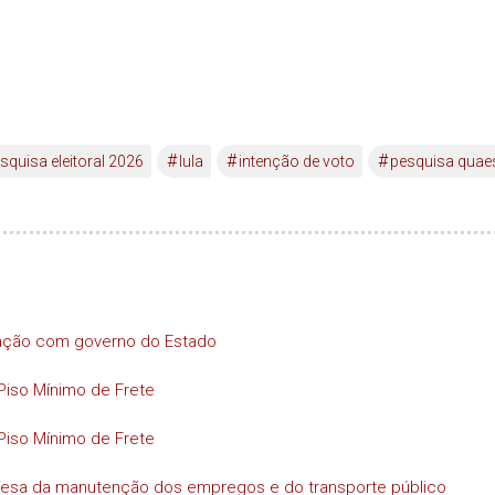
#
#
#
squisa eleitoral 2026
lula
intenção de voto
pesquisa quae
iação com governo do Estado
Piso Mínimo de Frete
Piso Mínimo de Frete
efesa da manutenção dos empregos e do transporte público