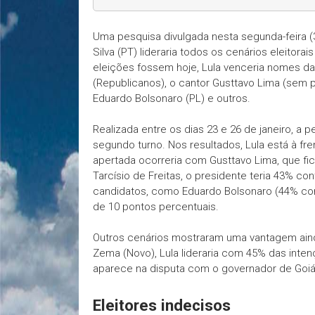
Uma pesquisa divulgada nesta segunda-feira (3
Silva (PT) lideraria todos os cenários eleitora
eleições fossem hoje, Lula venceria nomes da
(Republicanos), o cantor Gusttavo Lima (sem pa
Eduardo Bolsonaro (PL) e outros.
Realizada entre os dias 23 e 26 de janeiro, a 
segundo turno. Nos resultados, Lula está à f
apertada ocorreria com Gusttavo Lima, que fic
Tarcísio de Freitas, o presidente teria 43% c
candidatos, como Eduardo Bolsonaro (44% cont
de 10 pontos percentuais.
Outros cenários mostraram uma vantagem ain
Zema (Novo), Lula lideraria com 45% das inten
aparece na disputa com o governador de Goiás,
Eleitores indecisos