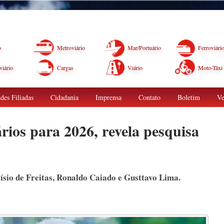
o
Metroviário
Mar/Portuário
Ferroviári
iário
Cargas
Viário
Moto-Táxi
des Filiadas
Cidadania
Imprensa
Contato
Boletim
Ve
ários para 2026, revela pesquisa
sio de Freitas, Ronaldo Caiado e Gusttavo Lima.