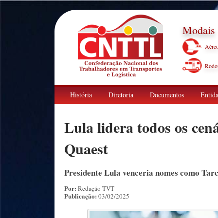
Modais
Aére
Rodov
História
Diretoria
Documentos
Entida
Lula lidera todos os cen
Quaest
Presidente Lula venceria nomes como Tarcí
Por:
Redação TVT
Publicação:
03/02/2025