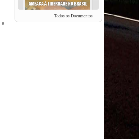
professor da Unisinos e Doutor em Ciências da
Comunicação da USP, Rafael Grohmann, que
coordena uma pesquisa internacional que visa
Todos os Documentos
pressionar as plataformas digitais por melhores
3 e
condições de trabalho.
MODAL-LIVE #5 IMPACTOS DA COVID-19 NO
TRABALHO VIÁRIO (15/06/2020)
MODAL-LIVE #5 IMPACTOS DA COVID-19 NO
TRABALHO VIÁRIO (15/06/2020)
MODAL-LIVE #4 A privatização da gestão portuária
e a Pandemia (9/06/2020)
MODAL-LIVE #4 A privatização da gestão portuária
e a Pandemia (9/06/2020)
MODAL-LIVE #3 Impactos da COVID-19 na
aviação (8/06/2020)
MODAL-LIVE #3 Impactos da COVID-19 na
aviação (8/06/2020)
MODAL-LIVE #3 Impactos da COVID-19 na
aviação (8/06/2020)
MODAL-LIVE #3 Impactos da COVID-19 na
aviação (8/06/2020)
MODAL-LIVE #2 Os Impactos da COVID-19 no
Trabalho Metroferroviário (2/06/2020)