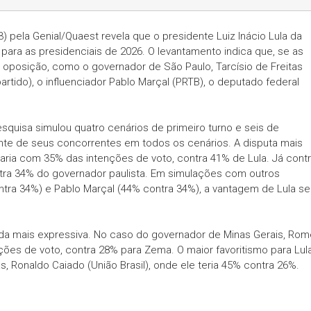
) pela Genial/Quaest revela que o presidente Luiz Inácio Lula da
is para as presidenciais de 2026. O levantamento indica que, se as
 oposição, como o governador de São Paulo, Tarcísio de Freitas
rtido), o influenciador Pablo Marçal (PRTB), o deputado federal
pesquisa simulou quatro cenários de primeiro turno e seis de
rente de seus concorrentes em todos os cenários. A disputa mais
aria com 35% das intenções de voto, contra 41% de Lula. Já cont
ontra 34% do governador paulista. Em simulações com outros
ra 34%) e Pablo Marçal (44% contra 34%), a vantagem de Lula se
da mais expressiva. No caso do governador de Minas Gerais, Ro
ções de voto, contra 28% para Zema. O maior favoritismo para Lul
 Ronaldo Caiado (União Brasil), onde ele teria 45% contra 26%.