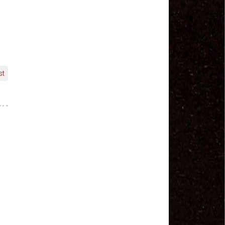
MODAL-LIVE #1 Data-base da categoria rodoviária
e a pandemia de COVID-19 (1/06/2020)
Paulinho, presidente da CNTTL, fala sobre a Greve
dos Caminhoneiros anunciada para o dia 16/12/2019
Paulinho - Presidente da CNTTL
Damaso Dias - RUTA 100 - México
Edel Maria Briones - FENOPADER - Equador
st
Ricardo Maldonado - Presidente da FUTAC
José Augustin Penilla - Oraganização de Táxi da
Cidade do México
Fermín Umpierres - SNTP - Cuba
Miguel Quezada - ERCO - Equador
Javier Navarro - AST - Espanha
Luis Fernadez - Presidente da Associação dos
Taxistas de Buenos Aires
Randolpah Parra - SITRAMECA - Venezuela
Marisol Fuentes - SNTCIE - Cuba
Milton Ayala Castro - FENOPADER - Equador
Carlos Tinizhañay - ERCO - Equador
Daniel Pallares - CNTP - Panamá
Boris Guerrero - CONUTT - Chile