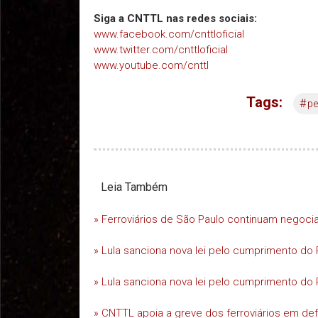
Siga a CNTTL nas redes sociais:
www.facebook.com/cnttloficial
www.twitter.com/cnttloficial
www.youtube.com/cnttl
Tags:
#
pe
Leia Também
» Ferroviários de São Paulo continuam negoc
» Lula sanciona nova lei pelo cumprimento do 
» Lula sanciona nova lei pelo cumprimento do 
» CNTTL apoia a greve dos ferroviários em d