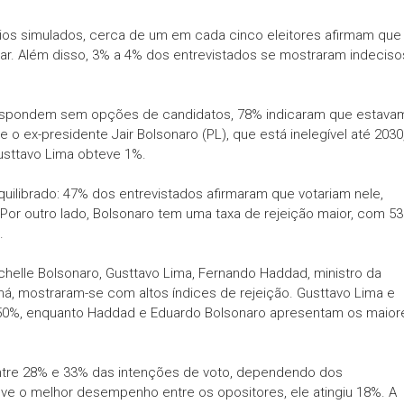
ios simulados, cerca de um em cada cinco eleitores afirmam que
ar. Além disso, 3% a 4% dos entrevistados se mostraram indeciso
respondem sem opções de candidatos, 78% indicaram que estava
 o ex-presidente Jair Bolsonaro (PL), que está inelegível até 2030
sttavo Lima obteve 1%.
quilibrado: 47% dos entrevistados afirmaram que votariam nele,
Por outro lado, Bolsonaro tem uma taxa de rejeição maior, com 5
.
elle Bolsonaro, Gusttavo Lima, Fernando Haddad, ministro da
ná, mostraram-se com altos índices de rejeição. Gusttavo Lima e
 50%, enquanto Haddad e Eduardo Bolsonaro apresentam os maior
entre 28% e 33% das intenções de voto, dependendo dos
eve o melhor desempenho entre os opositores, ele atingiu 18%. A