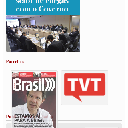
SUTCRA no Uruguai
Grande Conquista da Categoria transporte de Cargas e Caminhoneiros Autonomos
ENCONTRO INTERNACIONAL EM APOIO A CLASSE TRABALHADORA
DO BRASIL E A ELEIÇÃO 2022
Carta às Brasileiras e aos Brasileiros em Defesa do Estado Democrático de Direito
Paulinho, presidente da CNTTL, faz balanço do 3º Congresso da CNTTL
Caminhoneiros aprovam greve a partir do 1º de novembro
Rodoviários de Feira Santana fazem Assembleia para avaliar proposta de reajuste
salarial
Portuários de Rio Grande fazem paralisação pela vacina
Parceiros
Vacina Já: Lockdown de 24 horas dos trabalhadores em transportes está mantido,
destaca Paulinho
Condutores de Guarulhos farão greve sanitária nesta terça-feira (20)
Paralisação dos Caminhoneiros na #BR285, entrocamento que liga o Mercosul ao
Rio Grande
Caminhoneiros bloqueiam duas faixas na Castello Branco e fazem protesto
Modal-Live #13 Aumento da Violência Contra Mulher e o Adoecimento da Classe
Trabalhadora em Tempos de Pandemia
MODAL-LIVE#12 POLÍTICAS PÚBLICAS DE TRANSPORTE PARA A
CLASSE TRABALHADORA E ELEIÇÕES NA PANDEMIA
Publicações dos Filiados
MODAL-LIVE#11 POLÍTICAS PÚBLICAS DE TRANSPORTE
JUVENTUDE DO TRANSPORTE: POR QUE DEVEMOS NOS ORGANIZAR?