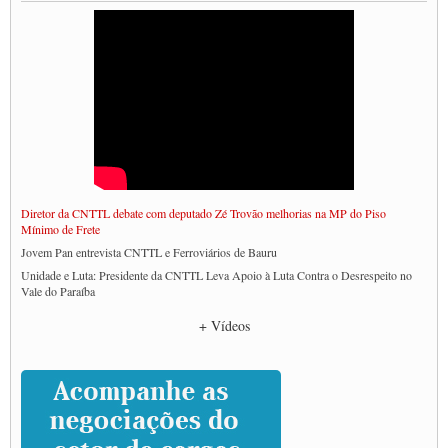
Diretor da CNTTL debate com deputado Zé Trovão melhorias na MP do Piso
Mínimo de Frete
Jovem Pan entrevista CNTTL e Ferroviários de Bauru
Unidade e Luta: Presidente da CNTTL Leva Apoio à Luta Contra o Desrespeito no
Vale do Paraíba
Empresas divulgam fake news para burlar lei do Piso Mínimo de Frete
+ Vídeos
CNTTL e entidades dos caminhoneiros conversam com governo Lula sobre pautas
da categoria
Caminhoneiros prometem paralisação e cobram diálogo com Lula
CNTTL e lideranças de caminhoneiros participam de debate sobre saúde nas
rodovias
Paulinho e Litti debatem política global para transporte rodoviário de cargas na