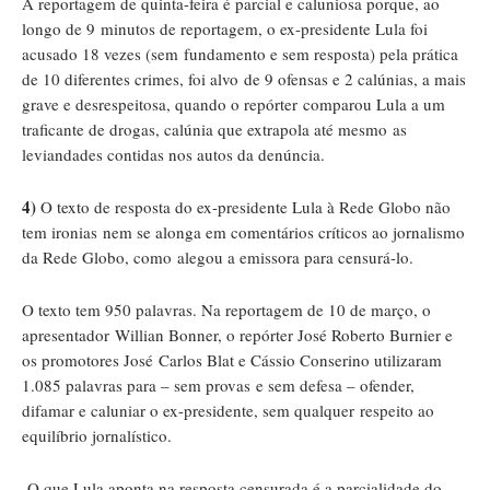
A reportagem de quinta-feira é parcial e caluniosa porque, ao
longo de 9 minutos de reportagem, o ex-presidente Lula foi
acusado 18 vezes (sem fundamento e sem resposta) pela prática
de 10 diferentes crimes, foi alvo de 9 ofensas e 2 calúnias, a mais
grave e desrespeitosa, quando o repórter comparou Lula a um
traficante de drogas, calúnia que extrapola até mesmo as
leviandades contidas nos autos da denúncia.
4)
O texto de resposta do ex-presidente Lula à Rede Globo não
tem ironias nem se alonga em comentários críticos ao jornalismo
da Rede Globo, como alegou a emissora para censurá-lo.
O texto tem 950 palavras. Na reportagem de 10 de março, o
apresentador Willian Bonner, o repórter José Roberto Burnier e
os promotores José Carlos Blat e Cássio Conserino utilizaram
1.085 palavras para – sem provas e sem defesa – ofender,
difamar e caluniar o ex-presidente, sem qualquer respeito ao
equilíbrio jornalístico.
O que Lula aponta na resposta censurada é a parcialidade do