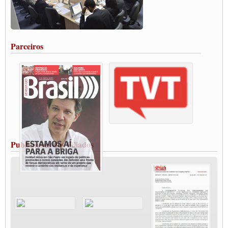
Caminhoneiros aprovam greve a partir do 1º de novembro
Rodoviários de Feira Santana fazem Assembleia para avaliar proposta de reajuste
salarial
Portuários de Rio Grande fazem paralisação pela vacina
Parceiros
Vacina Já: Lockdown de 24 horas dos trabalhadores em transportes está mantido,
destaca Paulinho
Condutores de Guarulhos farão greve sanitária nesta terça-feira (20)
Paralisação dos Caminhoneiros na #BR285, entrocamento que liga o Mercosul ao
Rio Grande
Caminhoneiros bloqueiam duas faixas na Castello Branco e fazem protesto
Modal-Live #13 Aumento da Violência Contra Mulher e o Adoecimento da Classe
Trabalhadora em Tempos de Pandemia
MODAL-LIVE#12 POLÍTICAS PÚBLICAS DE TRANSPORTE PARA A
CLASSE TRABALHADORA E ELEIÇÕES NA PANDEMIA
Publicações dos Filiados
MODAL-LIVE#11 POLÍTICAS PÚBLICAS DE TRANSPORTE
JUVENTUDE DO TRANSPORTE: POR QUE DEVEMOS NOS ORGANIZAR?
Fabio Primo testa positivo para Coronavírus, mas está bem de saúde
Modal-Live#9 Quais são os direitos dos trabalhador@s que contraem a Covid-19 na
pandemia?
Participe da Campanha Fora Bolsonaro
CNTTL e FECOOTAC apoiam Campanha de testes de COVID-19 para
caminhoneiros