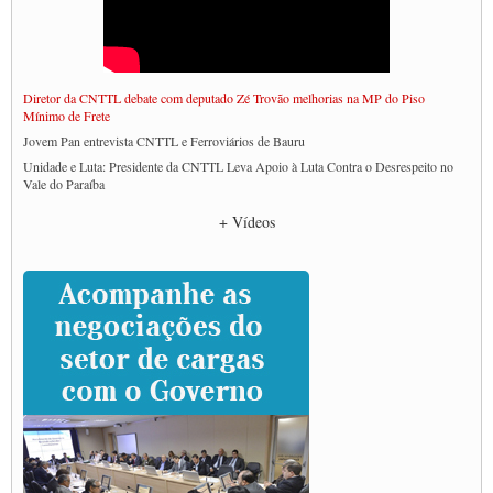
Diretor da CNTTL debate com deputado Zé Trovão melhorias na MP do Piso
Mínimo de Frete
Jovem Pan entrevista CNTTL e Ferroviários de Bauru
Unidade e Luta: Presidente da CNTTL Leva Apoio à Luta Contra o Desrespeito no
Vale do Paraíba
Empresas divulgam fake news para burlar lei do Piso Mínimo de Frete
+ Vídeos
CNTTL e entidades dos caminhoneiros conversam com governo Lula sobre pautas
da categoria
Caminhoneiros prometem paralisação e cobram diálogo com Lula
CNTTL e lideranças de caminhoneiros participam de debate sobre saúde nas
rodovias
Paulinho e Litti debatem política global para transporte rodoviário de cargas na
SUTCRA no Uruguai
Grande Conquista da Categoria transporte de Cargas e Caminhoneiros Autonomos
ENCONTRO INTERNACIONAL EM APOIO A CLASSE TRABALHADORA
DO BRASIL E A ELEIÇÃO 2022
Carta às Brasileiras e aos Brasileiros em Defesa do Estado Democrático de Direito
Paulinho, presidente da CNTTL, faz balanço do 3º Congresso da CNTTL