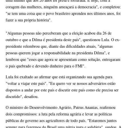
uma mulher que aos 20 anos foi presa e torturada. E hoje, com a
coragem das mulheres, ninguém ameaçará a democracia", e completou:
"se tem uma coisa que o povo brasileiro aprendeu nos últimos anos, foi
fazer a sua própria história".
"Algumas pessoas não perceberam que a eleição acabou dia 26 de
outubro e que a Dilma é presidenta deste país", questionou Lula. O ex-
presidente relembrou que, diante das dificuldades atuais, "algumas
pessoas querem jogar a responsabilidade na presidenta Dilma", e
lembrou que "esses que agora se apresentam como solução, entregaram
o país quebrado e devendo dinheiro para o FMI".
Lula foi exaltado ao afirmar que está organizando sua agenda para
"voltar a viajar este país". "Eu quero ver se nossos adversários estão
dispostos a andar por este país e discutir este país como ele precisa ser
discutido", desafiou.
O ministro do Desenvolvimento Agrário, Patrus Ananias, reafirmou
dois compromissos: a luta pela reforma agrária e levar as políticas
públicas do governo aos agricultores de todo país. "Estaremos juntos
sempre para fazermos do Brasil uma pátria justa e solidária", saudou. A