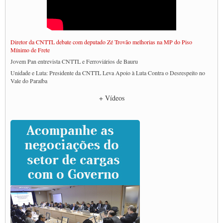
Diretor da CNTTL debate com deputado Zé Trovão melhorias na MP do Piso
Mínimo de Frete
Jovem Pan entrevista CNTTL e Ferroviários de Bauru
Unidade e Luta: Presidente da CNTTL Leva Apoio à Luta Contra o Desrespeito no
Vale do Paraíba
Empresas divulgam fake news para burlar lei do Piso Mínimo de Frete
+ Vídeos
CNTTL e entidades dos caminhoneiros conversam com governo Lula sobre pautas
da categoria
Caminhoneiros prometem paralisação e cobram diálogo com Lula
CNTTL e lideranças de caminhoneiros participam de debate sobre saúde nas
rodovias
Paulinho e Litti debatem política global para transporte rodoviário de cargas na
SUTCRA no Uruguai
Grande Conquista da Categoria transporte de Cargas e Caminhoneiros Autonomos
ENCONTRO INTERNACIONAL EM APOIO A CLASSE TRABALHADORA
DO BRASIL E A ELEIÇÃO 2022
Carta às Brasileiras e aos Brasileiros em Defesa do Estado Democrático de Direito
Paulinho, presidente da CNTTL, faz balanço do 3º Congresso da CNTTL