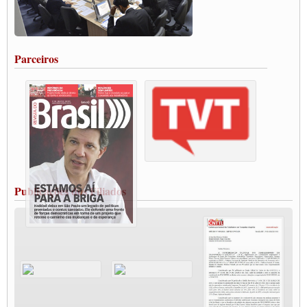
Caminhoneiros aprovam greve a partir do 1º de novembro
Rodoviários de Feira Santana fazem Assembleia para avaliar proposta de reajuste
salarial
Portuários de Rio Grande fazem paralisação pela vacina
Parceiros
Vacina Já: Lockdown de 24 horas dos trabalhadores em transportes está mantido,
destaca Paulinho
Condutores de Guarulhos farão greve sanitária nesta terça-feira (20)
Paralisação dos Caminhoneiros na #BR285, entrocamento que liga o Mercosul ao
Rio Grande
Caminhoneiros bloqueiam duas faixas na Castello Branco e fazem protesto
Modal-Live #13 Aumento da Violência Contra Mulher e o Adoecimento da Classe
Trabalhadora em Tempos de Pandemia
MODAL-LIVE#12 POLÍTICAS PÚBLICAS DE TRANSPORTE PARA A
CLASSE TRABALHADORA E ELEIÇÕES NA PANDEMIA
Publicações dos Filiados
MODAL-LIVE#11 POLÍTICAS PÚBLICAS DE TRANSPORTE
JUVENTUDE DO TRANSPORTE: POR QUE DEVEMOS NOS ORGANIZAR?
Fabio Primo testa positivo para Coronavírus, mas está bem de saúde
Modal-Live#9 Quais são os direitos dos trabalhador@s que contraem a Covid-19 na
pandemia?
Participe da Campanha Fora Bolsonaro
CNTTL e FECOOTAC apoiam Campanha de testes de COVID-19 para
caminhoneiros