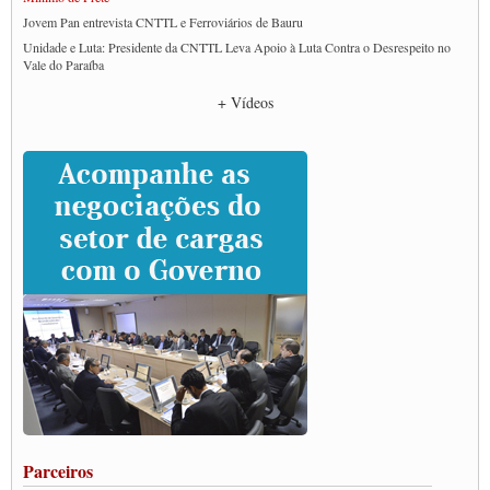
Jovem Pan entrevista CNTTL e Ferroviários de Bauru
Unidade e Luta: Presidente da CNTTL Leva Apoio à Luta Contra o Desrespeito no
Vale do Paraíba
Empresas divulgam fake news para burlar lei do Piso Mínimo de Frete
+ Vídeos
CNTTL e entidades dos caminhoneiros conversam com governo Lula sobre pautas
da categoria
Caminhoneiros prometem paralisação e cobram diálogo com Lula
CNTTL e lideranças de caminhoneiros participam de debate sobre saúde nas
rodovias
Paulinho e Litti debatem política global para transporte rodoviário de cargas na
SUTCRA no Uruguai
Grande Conquista da Categoria transporte de Cargas e Caminhoneiros Autonomos
ENCONTRO INTERNACIONAL EM APOIO A CLASSE TRABALHADORA
DO BRASIL E A ELEIÇÃO 2022
Carta às Brasileiras e aos Brasileiros em Defesa do Estado Democrático de Direito
Paulinho, presidente da CNTTL, faz balanço do 3º Congresso da CNTTL
Caminhoneiros aprovam greve a partir do 1º de novembro
Rodoviários de Feira Santana fazem Assembleia para avaliar proposta de reajuste
salarial
Portuários de Rio Grande fazem paralisação pela vacina
Parceiros
Vacina Já: Lockdown de 24 horas dos trabalhadores em transportes está mantido,