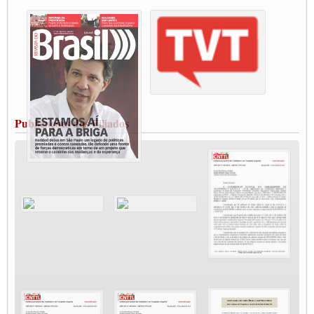
destaca Paulinho
Condutores de Guarulhos farão greve sanitária nesta terça-feira (20)
Paralisação dos Caminhoneiros na #BR285, entrocamento que liga o Mercosul ao
Rio Grande
Caminhoneiros bloqueiam duas faixas na Castello Branco e fazem protesto
Modal-Live #13 Aumento da Violência Contra Mulher e o Adoecimento da Classe
Trabalhadora em Tempos de Pandemia
MODAL-LIVE#12 POLÍTICAS PÚBLICAS DE TRANSPORTE PARA A
CLASSE TRABALHADORA E ELEIÇÕES NA PANDEMIA
Publicações dos Filiados
MODAL-LIVE#11 POLÍTICAS PÚBLICAS DE TRANSPORTE
JUVENTUDE DO TRANSPORTE: POR QUE DEVEMOS NOS ORGANIZAR?
Fabio Primo testa positivo para Coronavírus, mas está bem de saúde
Modal-Live#9 Quais são os direitos dos trabalhador@s que contraem a Covid-19 na
pandemia?
Participe da Campanha Fora Bolsonaro
CNTTL e FECOOTAC apoiam Campanha de testes de COVID-19 para
caminhoneiros
MODAL-LIVE#8 - Lideranças sindicais da CNTTL, CGTB e dos caminhoneiros
autônomos e celetistas irão abordar as lutas dos caminhoneiros e os impactos da
pandemia no setor de cargas e nos direitos.
O PAPEL DA ITF E FUTAC NAS LUTAS, EMPREGO, DIREITOS EM
ESCALA GLOBAL E DA DEFESA DA VIDA