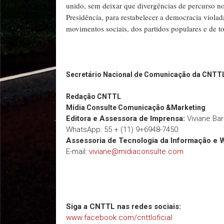
unido, sem deixar que divergências de percurso no
Presidência, para restabelecer a democracia viola
movimentos sociais, dos partidos populares e de t
Secretário Nacional de Comunicação da CNTT
Redação
CNTTL
Mídia Consulte Comunicação &Marketing
Editora e Assessora de Imprensa:
Viviane Ba
WhatsApp: 55 + (11) 9+6948-7450
Assessoria de Tecnologia da Informação e 
E-mail:
viviane@midiaconsulte.com
Siga a CNTTL nas redes sociais:
www.facebook.com/cnttloficial