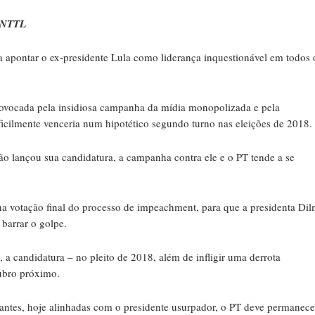
 CNTTL
a apontar o ex-presidente Lula como liderança inquestionável em todos 
provocada pela insidiosa campanha da mídia monopolizada e pela
ificilmente venceria num hipotético segundo turno nas eleições de 2018.
não lançou sua candidatura, a campanha contra ele e o PT tende a se
r na votação final do processo de impeachment, para que a presidenta Di
 barrar o golpe.
, a candidatura – no pleito de 2018, além de infligir uma derrota
ubro próximo.
inantes, hoje alinhadas com o presidente usurpador, o PT deve permanece