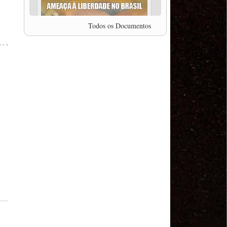
professor da Unisinos e Doutor em Ciências da
Comunicação da USP, Rafael Grohmann, que
coordena uma pesquisa internacional que visa
Todos os Documentos
pressionar as plataformas digitais por melhores
condições de trabalho.
MODAL-LIVE #5 IMPACTOS DA COVID-19 NO
TRABALHO VIÁRIO (15/06/2020)
MODAL-LIVE #5 IMPACTOS DA COVID-19 NO
TRABALHO VIÁRIO (15/06/2020)
MODAL-LIVE #4 A privatização da gestão portuária
e a Pandemia (9/06/2020)
MODAL-LIVE #4 A privatização da gestão portuária
e a Pandemia (9/06/2020)
MODAL-LIVE #3 Impactos da COVID-19 na
aviação (8/06/2020)
MODAL-LIVE #3 Impactos da COVID-19 na
aviação (8/06/2020)
MODAL-LIVE #3 Impactos da COVID-19 na
aviação (8/06/2020)
MODAL-LIVE #3 Impactos da COVID-19 na
aviação (8/06/2020)
MODAL-LIVE #2 Os Impactos da COVID-19 no
Trabalho Metroferroviário (2/06/2020)