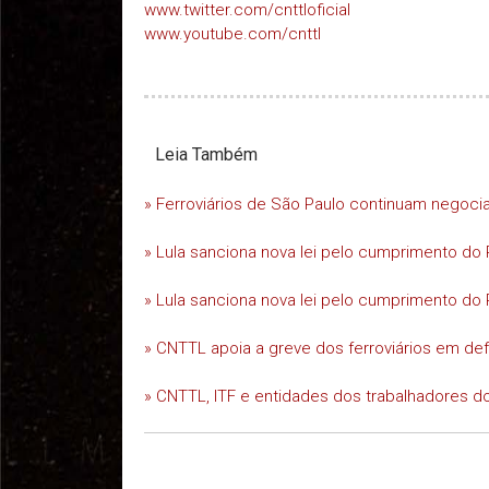
www.twitter.com/cnttloficial
www.youtube.com/cnttl
Leia Também
» Ferroviários de São Paulo continuam negoc
» Lula sanciona nova lei pelo cumprimento do 
» Lula sanciona nova lei pelo cumprimento do 
» CNTTL apoia a greve dos ferroviários em d
» CNTTL, ITF e entidades dos trabalhadores do