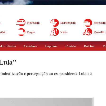
o
Metroviário
Mar/Portuário
Ferroviári
iário
Cargas
Viário
Moto-Táxi
des Filiadas
Cidadania
Imprensa
Contato
Boletim
Ve
 Lula”
iminalização e perseguição ao ex-presidente Lula e à