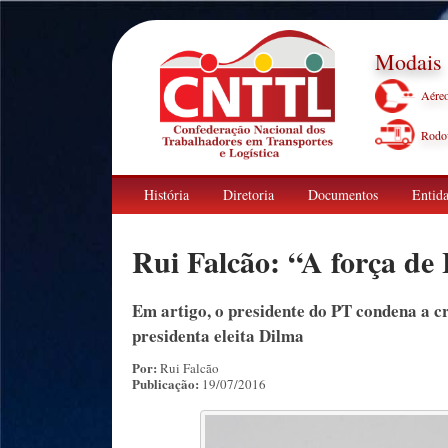
Modais
Aére
Rodov
História
Diretoria
Documentos
Entida
Rui Falcão: “A força de
Em artigo, o presidente do PT condena a cr
presidenta eleita Dilma
Por:
Rui Falcão
Publicação:
19/07/2016