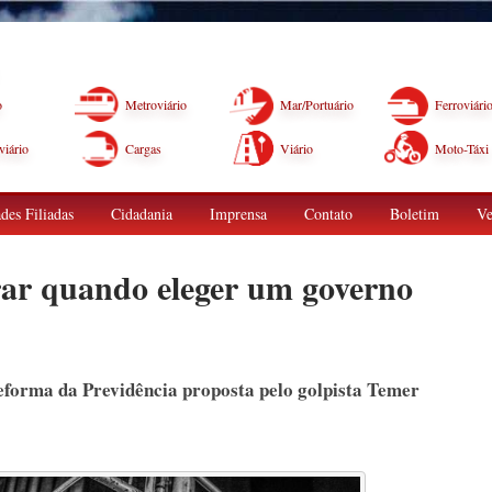
o
Metroviário
Mar/Portuário
Ferroviári
iário
Cargas
Viário
Moto-Táxi
des Filiadas
Cidadania
Imprensa
Contato
Boletim
Ve
rar quando eleger um governo
reforma da Previdência proposta pelo golpista Temer