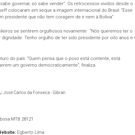
 sabe governar, só sabe vender”. Os retrocessos vividos desde o
eff colocaram em xeque a imagem internacional do Brasil: "Esse
um presidente que não tem coragem de ir nem à Bolívia”.
asileiros se sentirem orgulhosos novamente: "Nós queremos ter o
r dignidade. Tenho orgulho de ter sido presidente por oito anos e 
uturo do país: "Quem pensa que o povo está contente, está
gerem um governo democraticamente”, finaliza.
L:
José Carlos da Fonseca - Gibran
rbosa MTB 28121
Website:
Egberto Lima