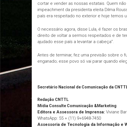
cortar e vender as nossas estatais. Quem não
impeachment da presidenta eleita Dilma Rouss
país era respeitado no exterior e hoje temos 
O necessário agora, disse Lula, é fazer os br
direito de voltar a sermos respeitados e de te
ajudado esse país a levantar a cabeça”.
Antes de terminar, fez uma previsão sobre o f
enganado; esse povo só vai parar quando ele
Secretário Nacional de Comunicação da CNTT
Redação
CNTTL
Mídia Consulte Comunicação &Marketing
Editora e Assessora de Imprensa:
Viviane Ba
WhatsApp: 55 + (11) 9+6948-7450
Assessoria de Tecnologia da Informação e 