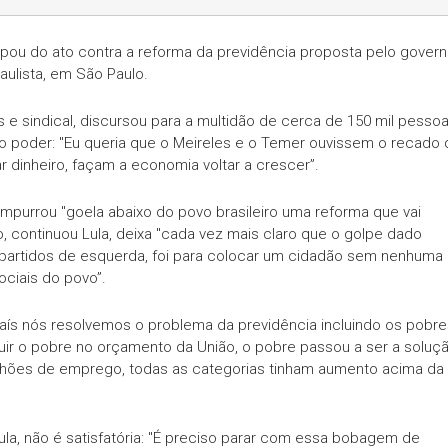
icipou do ato contra a reforma da previdência proposta pelo gover
Paulista, em São Paulo.
 e sindical, discursou para a multidão de cerca de 150 mil pesso
 do poder: "Eu queria que o Meireles e o Temer ouvissem o recado
r dinheiro, façam a economia voltar a crescer”.
empurrou "goela abaixo do povo brasileiro uma reforma que vai
o, continuou Lula, deixa "cada vez mais claro que o golpe dado
s partidos de esquerda, foi para colocar um cidadão sem nenhuma
ociais do povo”.
país nós resolvemos o problema da previdência incluindo os pobre
ir o pobre no orçamento da União, o pobre passou a ser a soluç
lhões de emprego, todas as categorias tinham aumento acima da
ula, não é satisfatória: "É preciso parar com essa bobagem de