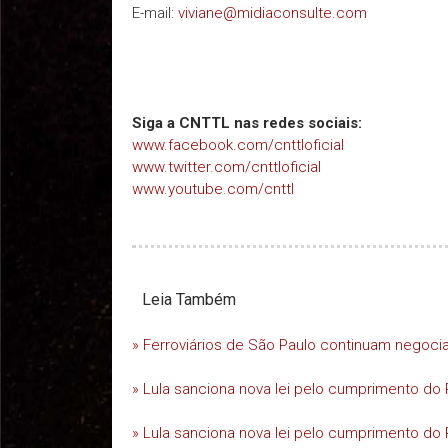
E-mail:
viviane@midiaconsulte.com
Siga a CNTTL nas redes sociais:
www.facebook.com/cnttloficial
www.twitter.com/cnttloficial
www.youtube.com/cnttl
Leia Também
» Ferroviários de São Paulo continuam negoc
» Lula sanciona nova lei pelo cumprimento do 
» Lula sanciona nova lei pelo cumprimento do 