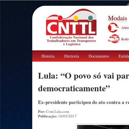
Modais
Aére
Rodov
História
Diretoria
Documentos
Entida
Lula: “O povo só vai pa
democraticamente”
Ex-presidente participou do ato contra a 
Por:
Com Lula.com
Publicação:
16/03/2017