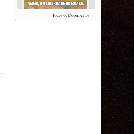
professor da Unisinos e Doutor em Ciências da
Comunicação da USP, Rafael Grohmann, que
coordena uma pesquisa internacional que visa
Todos os Documentos
pressionar as plataformas digitais por melhores
condições de trabalho.
MODAL-LIVE #5 IMPACTOS DA COVID-19 NO
TRABALHO VIÁRIO (15/06/2020)
MODAL-LIVE #5 IMPACTOS DA COVID-19 NO
TRABALHO VIÁRIO (15/06/2020)
MODAL-LIVE #4 A privatização da gestão portuária
e a Pandemia (9/06/2020)
MODAL-LIVE #4 A privatização da gestão portuária
e a Pandemia (9/06/2020)
MODAL-LIVE #3 Impactos da COVID-19 na
aviação (8/06/2020)
MODAL-LIVE #3 Impactos da COVID-19 na
aviação (8/06/2020)
MODAL-LIVE #3 Impactos da COVID-19 na
aviação (8/06/2020)
MODAL-LIVE #3 Impactos da COVID-19 na
aviação (8/06/2020)
MODAL-LIVE #2 Os Impactos da COVID-19 no
Trabalho Metroferroviário (2/06/2020)