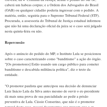
caberá um habeas corpus; e a Ordem dos Advogados do Brasil
(OAB) ou qualquer cidadão poderia ingressar com o pedido. A
matéria, então, seguiria para o Supremo Tribunal Federal (STF).
Procurada, a assessoria do Tribunal de Justiça estadual informou
que não há uma declaração oficial da juíza se o caso será julgado
nesta quinta-feira ou não.
Repercussão
Após o anúncio do pedido do MP, o Instituto Lula se posicionou
sobre o caso caracterizando como "banditismo" a ação do órgão.
"[Os promotores] Estão usando um cargo público para cometer
banditismo e descabida militância política", diz o texto da
entidade.
"O promotor paulista que antecipou sua decisão de denunciar
Luiz Inácio Lula da Silva antes mesmo de ouvir o ex-presidente
dá mais uma prova de sua parcialidade ao pedir a prisão
preventiva de Lula. Cássio Conserino, que não é o promotor
natural deste caso, possui documentos que provam que o ex-