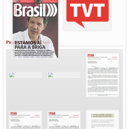
Paralisação dos Caminhoneiros na #BR285, entrocamento que liga o Mercosul ao
Rio Grande
Caminhoneiros bloqueiam duas faixas na Castello Branco e fazem protesto
Modal-Live #13 Aumento da Violência Contra Mulher e o Adoecimento da Classe
Trabalhadora em Tempos de Pandemia
MODAL-LIVE#12 POLÍTICAS PÚBLICAS DE TRANSPORTE PARA A
CLASSE TRABALHADORA E ELEIÇÕES NA PANDEMIA
Publicações dos Filiados
MODAL-LIVE#11 POLÍTICAS PÚBLICAS DE TRANSPORTE
JUVENTUDE DO TRANSPORTE: POR QUE DEVEMOS NOS ORGANIZAR?
Fabio Primo testa positivo para Coronavírus, mas está bem de saúde
Modal-Live#9 Quais são os direitos dos trabalhador@s que contraem a Covid-19 na
pandemia?
Participe da Campanha Fora Bolsonaro
CNTTL e FECOOTAC apoiam Campanha de testes de COVID-19 para
caminhoneiros
MODAL-LIVE#8 - Lideranças sindicais da CNTTL, CGTB e dos caminhoneiros
autônomos e celetistas irão abordar as lutas dos caminhoneiros e os impactos da
pandemia no setor de cargas e nos direitos.
O PAPEL DA ITF E FUTAC NAS LUTAS, EMPREGO, DIREITOS EM
ESCALA GLOBAL E DA DEFESA DA VIDA
Modal-Live #6: Com participação especial do professor da Unisinos e Doutor em
Ciências da Comunicação da USP, Rafael Grohmann, que coordena uma pesquisa