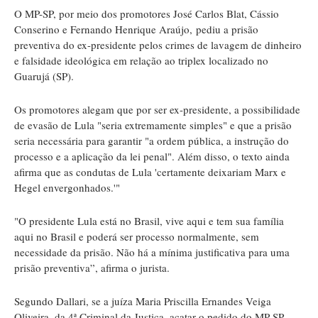
O MP-SP, por meio dos promotores José Carlos Blat, Cássio
Conserino e Fernando Henrique Araújo, pediu a prisão
preventiva do ex-presidente pelos crimes de lavagem de dinheiro
e falsidade ideológica em relação ao triplex localizado no
Guarujá (SP).
Os promotores alegam que por ser ex-presidente, a possibilidade
de evasão de Lula "seria extremamente simples" e que a prisão
seria necessária para garantir "a ordem pública, a instrução do
processo e a aplicação da lei penal". Além disso, o texto ainda
afirma que as condutas de Lula 'certamente deixariam Marx e
Hegel envergonhados.'"
"O presidente Lula está no Brasil, vive aqui e tem sua família
aqui no Brasil e poderá ser processo normalmente, sem
necessidade da prisão. Não há a mínima justificativa para uma
prisão preventiva”, afirma o jurista.
Segundo Dallari, se a juíza Maria Priscilla Ernandes Veiga
Oliveira, da 4ª Criminal da Justiça, acatar o pedido do MP-SP,