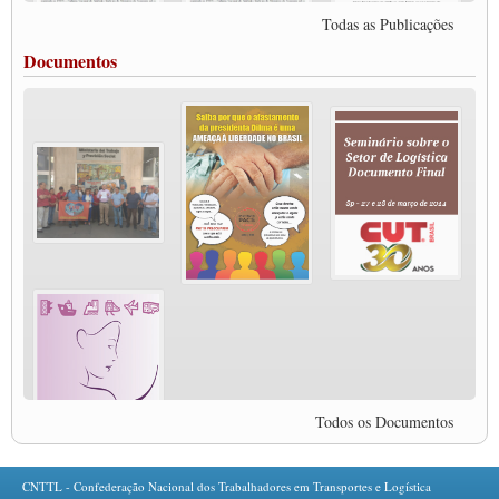
internacional que visa pressionar as plataformas digitais por melhores condições de
Todas as Publicações
trabalho.
MODAL-LIVE #5 IMPACTOS DA COVID-19 NO TRABALHO VIÁRIO
Documentos
(15/06/2020)
MODAL-LIVE #5 IMPACTOS DA COVID-19 NO TRABALHO VIÁRIO
(15/06/2020)
MODAL-LIVE #4 A privatização da gestão portuária e a Pandemia (9/06/2020)
MODAL-LIVE #4 A privatização da gestão portuária e a Pandemia (9/06/2020)
MODAL-LIVE #3 Impactos da COVID-19 na aviação (8/06/2020)
MODAL-LIVE #3 Impactos da COVID-19 na aviação (8/06/2020)
MODAL-LIVE #3 Impactos da COVID-19 na aviação (8/06/2020)
MODAL-LIVE #3 Impactos da COVID-19 na aviação (8/06/2020)
MODAL-LIVE #2 Os Impactos da COVID-19 no Trabalho Metroferroviário
(2/06/2020)
MODAL-LIVE #1 Data-base da categoria rodoviária e a pandemia de COVID-19
(1/06/2020)
Paulinho, presidente da CNTTL, fala sobre a Greve dos Caminhoneiros anunciada
para o dia 16/12/2019
Todos os Documentos
Paulinho - Presidente da CNTTL
Damaso Dias - RUTA 100 - México
Edel Maria Briones - FENOPADER - Equador
CNTTL - Confederação Nacional dos Trabalhadores em Transportes e Logística