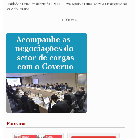
Unidade e Luta: Presidente da CNTTL Leva Apoio à Luta Contra o Desrespeito no
Vale do Paraíba
Empresas divulgam fake news para burlar lei do Piso Mínimo de Frete
+ Vídeos
CNTTL e entidades dos caminhoneiros conversam com governo Lula sobre pautas
da categoria
Caminhoneiros prometem paralisação e cobram diálogo com Lula
CNTTL e lideranças de caminhoneiros participam de debate sobre saúde nas
rodovias
Paulinho e Litti debatem política global para transporte rodoviário de cargas na
SUTCRA no Uruguai
Grande Conquista da Categoria transporte de Cargas e Caminhoneiros Autonomos
ENCONTRO INTERNACIONAL EM APOIO A CLASSE TRABALHADORA
DO BRASIL E A ELEIÇÃO 2022
Carta às Brasileiras e aos Brasileiros em Defesa do Estado Democrático de Direito
Paulinho, presidente da CNTTL, faz balanço do 3º Congresso da CNTTL
Caminhoneiros aprovam greve a partir do 1º de novembro
Rodoviários de Feira Santana fazem Assembleia para avaliar proposta de reajuste
salarial
Portuários de Rio Grande fazem paralisação pela vacina
Parceiros
Vacina Já: Lockdown de 24 horas dos trabalhadores em transportes está mantido,
destaca Paulinho
Condutores de Guarulhos farão greve sanitária nesta terça-feira (20)