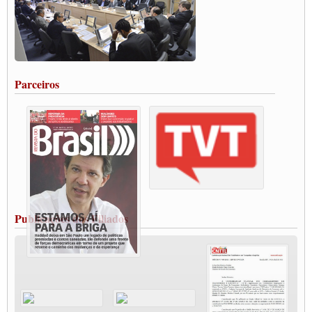
Paulinho, presidente da CNTTL, faz balanço do 3º Congresso da CNTTL
Caminhoneiros aprovam greve a partir do 1º de novembro
Rodoviários de Feira Santana fazem Assembleia para avaliar proposta de reajuste
salarial
Portuários de Rio Grande fazem paralisação pela vacina
Parceiros
Vacina Já: Lockdown de 24 horas dos trabalhadores em transportes está mantido,
destaca Paulinho
Condutores de Guarulhos farão greve sanitária nesta terça-feira (20)
Paralisação dos Caminhoneiros na #BR285, entrocamento que liga o Mercosul ao
Rio Grande
Caminhoneiros bloqueiam duas faixas na Castello Branco e fazem protesto
Modal-Live #13 Aumento da Violência Contra Mulher e o Adoecimento da Classe
Trabalhadora em Tempos de Pandemia
MODAL-LIVE#12 POLÍTICAS PÚBLICAS DE TRANSPORTE PARA A
CLASSE TRABALHADORA E ELEIÇÕES NA PANDEMIA
Publicações dos Filiados
MODAL-LIVE#11 POLÍTICAS PÚBLICAS DE TRANSPORTE
JUVENTUDE DO TRANSPORTE: POR QUE DEVEMOS NOS ORGANIZAR?
Fabio Primo testa positivo para Coronavírus, mas está bem de saúde
Modal-Live#9 Quais são os direitos dos trabalhador@s que contraem a Covid-19 na
pandemia?
Participe da Campanha Fora Bolsonaro