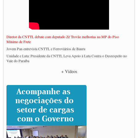
Diretor da CNTTL debate com deputado Zé Trovão melhorias na MP do Piso
Mínimo de Frete
Jovem Pan entrevista CNTTL e Ferroviários de Bauru
Unidade e Luta: Presidente da CNTTL Leva Apoio à Luta Contra o Desrespeito no
Vale do Paraíba
Empresas divulgam fake news para burlar lei do Piso Mínimo de Frete
+ Vídeos
CNTTL e entidades dos caminhoneiros conversam com governo Lula sobre pautas
da categoria
Caminhoneiros prometem paralisação e cobram diálogo com Lula
CNTTL e lideranças de caminhoneiros participam de debate sobre saúde nas
rodovias
Paulinho e Litti debatem política global para transporte rodoviário de cargas na
SUTCRA no Uruguai
Grande Conquista da Categoria transporte de Cargas e Caminhoneiros Autonomos
ENCONTRO INTERNACIONAL EM APOIO A CLASSE TRABALHADORA
DO BRASIL E A ELEIÇÃO 2022
Carta às Brasileiras e aos Brasileiros em Defesa do Estado Democrático de Direito