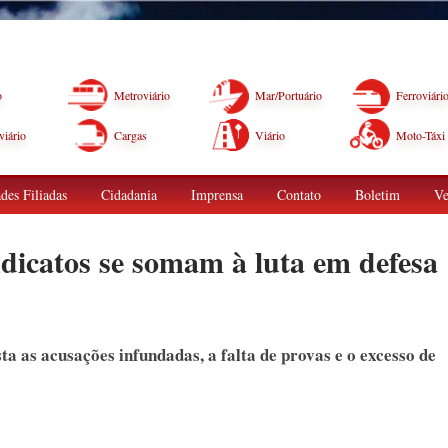
o
Metroviário
Mar/Portuário
Ferroviári
iário
Cargas
Viário
Moto-Táxi
des Filiadas
Cidadania
Imprensa
Contato
Boletim
Ve
ndicatos se somam à luta em defesa
 as acusações infundadas, a falta de provas e o excesso de