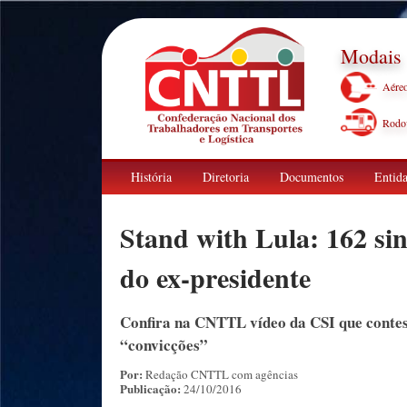
Modais
Aére
Rodov
História
Diretoria
Documentos
Entida
Stand with Lula: 162 si
do ex-presidente
Confira na CNTTL vídeo da CSI que contesta
“convicções”
Por:
Redação CNTTL com agências
Publicação:
24/10/2016