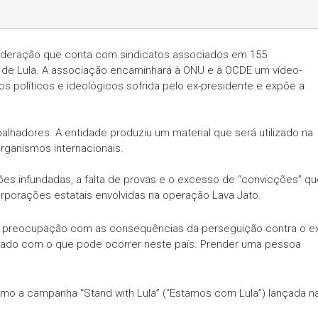
 federação que conta com sindicatos associados em 155
o de Lula. A associação encaminhará à ONU e à OCDE um vídeo-
s políticos e ideológicos sofrida pelo ex-presidente e expõe a
alhadores. A entidade produziu um material que será utilizado na
organismos internacionais.
es infundadas, a falta de provas e o excesso de “convicções” qu
orporações estatais envolvidas na operação Lava Jato.
ou preocupação com as consequências da perseguição contra o ex
pado com o que pode ocorrer neste país. Prender uma pessoa
como a campanha “Stand with Lula” (“Estamos com Lula”) lançada n