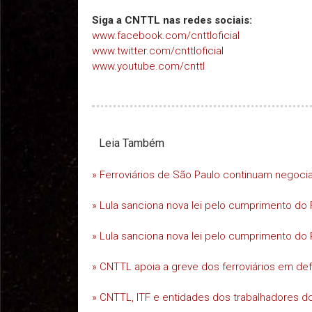
Siga a CNTTL nas redes sociais:
www.facebook.com/cnttloficial
www.twitter.com/cnttloficial
www.youtube.com/cnttl
Leia Também
» Ferroviários de São Paulo continuam negoc
» Lula sanciona nova lei pelo cumprimento do 
» Lula sanciona nova lei pelo cumprimento do 
» CNTTL apoia a greve dos ferroviários em d
» CNTTL, ITF e entidades dos trabalhadores do