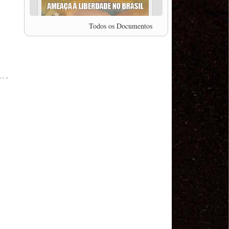
professor da Unisinos e Doutor em Ciências da
Comunicação da USP, Rafael Grohmann, que
coordena uma pesquisa internacional que visa
Todos os Documentos
pressionar as plataformas digitais por melhores
condições de trabalho.
MODAL-LIVE #5 IMPACTOS DA COVID-19 NO
TRABALHO VIÁRIO (15/06/2020)
MODAL-LIVE #5 IMPACTOS DA COVID-19 NO
TRABALHO VIÁRIO (15/06/2020)
MODAL-LIVE #4 A privatização da gestão portuária
e a Pandemia (9/06/2020)
MODAL-LIVE #4 A privatização da gestão portuária
e a Pandemia (9/06/2020)
MODAL-LIVE #3 Impactos da COVID-19 na
aviação (8/06/2020)
MODAL-LIVE #3 Impactos da COVID-19 na
aviação (8/06/2020)
MODAL-LIVE #3 Impactos da COVID-19 na
aviação (8/06/2020)
MODAL-LIVE #3 Impactos da COVID-19 na
aviação (8/06/2020)
MODAL-LIVE #2 Os Impactos da COVID-19 no
Trabalho Metroferroviário (2/06/2020)