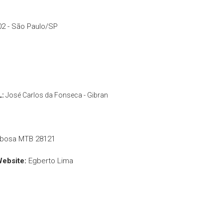
02 - São Paulo/SP
L:
José Carlos da Fonseca - Gibran
rbosa MTB 28121
Website:
Egberto Lima