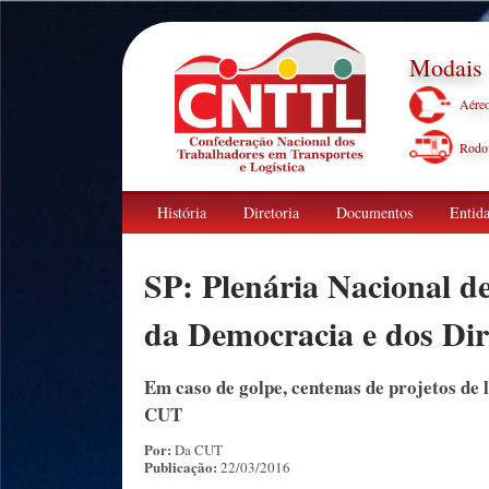
Modais
Aére
Rodov
História
Diretoria
Documentos
Entida
SP: Plenária Nacional de
da Democracia e dos Dire
Em caso de golpe, centenas de projetos de 
CUT
Por:
Da CUT
Publicação:
22/03/2016