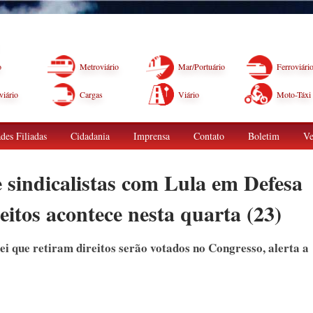
o
Metroviário
Mar/Portuário
Ferroviári
iário
Cargas
Viário
Moto-Táxi
des Filiadas
Cidadania
Imprensa
Contato
Boletim
Ve
 sindicalistas com Lula em Defesa
itos acontece nesta quarta (23)
lei que retiram direitos serão votados no Congresso, alerta a