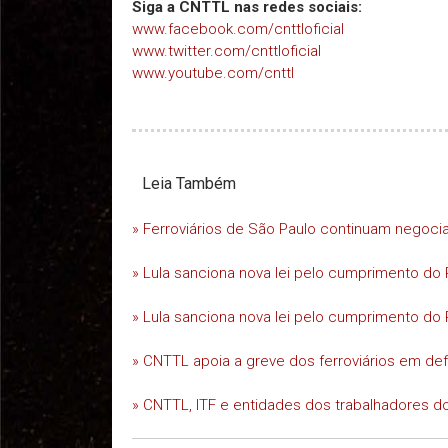
Siga a CNTTL nas redes sociais:
www.facebook.com/cnttloficial
www.twitter.com/cnttloficial
www.youtube.com/cnttl
Leia Também
» Ferroviários de São Paulo continuam negoc
» Lula sanciona nova lei pelo cumprimento do 
» Lula sanciona nova lei pelo cumprimento do 
» CNTTL apoia a greve dos ferroviários em d
» CNTTL, ITF e entidades dos trabalhadores do