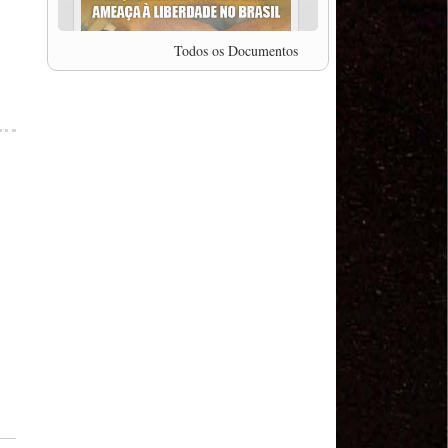
professor da Unisinos e Doutor em Ciências da
Comunicação da USP, Rafael Grohmann, que
coordena uma pesquisa internacional que visa
Todos os Documentos
pressionar as plataformas digitais por melhores
condições de trabalho.
MODAL-LIVE #5 IMPACTOS DA COVID-19 NO
TRABALHO VIÁRIO (15/06/2020)
MODAL-LIVE #5 IMPACTOS DA COVID-19 NO
TRABALHO VIÁRIO (15/06/2020)
MODAL-LIVE #4 A privatização da gestão portuária
e a Pandemia (9/06/2020)
MODAL-LIVE #4 A privatização da gestão portuária
e a Pandemia (9/06/2020)
MODAL-LIVE #3 Impactos da COVID-19 na
aviação (8/06/2020)
MODAL-LIVE #3 Impactos da COVID-19 na
aviação (8/06/2020)
MODAL-LIVE #3 Impactos da COVID-19 na
aviação (8/06/2020)
MODAL-LIVE #3 Impactos da COVID-19 na
aviação (8/06/2020)
MODAL-LIVE #2 Os Impactos da COVID-19 no
Trabalho Metroferroviário (2/06/2020)