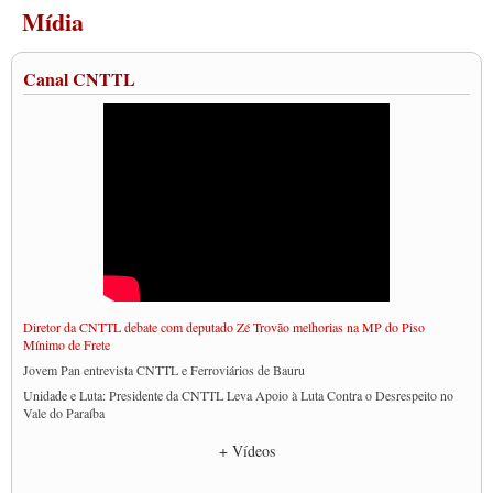
Mídia
Canal CNTTL
Diretor da CNTTL debate com deputado Zé Trovão melhorias na MP do Piso
Mínimo de Frete
Jovem Pan entrevista CNTTL e Ferroviários de Bauru
Unidade e Luta: Presidente da CNTTL Leva Apoio à Luta Contra o Desrespeito no
Vale do Paraíba
Empresas divulgam fake news para burlar lei do Piso Mínimo de Frete
+ Vídeos
CNTTL e entidades dos caminhoneiros conversam com governo Lula sobre pautas
da categoria