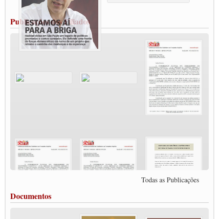
MODAL-LIVE#12 POLÍTICAS PÚBLICAS DE TRANSPORTE PARA A
CLASSE TRABALHADORA E ELEIÇÕES NA PANDEMIA
Publicações dos Filiados
MODAL-LIVE#11 POLÍTICAS PÚBLICAS DE TRANSPORTE
JUVENTUDE DO TRANSPORTE: POR QUE DEVEMOS NOS ORGANIZAR?
Fabio Primo testa positivo para Coronavírus, mas está bem de saúde
Modal-Live#9 Quais são os direitos dos trabalhador@s que contraem a Covid-19 na
pandemia?
Participe da Campanha Fora Bolsonaro
CNTTL e FECOOTAC apoiam Campanha de testes de COVID-19 para
caminhoneiros
MODAL-LIVE#8 - Lideranças sindicais da CNTTL, CGTB e dos caminhoneiros
autônomos e celetistas irão abordar as lutas dos caminhoneiros e os impactos da
pandemia no setor de cargas e nos direitos.
O PAPEL DA ITF E FUTAC NAS LUTAS, EMPREGO, DIREITOS EM
ESCALA GLOBAL E DA DEFESA DA VIDA
Modal-Live #6: Com participação especial do professor da Unisinos e Doutor em
Ciências da Comunicação da USP, Rafael Grohmann, que coordena uma pesquisa
internacional que visa pressionar as plataformas digitais por melhores condições de
Todas as Publicações
trabalho.
MODAL-LIVE #5 IMPACTOS DA COVID-19 NO TRABALHO VIÁRIO
Documentos
(15/06/2020)
MODAL-LIVE #5 IMPACTOS DA COVID-19 NO TRABALHO VIÁRIO