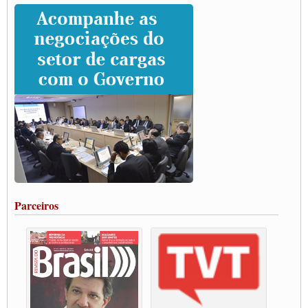
Caminhoneiros prometem paralisação e cobram diálogo com Lula
CNTTL e lideranças de caminhoneiros participam de debate sobre saúde nas
rodovias
Paulinho e Litti debatem política global para transporte rodoviário de cargas na
SUTCRA no Uruguai
Grande Conquista da Categoria transporte de Cargas e Caminhoneiros Autonomos
ENCONTRO INTERNACIONAL EM APOIO A CLASSE TRABALHADORA
DO BRASIL E A ELEIÇÃO 2022
Carta às Brasileiras e aos Brasileiros em Defesa do Estado Democrático de Direito
Paulinho, presidente da CNTTL, faz balanço do 3º Congresso da CNTTL
Caminhoneiros aprovam greve a partir do 1º de novembro
Rodoviários de Feira Santana fazem Assembleia para avaliar proposta de reajuste
salarial
Portuários de Rio Grande fazem paralisação pela vacina
Parceiros
Vacina Já: Lockdown de 24 horas dos trabalhadores em transportes está mantido,
destaca Paulinho
Condutores de Guarulhos farão greve sanitária nesta terça-feira (20)
Paralisação dos Caminhoneiros na #BR285, entrocamento que liga o Mercosul ao
Rio Grande
Caminhoneiros bloqueiam duas faixas na Castello Branco e fazem protesto
Modal-Live #13 Aumento da Violência Contra Mulher e o Adoecimento da Classe
Trabalhadora em Tempos de Pandemia