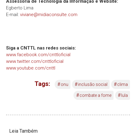
Assessoria de Tecnologia da Informação e Website:
Egberto Lima
E-mail:
viviane@midiaconsulte.com
Siga a CNTTL nas redes sociais:
www.facebook.com/cnttloficial
www.twitter.com/cnttloficial
www.youtube.com/cnttl
Tags:
#
#
#
onu
inclusão social
clima
#
#
combate a fome
lula
Leia Também