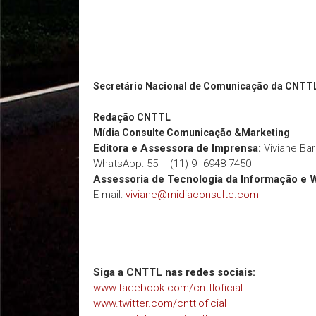
Secretário Nacional de Comunicação da CNTT
Redação
CNTTL
Mídia Consulte Comunicação &Marketing
Editora e Assessora de Imprensa:
Viviane Ba
WhatsApp: 55 + (11) 9+6948-7450
Assessoria de Tecnologia da Informação e 
E-mail:
viviane@midiaconsulte.com
Siga a CNTTL nas redes sociais:
www.facebook.com/cnttloficial
www.twitter.com/cnttloficial