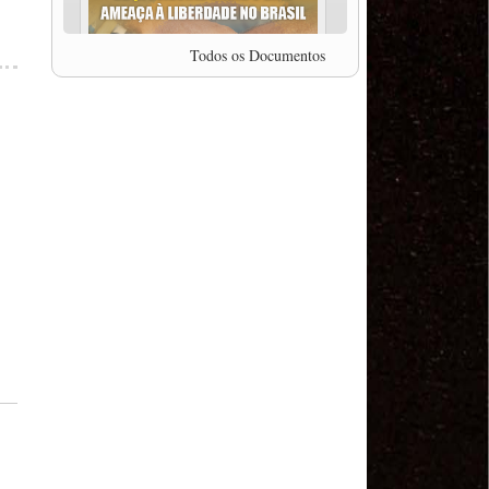
professor da Unisinos e Doutor em Ciências da
Comunicação da USP, Rafael Grohmann, que
coordena uma pesquisa internacional que visa
Todos os Documentos
pressionar as plataformas digitais por melhores
condições de trabalho.
MODAL-LIVE #5 IMPACTOS DA COVID-19 NO
TRABALHO VIÁRIO (15/06/2020)
MODAL-LIVE #5 IMPACTOS DA COVID-19 NO
TRABALHO VIÁRIO (15/06/2020)
MODAL-LIVE #4 A privatização da gestão portuária
e a Pandemia (9/06/2020)
MODAL-LIVE #4 A privatização da gestão portuária
e a Pandemia (9/06/2020)
MODAL-LIVE #3 Impactos da COVID-19 na
aviação (8/06/2020)
MODAL-LIVE #3 Impactos da COVID-19 na
aviação (8/06/2020)
MODAL-LIVE #3 Impactos da COVID-19 na
aviação (8/06/2020)
MODAL-LIVE #3 Impactos da COVID-19 na
aviação (8/06/2020)
MODAL-LIVE #2 Os Impactos da COVID-19 no
Trabalho Metroferroviário (2/06/2020)