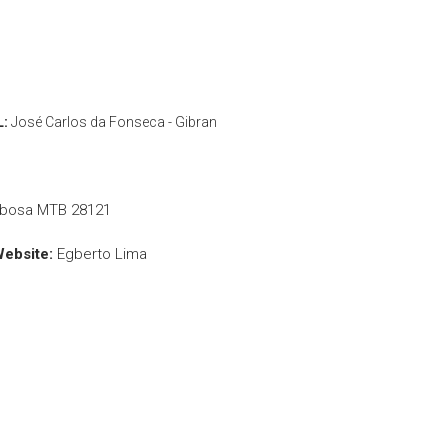
L:
José Carlos da Fonseca - Gibran
rbosa MTB 28121
Website:
Egberto Lima