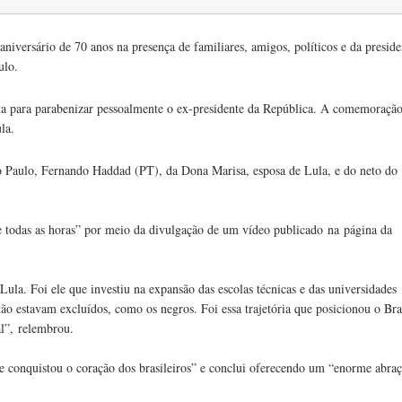
aniversário de 70 anos na presença de familiares, amigos, políticos e da preside
ulo.
sta para parabenizar pessoalmente o ex-presidente da República. A comemoraçã
ula.
ão Paulo, Fernando Haddad (PT), da Dona Marisa, esposa de Lula, e do neto do
e todas as horas” por meio da divulgação de um vídeo publicado na página da
Lula. Foi ele que investiu na expansão das escolas técnicas e das universidades
então estavam excluídos, como os negros. Foi essa trajetória que posicionou o Bra
l”, relembrou.
e conquistou o coração dos brasileiros” e conclui oferecendo um “enorme abra