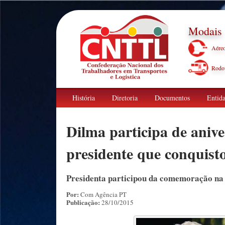
Modais
Aére
Rodov
História
Diretoria
Documentos
Entida
Dilma participa de aniver
presidente que conquisto
Presidenta participou da comemoração na s
Por:
Com Agência PT
Publicação:
28/10/2015