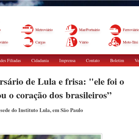
o
Metroviário
Mar/Portuário
Ferroviári
iário
Cargas
Viário
Moto-Táxi
des Filiadas
Cidadania
Imprensa
Contato
Boletim
Ve
sário de Lula e frisa: "ele foi o
u o coração dos brasileiros”
ede do Instituto Lula, em São Paulo