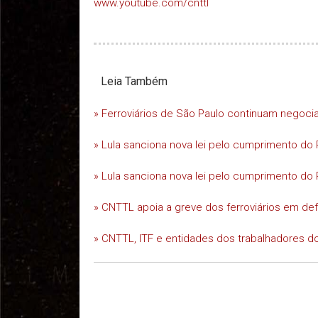
www.youtube.com/cnttl
Leia Também
» Ferroviários de São Paulo continuam negoc
» Lula sanciona nova lei pelo cumprimento do 
» Lula sanciona nova lei pelo cumprimento do 
» CNTTL apoia a greve dos ferroviários em d
» CNTTL, ITF e entidades dos trabalhadores do