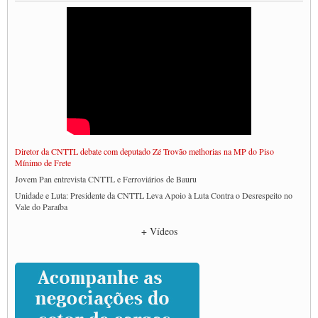
Diretor da CNTTL debate com deputado Zé Trovão melhorias na MP do Piso
Mínimo de Frete
Jovem Pan entrevista CNTTL e Ferroviários de Bauru
Unidade e Luta: Presidente da CNTTL Leva Apoio à Luta Contra o Desrespeito no
Vale do Paraíba
Empresas divulgam fake news para burlar lei do Piso Mínimo de Frete
+ Vídeos
CNTTL e entidades dos caminhoneiros conversam com governo Lula sobre pautas
da categoria
Caminhoneiros prometem paralisação e cobram diálogo com Lula
CNTTL e lideranças de caminhoneiros participam de debate sobre saúde nas
rodovias
Paulinho e Litti debatem política global para transporte rodoviário de cargas na