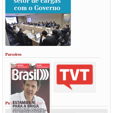
SUTCRA no Uruguai
Grande Conquista da Categoria transporte de Cargas e Caminhoneiros Autonomos
ENCONTRO INTERNACIONAL EM APOIO A CLASSE TRABALHADORA
DO BRASIL E A ELEIÇÃO 2022
Carta às Brasileiras e aos Brasileiros em Defesa do Estado Democrático de Direito
Paulinho, presidente da CNTTL, faz balanço do 3º Congresso da CNTTL
Caminhoneiros aprovam greve a partir do 1º de novembro
Rodoviários de Feira Santana fazem Assembleia para avaliar proposta de reajuste
salarial
Portuários de Rio Grande fazem paralisação pela vacina
Parceiros
Vacina Já: Lockdown de 24 horas dos trabalhadores em transportes está mantido,
destaca Paulinho
Condutores de Guarulhos farão greve sanitária nesta terça-feira (20)
Paralisação dos Caminhoneiros na #BR285, entrocamento que liga o Mercosul ao
Rio Grande
Caminhoneiros bloqueiam duas faixas na Castello Branco e fazem protesto
Modal-Live #13 Aumento da Violência Contra Mulher e o Adoecimento da Classe
Trabalhadora em Tempos de Pandemia
MODAL-LIVE#12 POLÍTICAS PÚBLICAS DE TRANSPORTE PARA A
CLASSE TRABALHADORA E ELEIÇÕES NA PANDEMIA
Publicações dos Filiados
MODAL-LIVE#11 POLÍTICAS PÚBLICAS DE TRANSPORTE
JUVENTUDE DO TRANSPORTE: POR QUE DEVEMOS NOS ORGANIZAR?