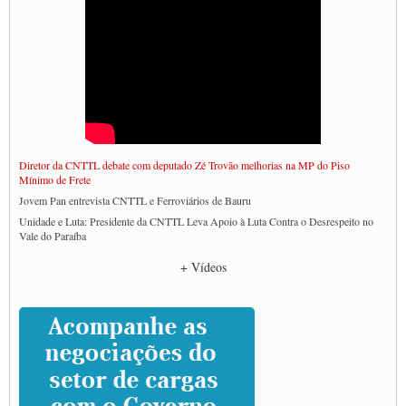
Diretor da CNTTL debate com deputado Zé Trovão melhorias na MP do Piso
Mínimo de Frete
Jovem Pan entrevista CNTTL e Ferroviários de Bauru
Unidade e Luta: Presidente da CNTTL Leva Apoio à Luta Contra o Desrespeito no
Vale do Paraíba
Empresas divulgam fake news para burlar lei do Piso Mínimo de Frete
+ Vídeos
CNTTL e entidades dos caminhoneiros conversam com governo Lula sobre pautas
da categoria
Caminhoneiros prometem paralisação e cobram diálogo com Lula
CNTTL e lideranças de caminhoneiros participam de debate sobre saúde nas
rodovias
Paulinho e Litti debatem política global para transporte rodoviário de cargas na
SUTCRA no Uruguai
Grande Conquista da Categoria transporte de Cargas e Caminhoneiros Autonomos