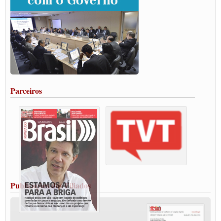
ENCONTRO INTERNACIONAL EM APOIO A CLASSE TRABALHADORA
DO BRASIL E A ELEIÇÃO 2022
Carta às Brasileiras e aos Brasileiros em Defesa do Estado Democrático de Direito
Paulinho, presidente da CNTTL, faz balanço do 3º Congresso da CNTTL
Caminhoneiros aprovam greve a partir do 1º de novembro
Rodoviários de Feira Santana fazem Assembleia para avaliar proposta de reajuste
salarial
Portuários de Rio Grande fazem paralisação pela vacina
Parceiros
Vacina Já: Lockdown de 24 horas dos trabalhadores em transportes está mantido,
destaca Paulinho
Condutores de Guarulhos farão greve sanitária nesta terça-feira (20)
Paralisação dos Caminhoneiros na #BR285, entrocamento que liga o Mercosul ao
Rio Grande
Caminhoneiros bloqueiam duas faixas na Castello Branco e fazem protesto
Modal-Live #13 Aumento da Violência Contra Mulher e o Adoecimento da Classe
Trabalhadora em Tempos de Pandemia
MODAL-LIVE#12 POLÍTICAS PÚBLICAS DE TRANSPORTE PARA A
CLASSE TRABALHADORA E ELEIÇÕES NA PANDEMIA
Publicações dos Filiados
MODAL-LIVE#11 POLÍTICAS PÚBLICAS DE TRANSPORTE
JUVENTUDE DO TRANSPORTE: POR QUE DEVEMOS NOS ORGANIZAR?
Fabio Primo testa positivo para Coronavírus, mas está bem de saúde