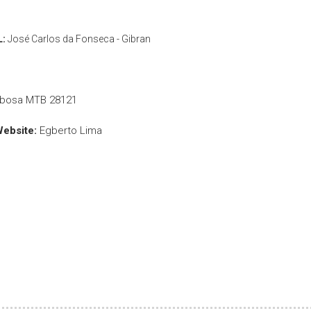
L:
José Carlos da Fonseca - Gibran
rbosa MTB 28121
Website:
Egberto Lima