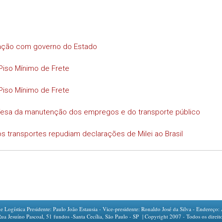
iação com governo do Estado
Piso Mínimo de Frete
Piso Mínimo de Frete
efesa da manutenção dos empregos e do transporte público
s transportes repudiam declarações de Milei ao Brasil
ogística Presidente: Paulo João Estausia - Vice-presidente: Ronaldo José da Silva - Endereço: 
íno Pascoal, 51 fundos -Santa Cecília, São Paulo - SP | Copyright 2007 - Todos os direito