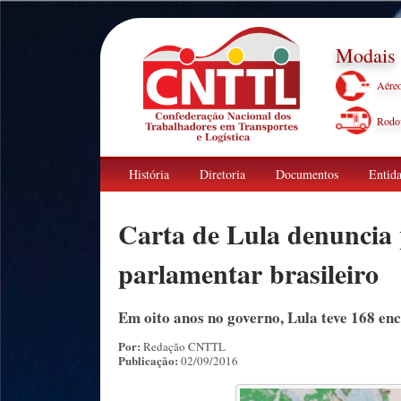
Modais
Aére
Rodov
História
Diretoria
Documentos
Entida
Carta de Lula denuncia
parlamentar brasileiro
Em oito anos no governo, Lula teve 168 en
Por:
Redação CNTTL
Publicação:
02/09/2016