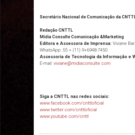
Secretário Nacional de Comunicação da CNTT
Redação
CNTTL
Mídia Consulte Comunicação &Marketing
Editora e Assessora de Imprensa:
Viviane Ba
WhatsApp: 55 + (11) 9+6948-7450
Assessoria de Tecnologia da Informação e 
E-mail:
viviane@midiaconsulte.com
Siga a CNTTL nas redes sociais:
www.facebook.com/cnttloficial
www.twitter.com/cnttloficial
www.youtube.com/cnttl