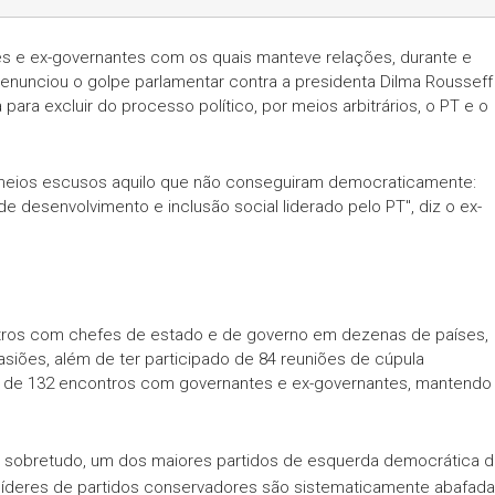
s e ex-governantes com os quais manteve relações, durante e
denunciou o golpe parlamentar contra a presidenta Dilma Rousseff
para excluir do processo político, por meios arbitrários, o PT e o
meios escusos aquilo que não conseguiram democraticamente:
e desenvolvimento e inclusão social liderado pelo PT", diz o ex-
ntros com chefes de estado e de governo em dezenas de países,
iões, além de ter participado de 84 reuniões de cúpula
ipou de 132 encontros com governantes e ex-governantes, mantendo
e, sobretudo, um dos maiores partidos de esquerda democrática d
 líderes de partidos conservadores são sistematicamente abafad