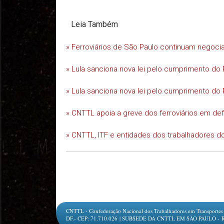
Leia Também
» Ferroviários de São Paulo continuam negoc
» Lula sanciona nova lei pelo cumprimento do 
» Lula sanciona nova lei pelo cumprimento do 
» CNTTL apoia a greve dos ferroviários em d
» CNTTL, ITF e entidades dos trabalhadores do
CNTTL - Confederação Nacional dos Trabalhadores em Transportes e L
DF.- CEP: 71.710.026 | SUBSEDE DA CNTTL EM SÃO PAULO - Rua Jesu