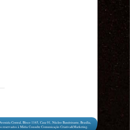
MODAL-LIVE #1 Data-base da categoria rodoviária
e a pandemia de COVID-19 (1/06/2020)
Paulinho, presidente da CNTTL, fala sobre a Greve
dos Caminhoneiros anunciada para o dia 16/12/2019
Paulinho - Presidente da CNTTL
Damaso Dias - RUTA 100 - México
Edel Maria Briones - FENOPADER - Equador
Ricardo Maldonado - Presidente da FUTAC
José Augustin Penilla - Oraganização de Táxi da
Cidade do México
Fermín Umpierres - SNTP - Cuba
Miguel Quezada - ERCO - Equador
Javier Navarro - AST - Espanha
Luis Fernadez - Presidente da Associação dos
Taxistas de Buenos Aires
Randolpah Parra - SITRAMECA - Venezuela
Marisol Fuentes - SNTCIE - Cuba
Milton Ayala Castro - FENOPADER - Equador
Carlos Tinizhañay - ERCO - Equador
Daniel Pallares - CNTP - Panamá
Avenida Central, Bloco 1165, Casa 01, Núcleo Bandeirante, Brasília,
Boris Guerrero - CONUTT - Chile
s reservados à Mídia Consulte Comunicação Criativa&Marketing.