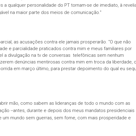
a qualquer personalidade do PT tornam-se de imediato, à reveli
gável na maior parte dos meios de comunicação."
parcial, as acusações contra ele jamais prosperarão. "O que não
idade e parcialidade praticados contra mim e meus familiares por
sível a divulgação na tv de conversas telefônicas sem nenhum
azerem denúncias mentirosas contra mim em troca da liberdade, 
orrida em março último, para prestar depoimento do qual eu seq
abrir mão, como sabem as lideranças de todo o mundo com as
ração --antes, durante e depois dos meus mandatos presidenciais
e um mundo sem guerras, sem fome, com mais prosperidade e