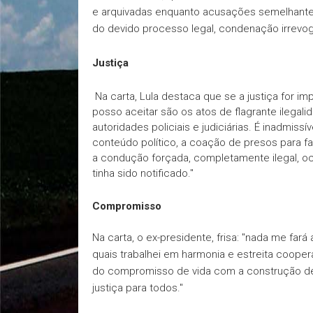
e arquivadas enquanto acusações semelhantes 
do devido processo legal, condenação irrevo
Justiça
Na carta, Lula destaca que se a justiça for im
posso aceitar são os atos de flagrante ilegal
autoridades policiais e judiciárias. É inadmis
conteúdo político, a coação de presos para f
a condução forçada, completamente ilegal, oc
tinha sido notificado."
Compromisso
Na carta, o ex-presidente, frisa: "n
ada me fará 
quais trabalhei em harmonia e estreita coope
do compromisso de vida com a construção d
justiça para todos."