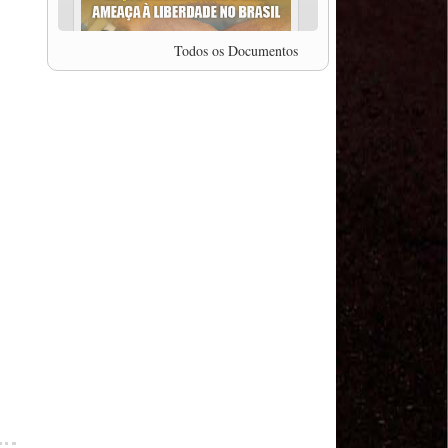
professor da Unisinos e Doutor em Ciências da
Comunicação da USP, Rafael Grohmann, que
coordena uma pesquisa internacional que visa
Todos os Documentos
pressionar as plataformas digitais por melhores
condições de trabalho.
MODAL-LIVE #5 IMPACTOS DA COVID-19 NO
TRABALHO VIÁRIO (15/06/2020)
MODAL-LIVE #5 IMPACTOS DA COVID-19 NO
TRABALHO VIÁRIO (15/06/2020)
MODAL-LIVE #4 A privatização da gestão portuária
e a Pandemia (9/06/2020)
MODAL-LIVE #4 A privatização da gestão portuária
e a Pandemia (9/06/2020)
MODAL-LIVE #3 Impactos da COVID-19 na
aviação (8/06/2020)
MODAL-LIVE #3 Impactos da COVID-19 na
aviação (8/06/2020)
MODAL-LIVE #3 Impactos da COVID-19 na
aviação (8/06/2020)
MODAL-LIVE #3 Impactos da COVID-19 na
aviação (8/06/2020)
MODAL-LIVE #2 Os Impactos da COVID-19 no
Trabalho Metroferroviário (2/06/2020)