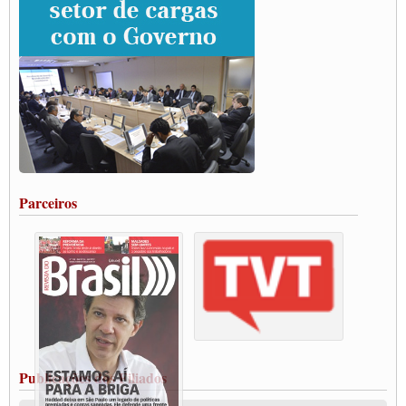
SUTCRA no Uruguai
Grande Conquista da Categoria transporte de Cargas e Caminhoneiros Autonomos
ENCONTRO INTERNACIONAL EM APOIO A CLASSE TRABALHADORA
DO BRASIL E A ELEIÇÃO 2022
Carta às Brasileiras e aos Brasileiros em Defesa do Estado Democrático de Direito
Paulinho, presidente da CNTTL, faz balanço do 3º Congresso da CNTTL
Caminhoneiros aprovam greve a partir do 1º de novembro
Rodoviários de Feira Santana fazem Assembleia para avaliar proposta de reajuste
salarial
Portuários de Rio Grande fazem paralisação pela vacina
Parceiros
Vacina Já: Lockdown de 24 horas dos trabalhadores em transportes está mantido,
destaca Paulinho
Condutores de Guarulhos farão greve sanitária nesta terça-feira (20)
Paralisação dos Caminhoneiros na #BR285, entrocamento que liga o Mercosul ao
Rio Grande
Caminhoneiros bloqueiam duas faixas na Castello Branco e fazem protesto
Modal-Live #13 Aumento da Violência Contra Mulher e o Adoecimento da Classe
Trabalhadora em Tempos de Pandemia
MODAL-LIVE#12 POLÍTICAS PÚBLICAS DE TRANSPORTE PARA A
CLASSE TRABALHADORA E ELEIÇÕES NA PANDEMIA
Publicações dos Filiados
MODAL-LIVE#11 POLÍTICAS PÚBLICAS DE TRANSPORTE