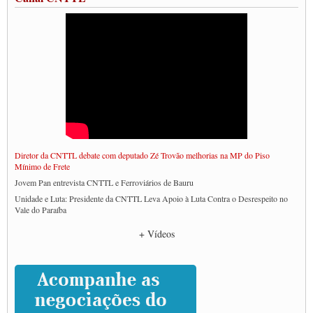
Diretor da CNTTL debate com deputado Zé Trovão melhorias na MP do Piso
Mínimo de Frete
Jovem Pan entrevista CNTTL e Ferroviários de Bauru
Unidade e Luta: Presidente da CNTTL Leva Apoio à Luta Contra o Desrespeito no
Vale do Paraíba
Empresas divulgam fake news para burlar lei do Piso Mínimo de Frete
+ Vídeos
CNTTL e entidades dos caminhoneiros conversam com governo Lula sobre pautas
da categoria
Caminhoneiros prometem paralisação e cobram diálogo com Lula
CNTTL e lideranças de caminhoneiros participam de debate sobre saúde nas
rodovias
Paulinho e Litti debatem política global para transporte rodoviário de cargas na