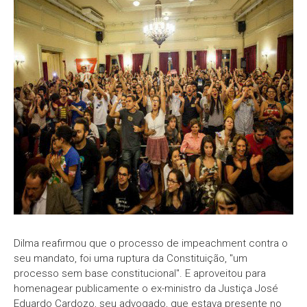
Dilma reafirmou que o processo de impeachment contra o
seu mandato, foi uma ruptura da Constituição, "um
processo sem base constitucional". E aproveitou para
homenagear publicamente o ex-ministro da Justiça José
Eduardo Cardozo, seu advogado, que estava presente no