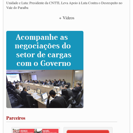
Unidade e Luta: Presidente da CNTTL Leva Apoio à Luta Contra o Desrespeito no
Vale do Paraíba
Empresas divulgam fake news para burlar lei do Piso Mínimo de Frete
+ Vídeos
CNTTL e entidades dos caminhoneiros conversam com governo Lula sobre pautas
da categoria
Caminhoneiros prometem paralisação e cobram diálogo com Lula
CNTTL e lideranças de caminhoneiros participam de debate sobre saúde nas
rodovias
Paulinho e Litti debatem política global para transporte rodoviário de cargas na
SUTCRA no Uruguai
Grande Conquista da Categoria transporte de Cargas e Caminhoneiros Autonomos
ENCONTRO INTERNACIONAL EM APOIO A CLASSE TRABALHADORA
DO BRASIL E A ELEIÇÃO 2022
Carta às Brasileiras e aos Brasileiros em Defesa do Estado Democrático de Direito
Paulinho, presidente da CNTTL, faz balanço do 3º Congresso da CNTTL
Caminhoneiros aprovam greve a partir do 1º de novembro
Rodoviários de Feira Santana fazem Assembleia para avaliar proposta de reajuste
salarial
Portuários de Rio Grande fazem paralisação pela vacina
Parceiros
Vacina Já: Lockdown de 24 horas dos trabalhadores em transportes está mantido,
destaca Paulinho
Condutores de Guarulhos farão greve sanitária nesta terça-feira (20)