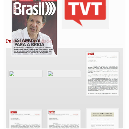
Paralisação dos Caminhoneiros na #BR285, entrocamento que liga o Mercosul ao
Rio Grande
Caminhoneiros bloqueiam duas faixas na Castello Branco e fazem protesto
Modal-Live #13 Aumento da Violência Contra Mulher e o Adoecimento da Classe
Trabalhadora em Tempos de Pandemia
MODAL-LIVE#12 POLÍTICAS PÚBLICAS DE TRANSPORTE PARA A
CLASSE TRABALHADORA E ELEIÇÕES NA PANDEMIA
Publicações dos Filiados
MODAL-LIVE#11 POLÍTICAS PÚBLICAS DE TRANSPORTE
JUVENTUDE DO TRANSPORTE: POR QUE DEVEMOS NOS ORGANIZAR?
Fabio Primo testa positivo para Coronavírus, mas está bem de saúde
Modal-Live#9 Quais são os direitos dos trabalhador@s que contraem a Covid-19 na
pandemia?
Participe da Campanha Fora Bolsonaro
CNTTL e FECOOTAC apoiam Campanha de testes de COVID-19 para
caminhoneiros
MODAL-LIVE#8 - Lideranças sindicais da CNTTL, CGTB e dos caminhoneiros
autônomos e celetistas irão abordar as lutas dos caminhoneiros e os impactos da
pandemia no setor de cargas e nos direitos.
O PAPEL DA ITF E FUTAC NAS LUTAS, EMPREGO, DIREITOS EM
ESCALA GLOBAL E DA DEFESA DA VIDA
Modal-Live #6: Com participação especial do professor da Unisinos e Doutor em
Ciências da Comunicação da USP, Rafael Grohmann, que coordena uma pesquisa