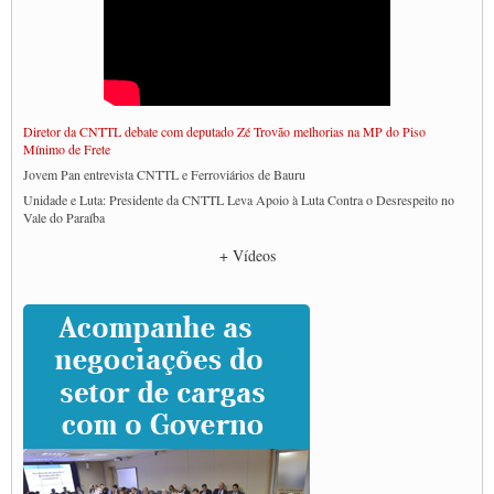
Diretor da CNTTL debate com deputado Zé Trovão melhorias na MP do Piso
Mínimo de Frete
Jovem Pan entrevista CNTTL e Ferroviários de Bauru
Unidade e Luta: Presidente da CNTTL Leva Apoio à Luta Contra o Desrespeito no
Vale do Paraíba
Empresas divulgam fake news para burlar lei do Piso Mínimo de Frete
+ Vídeos
CNTTL e entidades dos caminhoneiros conversam com governo Lula sobre pautas
da categoria
Caminhoneiros prometem paralisação e cobram diálogo com Lula
CNTTL e lideranças de caminhoneiros participam de debate sobre saúde nas
rodovias
Paulinho e Litti debatem política global para transporte rodoviário de cargas na
SUTCRA no Uruguai
Grande Conquista da Categoria transporte de Cargas e Caminhoneiros Autonomos
ENCONTRO INTERNACIONAL EM APOIO A CLASSE TRABALHADORA
DO BRASIL E A ELEIÇÃO 2022
Carta às Brasileiras e aos Brasileiros em Defesa do Estado Democrático de Direito