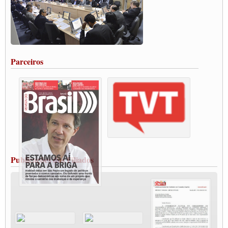
Paulinho, presidente da CNTTL, faz balanço do 3º Congresso da CNTTL
Caminhoneiros aprovam greve a partir do 1º de novembro
Rodoviários de Feira Santana fazem Assembleia para avaliar proposta de reajuste
salarial
Portuários de Rio Grande fazem paralisação pela vacina
Parceiros
Vacina Já: Lockdown de 24 horas dos trabalhadores em transportes está mantido,
destaca Paulinho
Condutores de Guarulhos farão greve sanitária nesta terça-feira (20)
Paralisação dos Caminhoneiros na #BR285, entrocamento que liga o Mercosul ao
Rio Grande
Caminhoneiros bloqueiam duas faixas na Castello Branco e fazem protesto
Modal-Live #13 Aumento da Violência Contra Mulher e o Adoecimento da Classe
Trabalhadora em Tempos de Pandemia
MODAL-LIVE#12 POLÍTICAS PÚBLICAS DE TRANSPORTE PARA A
CLASSE TRABALHADORA E ELEIÇÕES NA PANDEMIA
Publicações dos Filiados
MODAL-LIVE#11 POLÍTICAS PÚBLICAS DE TRANSPORTE
JUVENTUDE DO TRANSPORTE: POR QUE DEVEMOS NOS ORGANIZAR?
Fabio Primo testa positivo para Coronavírus, mas está bem de saúde
Modal-Live#9 Quais são os direitos dos trabalhador@s que contraem a Covid-19 na
pandemia?
Participe da Campanha Fora Bolsonaro