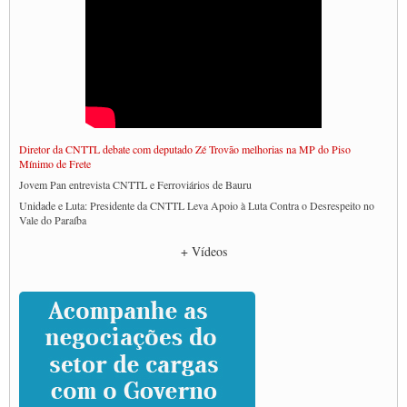
Diretor da CNTTL debate com deputado Zé Trovão melhorias na MP do Piso
Mínimo de Frete
Jovem Pan entrevista CNTTL e Ferroviários de Bauru
Unidade e Luta: Presidente da CNTTL Leva Apoio à Luta Contra o Desrespeito no
Vale do Paraíba
Empresas divulgam fake news para burlar lei do Piso Mínimo de Frete
+ Vídeos
CNTTL e entidades dos caminhoneiros conversam com governo Lula sobre pautas
da categoria
Caminhoneiros prometem paralisação e cobram diálogo com Lula
CNTTL e lideranças de caminhoneiros participam de debate sobre saúde nas
rodovias
Paulinho e Litti debatem política global para transporte rodoviário de cargas na
SUTCRA no Uruguai
Grande Conquista da Categoria transporte de Cargas e Caminhoneiros Autonomos