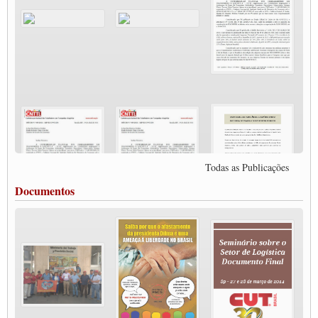
pandemia?
Participe da Campanha Fora Bolsonaro
CNTTL e FECOOTAC apoiam Campanha de testes de COVID-19 para
caminhoneiros
MODAL-LIVE#8 - Lideranças sindicais da CNTTL, CGTB e dos caminhoneiros
autônomos e celetistas irão abordar as lutas dos caminhoneiros e os impactos da
pandemia no setor de cargas e nos direitos.
O PAPEL DA ITF E FUTAC NAS LUTAS, EMPREGO, DIREITOS EM
ESCALA GLOBAL E DA DEFESA DA VIDA
Modal-Live #6: Com participação especial do professor da Unisinos e Doutor em
Ciências da Comunicação da USP, Rafael Grohmann, que coordena uma pesquisa
internacional que visa pressionar as plataformas digitais por melhores condições de
Todas as Publicações
trabalho.
MODAL-LIVE #5 IMPACTOS DA COVID-19 NO TRABALHO VIÁRIO
Documentos
(15/06/2020)
MODAL-LIVE #5 IMPACTOS DA COVID-19 NO TRABALHO VIÁRIO
(15/06/2020)
MODAL-LIVE #4 A privatização da gestão portuária e a Pandemia (9/06/2020)
MODAL-LIVE #4 A privatização da gestão portuária e a Pandemia (9/06/2020)
MODAL-LIVE #3 Impactos da COVID-19 na aviação (8/06/2020)
MODAL-LIVE #3 Impactos da COVID-19 na aviação (8/06/2020)
MODAL-LIVE #3 Impactos da COVID-19 na aviação (8/06/2020)