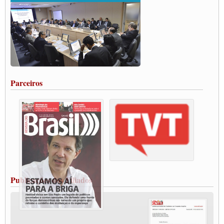
ENCONTRO INTERNACIONAL EM APOIO A CLASSE TRABALHADORA
DO BRASIL E A ELEIÇÃO 2022
Carta às Brasileiras e aos Brasileiros em Defesa do Estado Democrático de Direito
Paulinho, presidente da CNTTL, faz balanço do 3º Congresso da CNTTL
Caminhoneiros aprovam greve a partir do 1º de novembro
Rodoviários de Feira Santana fazem Assembleia para avaliar proposta de reajuste
salarial
Portuários de Rio Grande fazem paralisação pela vacina
Parceiros
Vacina Já: Lockdown de 24 horas dos trabalhadores em transportes está mantido,
destaca Paulinho
Condutores de Guarulhos farão greve sanitária nesta terça-feira (20)
Paralisação dos Caminhoneiros na #BR285, entrocamento que liga o Mercosul ao
Rio Grande
Caminhoneiros bloqueiam duas faixas na Castello Branco e fazem protesto
Modal-Live #13 Aumento da Violência Contra Mulher e o Adoecimento da Classe
Trabalhadora em Tempos de Pandemia
MODAL-LIVE#12 POLÍTICAS PÚBLICAS DE TRANSPORTE PARA A
CLASSE TRABALHADORA E ELEIÇÕES NA PANDEMIA
Publicações dos Filiados
MODAL-LIVE#11 POLÍTICAS PÚBLICAS DE TRANSPORTE
JUVENTUDE DO TRANSPORTE: POR QUE DEVEMOS NOS ORGANIZAR?
Fabio Primo testa positivo para Coronavírus, mas está bem de saúde
Modal-Live#9 Quais são os direitos dos trabalhador@s que contraem a Covid-19 na