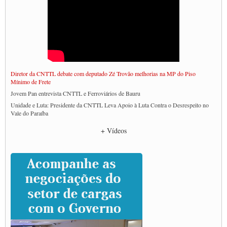
Diretor da CNTTL debate com deputado Zé Trovão melhorias na MP do Piso
Mínimo de Frete
Jovem Pan entrevista CNTTL e Ferroviários de Bauru
Unidade e Luta: Presidente da CNTTL Leva Apoio à Luta Contra o Desrespeito no
Vale do Paraíba
Empresas divulgam fake news para burlar lei do Piso Mínimo de Frete
+ Vídeos
CNTTL e entidades dos caminhoneiros conversam com governo Lula sobre pautas
da categoria
Caminhoneiros prometem paralisação e cobram diálogo com Lula
CNTTL e lideranças de caminhoneiros participam de debate sobre saúde nas
rodovias
Paulinho e Litti debatem política global para transporte rodoviário de cargas na
SUTCRA no Uruguai
Grande Conquista da Categoria transporte de Cargas e Caminhoneiros Autonomos
ENCONTRO INTERNACIONAL EM APOIO A CLASSE TRABALHADORA