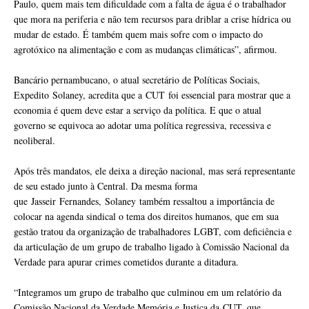
Paulo, quem mais tem dificuldade com a falta de água é o trabalhador
que mora na periferia e não tem recursos para driblar a crise hídrica ou
mudar de estado. É também quem mais sofre com o impacto do
agrotóxico na alimentação e com as mudanças climáticas”, afirmou.
Bancário pernambucano, o atual secretário de Políticas Sociais,
Expedito Solaney, acredita que a CUT foi essencial para mostrar que a
economia é quem deve estar a serviço da política. E que o atual
governo se equivoca ao adotar uma política regressiva, recessiva e
neoliberal.
Após três mandatos, ele deixa a direção nacional, mas será representante
de seu estado junto à Central. Da mesma forma
que Jasseir Fernandes, Solaney também ressaltou a importância de
colocar na agenda sindical o tema dos direitos humanos, que em sua
gestão tratou da organização de trabalhadores LGBT, com deficiência e
da articulação de um grupo de trabalho ligado à Comissão Nacional da
Verdade para apurar crimes cometidos durante a ditadura.
“Integramos um grupo de trabalho que culminou em um relatório da
Comissão Nacional da Verdade Memória e Justiça da CUT, que