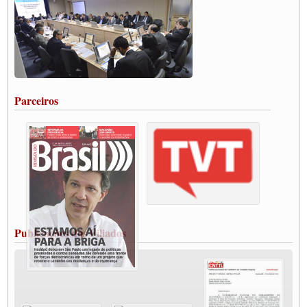
DO BRASIL E A ELEIÇÃO 2022
Carta às Brasileiras e aos Brasileiros em Defesa do Estado Democrático de Direito
Paulinho, presidente da CNTTL, faz balanço do 3º Congresso da CNTTL
Caminhoneiros aprovam greve a partir do 1º de novembro
Rodoviários de Feira Santana fazem Assembleia para avaliar proposta de reajuste
salarial
Portuários de Rio Grande fazem paralisação pela vacina
Parceiros
Vacina Já: Lockdown de 24 horas dos trabalhadores em transportes está mantido,
destaca Paulinho
Condutores de Guarulhos farão greve sanitária nesta terça-feira (20)
Paralisação dos Caminhoneiros na #BR285, entrocamento que liga o Mercosul ao
Rio Grande
Caminhoneiros bloqueiam duas faixas na Castello Branco e fazem protesto
Modal-Live #13 Aumento da Violência Contra Mulher e o Adoecimento da Classe
Trabalhadora em Tempos de Pandemia
MODAL-LIVE#12 POLÍTICAS PÚBLICAS DE TRANSPORTE PARA A
CLASSE TRABALHADORA E ELEIÇÕES NA PANDEMIA
Publicações dos Filiados
MODAL-LIVE#11 POLÍTICAS PÚBLICAS DE TRANSPORTE
JUVENTUDE DO TRANSPORTE: POR QUE DEVEMOS NOS ORGANIZAR?
Fabio Primo testa positivo para Coronavírus, mas está bem de saúde
Modal-Live#9 Quais são os direitos dos trabalhador@s que contraem a Covid-19 na
pandemia?