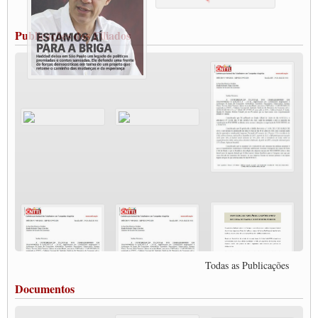
Trabalhadora em Tempos de Pandemia
MODAL-LIVE#12 POLÍTICAS PÚBLICAS DE TRANSPORTE PARA A
CLASSE TRABALHADORA E ELEIÇÕES NA PANDEMIA
Publicações dos Filiados
MODAL-LIVE#11 POLÍTICAS PÚBLICAS DE TRANSPORTE
JUVENTUDE DO TRANSPORTE: POR QUE DEVEMOS NOS ORGANIZAR?
Fabio Primo testa positivo para Coronavírus, mas está bem de saúde
Modal-Live#9 Quais são os direitos dos trabalhador@s que contraem a Covid-19 na
pandemia?
Participe da Campanha Fora Bolsonaro
CNTTL e FECOOTAC apoiam Campanha de testes de COVID-19 para
caminhoneiros
MODAL-LIVE#8 - Lideranças sindicais da CNTTL, CGTB e dos caminhoneiros
autônomos e celetistas irão abordar as lutas dos caminhoneiros e os impactos da
pandemia no setor de cargas e nos direitos.
O PAPEL DA ITF E FUTAC NAS LUTAS, EMPREGO, DIREITOS EM
ESCALA GLOBAL E DA DEFESA DA VIDA
Modal-Live #6: Com participação especial do professor da Unisinos e Doutor em
Ciências da Comunicação da USP, Rafael Grohmann, que coordena uma pesquisa
internacional que visa pressionar as plataformas digitais por melhores condições de
Todas as Publicações
trabalho.
MODAL-LIVE #5 IMPACTOS DA COVID-19 NO TRABALHO VIÁRIO
Documentos
(15/06/2020)
MODAL-LIVE #5 IMPACTOS DA COVID-19 NO TRABALHO VIÁRIO