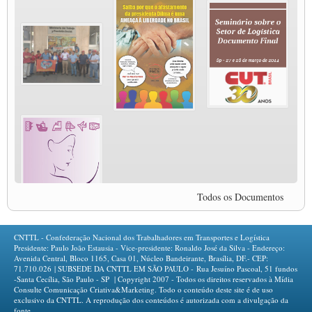
(15/06/2020)
MODAL-LIVE #4 A privatização da gestão portuária e a Pandemia (9/06/2020)
MODAL-LIVE #4 A privatização da gestão portuária e a Pandemia (9/06/2020)
MODAL-LIVE #3 Impactos da COVID-19 na aviação (8/06/2020)
MODAL-LIVE #3 Impactos da COVID-19 na aviação (8/06/2020)
MODAL-LIVE #3 Impactos da COVID-19 na aviação (8/06/2020)
MODAL-LIVE #3 Impactos da COVID-19 na aviação (8/06/2020)
MODAL-LIVE #2 Os Impactos da COVID-19 no Trabalho Metroferroviário
(2/06/2020)
MODAL-LIVE #1 Data-base da categoria rodoviária e a pandemia de COVID-19
(1/06/2020)
Paulinho, presidente da CNTTL, fala sobre a Greve dos Caminhoneiros anunciada
para o dia 16/12/2019
Todos os Documentos
Paulinho - Presidente da CNTTL
Damaso Dias - RUTA 100 - México
Edel Maria Briones - FENOPADER - Equador
CNTTL - Confederação Nacional dos Trabalhadores em Transportes e Logística
Ricardo Maldonado - Presidente da FUTAC
Presidente: Paulo João Estausia - Vice-presidente: Ronaldo José da Silva - Endereço:
Avenida Central, Bloco 1165, Casa 01, Núcleo Bandeirante, Brasília, DF.- CEP:
José Augustin Penilla - Oraganização de Táxi da Cidade do México
71.710.026 | SUBSEDE DA CNTTL EM SÃO PAULO - Rua Jesuíno Pascoal, 51 fundos
Fermín Umpierres - SNTP - Cuba
-Santa Cecília, São Paulo - SP | Copyright 2007 - Todos os direitos reservados à Mídia
Consulte Comunicação Criativa&Marketing. Todo o conteúdo deste site é de uso
Miguel Quezada - ERCO - Equador
exclusivo da CNTTL. A reprodução dos conteúdos é autorizada com a divulgação da
fonte.
Javier Navarro - AST - Espanha