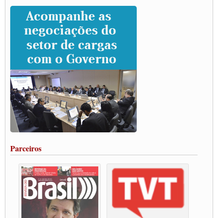
Caminhoneiros prometem paralisação e cobram diálogo com Lula
CNTTL e lideranças de caminhoneiros participam de debate sobre saúde nas
rodovias
Paulinho e Litti debatem política global para transporte rodoviário de cargas na
SUTCRA no Uruguai
Grande Conquista da Categoria transporte de Cargas e Caminhoneiros Autonomos
ENCONTRO INTERNACIONAL EM APOIO A CLASSE TRABALHADORA
DO BRASIL E A ELEIÇÃO 2022
Carta às Brasileiras e aos Brasileiros em Defesa do Estado Democrático de Direito
Paulinho, presidente da CNTTL, faz balanço do 3º Congresso da CNTTL
Caminhoneiros aprovam greve a partir do 1º de novembro
Rodoviários de Feira Santana fazem Assembleia para avaliar proposta de reajuste
salarial
Portuários de Rio Grande fazem paralisação pela vacina
Parceiros
Vacina Já: Lockdown de 24 horas dos trabalhadores em transportes está mantido,
destaca Paulinho
Condutores de Guarulhos farão greve sanitária nesta terça-feira (20)
Paralisação dos Caminhoneiros na #BR285, entrocamento que liga o Mercosul ao
Rio Grande
Caminhoneiros bloqueiam duas faixas na Castello Branco e fazem protesto
Modal-Live #13 Aumento da Violência Contra Mulher e o Adoecimento da Classe