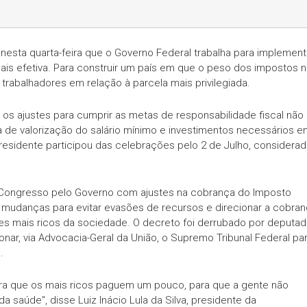
u nesta quarta-feira que o Governo Federal trabalha para implement
 mais efetiva. Para construir um país em que o peso dos impostos 
trabalhadores em relação à parcela mais privilegiada.
 os ajustes para cumprir as metas de responsabilidade fiscal não
a de valorização do salário mínimo e investimentos necessários e
esidente participou das celebrações pelo 2 de Julho, considera
 Congresso pelo Governo com ajustes na cobrança do Imposto
a mudanças para evitar evasões de recursos e direcionar a cobra
es mais ricos da sociedade. O decreto foi derrubado por deputa
nar, via Advocacia-Geral da União, o Supremo Tribunal Federal pa
.
ara que os mais ricos paguem um pouco, para que a gente não
a saúde", disse Luiz Inácio Lula da Silva, presidente da