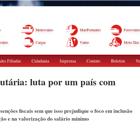
o
Metroviário
Mar/Portuário
Ferroviári
iário
Cargas
Viário
Moto-Táxi
des Filiadas
Cidadania
Imprensa
Contato
Boletim
Ve
butária: luta por um país com
senções fiscais sem que isso prejudique o foco em inclusão
ção e na valorização do salário mínimo