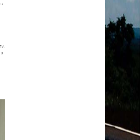
MODAL-LIVE #1 Data-base da categoria rodoviária
os
e a pandemia de COVID-19 (1/06/2020)
Paulinho, presidente da CNTTL, fala sobre a Greve
dos Caminhoneiros anunciada para o dia 16/12/2019
Paulinho - Presidente da CNTTL
Damaso Dias - RUTA 100 - México
Edel Maria Briones - FENOPADER - Equador
os.
Ricardo Maldonado - Presidente da FUTAC
ra
José Augustin Penilla - Oraganização de Táxi da
Cidade do México
Fermín Umpierres - SNTP - Cuba
Miguel Quezada - ERCO - Equador
Javier Navarro - AST - Espanha
Luis Fernadez - Presidente da Associação dos
Taxistas de Buenos Aires
Randolpah Parra - SITRAMECA - Venezuela
Marisol Fuentes - SNTCIE - Cuba
Milton Ayala Castro - FENOPADER - Equador
Carlos Tinizhañay - ERCO - Equador
Daniel Pallares - CNTP - Panamá
Boris Guerrero - CONUTT - Chile