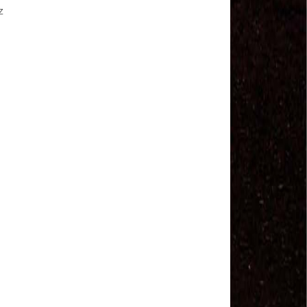
Sindviários SP
z
#GreveGeral 14 de Junho - Euvaldo Alves, Pres.
Sind. Transp Intermunicipal Bahia
#GreveGeral 14 de Junho - Ronaldo, Diretor
Rodoviários JSC
#GreveGeral 14 de Junho - Manoel Machado, Pres.
Sind. Fretamento Bahia
#GreveGeral 14 de Junho - Sérgio Dias, Presidente
da FENTAC
#GreveGeral 14 de Junho - Souzinha, Secretário de
Finanças da CNTTL
#GreveGeral 14 de Junho - Junior Rodoviário, Pres.
Sind. Rodoviários de Natal
#GreveGeral 14 de Junho - Kelly Cristina, Tesouraria
dos Rodoviários de Sorocaba
#GreveGeral 14 de Junho - Hélio Ferreira, Secretário
Geral da CNTTL
#GreveGeral 14 de Junho - Fábio Primo, Pres. Sind.
Rodoviários Bahia
Motoristas e Cobradores de Guarulhos e Arujá
aprovam greve no dia 10 de maio
1º de Maio - Dia de Luta Contra o Fim da
Aposentadoria – Direto do Anhangabaú / SP