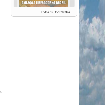
professor da Unisinos e Doutor em Ciências da
Comunicação da USP, Rafael Grohmann, que
coordena uma pesquisa internacional que visa
Todos os Documentos
pressionar as plataformas digitais por melhores
condições de trabalho.
MODAL-LIVE #5 IMPACTOS DA COVID-19 NO
TRABALHO VIÁRIO (15/06/2020)
MODAL-LIVE #5 IMPACTOS DA COVID-19 NO
TRABALHO VIÁRIO (15/06/2020)
MODAL-LIVE #4 A privatização da gestão portuária
e a Pandemia (9/06/2020)
MODAL-LIVE #4 A privatização da gestão portuária
e a Pandemia (9/06/2020)
MODAL-LIVE #3 Impactos da COVID-19 na
aviação (8/06/2020)
MODAL-LIVE #3 Impactos da COVID-19 na
aviação (8/06/2020)
MODAL-LIVE #3 Impactos da COVID-19 na
aviação (8/06/2020)
MODAL-LIVE #3 Impactos da COVID-19 na
aviação (8/06/2020)
eu
MODAL-LIVE #2 Os Impactos da COVID-19 no
Trabalho Metroferroviário (2/06/2020)