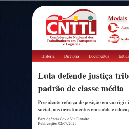
Modais
Aére
Rodov
História
Diretoria
Documentos
Entida
Lula defende justiça tri
padrão de classe média
Presidente reforça disposição em corrigir i
social, nos investimentos em saúde e educa
Por:
Agência Gov e Via Planalto
Publicação:
02/07/2025