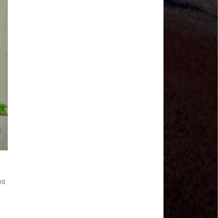
Salvador Arau - Federação Sindical dos
Trabalhadores Urbanos e Rurais de Quintana Roo
Sindicalistas de 50 países debatem os desafios do
futuro do trabalho
Paulinho (CNTTL) fala sobre o trabalho conjunto
com a ITF
CDH - audiência pública sobre desemprego e
Previdência - TV Senado ao vivo - 08/07/2019
#GreveGeral 14 de Junho - Paulinho, Presidente da
CNTTL
#GreveGeral 14 de Junho - Rodrigo Maciel, Pres.
Sind. Aeroviários de Guarulhos
#GreveGeral 14 de Junho - Lidenor Feitosa, Diretor
Sincoverg Guarulhos
#GreveGeral 14 de Junho - Kelly Cristina, convoca
todas as mulheres do transporte
#GreveGeral 14 de Junho - Cleidei Tameirão,
Diretora Rodoviários ABC
#GreveGeral 14 de Junho - Bira, Diretor Rodoviários
os
Bahia
#GreveGeral 14 de Junho - Eduardo Guterra, Vice-
Presidente CNTTL
#GreveGeral 14 de Junho - Alfredo Coletti, Diretor