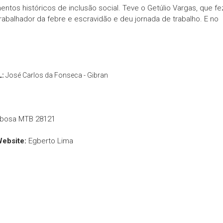
tos históricos de inclusão social. Teve o Getúlio Vargas, que fe
 trabalhador da febre e escravidão e deu jornada de trabalho. E no
L:
José Carlos da Fonseca - Gibran
rbosa MTB 28121
Website:
Egberto Lima