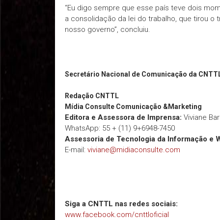
“Eu digo sempre que esse país teve dois momen
a consolidação da lei do trabalho, que tirou o
nosso governo”, concluiu.
Secretário Nacional de Comunicação da CNTT
Redação
CNTTL
Mídia Consulte Comunicação &Marketing
Editora e Assessora de Imprensa:
Viviane Ba
WhatsApp: 55 + (11) 9+6948-7450
Assessoria de Tecnologia da Informação e 
E-mail:
viviane@midiaconsulte.com
Siga a CNTTL nas redes sociais:
www.facebook.com/cnttloficial