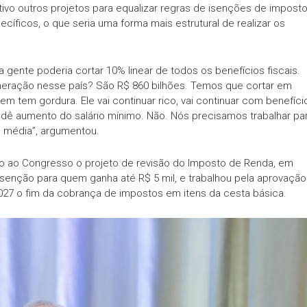
tivo outros projetos para equalizar regras de isenções de impost
íficos, o que seria uma forma mais estrutural de realizar os
a gente poderia cortar 10% linear de todos os benefícios fiscais.
eração nesse país? São R$ 860 bilhões. Temos que cortar em
m tem gordura. Ele vai continuar rico, vai continuar com benefíci
dê aumento do salário mínimo. Não. Nós precisamos trabalhar pa
e média”, argumentou.
ano ao Congresso o projeto de revisão do Imposto de Renda, em
isenção para quem ganha até R$ 5 mil, e trabalhou pela aprovação
 2027 o fim da cobrança de impostos em itens da cesta básica.