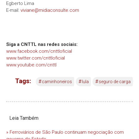
Egberto Lima
E-mail:
viviane@midiaconsulte.com
Siga a CNTTL nas redes sociais:
www.facebook.com/cnttloficial
www.twitter.com/cnttloficial
www.youtube.com/cnttl
Tags:
#
#
#
caminhoneiros
lula
seguro de carga
Leia Também
» Ferroviários de São Paulo continuam negociação com
governo do Estado