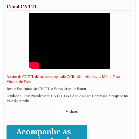
Canal CNTTL
Diretor da CNTTL debate com deputado Zé Trovão melhorias na MP do Piso
Mínimo de Frete
Jovem Pan entrevista CNTTL e Ferroviários de Bauru
Unidade e Luta: Presidente da CNTTL Leva Apoio à Luta Contra o Desrespeito no
Vale do Paraíba
Empresas divulgam fake news para burlar lei do Piso Mínimo de Frete
+ Vídeos
CNTTL e entidades dos caminhoneiros conversam com governo Lula sobre pautas
da categoria
Caminhoneiros prometem paralisação e cobram diálogo com Lula
CNTTL e lideranças de caminhoneiros participam de debate sobre saúde nas
rodovias