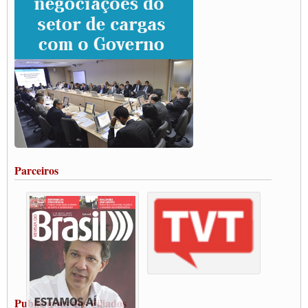
Paulinho e Litti debatem política global para transporte rodoviário de cargas na
SUTCRA no Uruguai
Grande Conquista da Categoria transporte de Cargas e Caminhoneiros Autonomos
ENCONTRO INTERNACIONAL EM APOIO A CLASSE TRABALHADORA
DO BRASIL E A ELEIÇÃO 2022
Carta às Brasileiras e aos Brasileiros em Defesa do Estado Democrático de Direito
Paulinho, presidente da CNTTL, faz balanço do 3º Congresso da CNTTL
Caminhoneiros aprovam greve a partir do 1º de novembro
Rodoviários de Feira Santana fazem Assembleia para avaliar proposta de reajuste
salarial
Portuários de Rio Grande fazem paralisação pela vacina
Parceiros
Vacina Já: Lockdown de 24 horas dos trabalhadores em transportes está mantido,
destaca Paulinho
Condutores de Guarulhos farão greve sanitária nesta terça-feira (20)
Paralisação dos Caminhoneiros na #BR285, entrocamento que liga o Mercosul ao
Rio Grande
Caminhoneiros bloqueiam duas faixas na Castello Branco e fazem protesto
Modal-Live #13 Aumento da Violência Contra Mulher e o Adoecimento da Classe
Trabalhadora em Tempos de Pandemia
MODAL-LIVE#12 POLÍTICAS PÚBLICAS DE TRANSPORTE PARA A
CLASSE TRABALHADORA E ELEIÇÕES NA PANDEMIA
Publicações dos Filiados