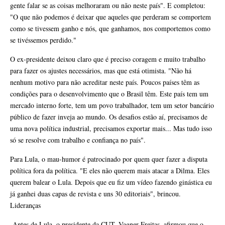
gente falar se as coisas melhoraram ou não neste país". E completou:
"O que não podemos é deixar que aqueles que perderam se comportem
como se tivessem ganho e nós, que ganhamos, nos comportemos como
se tivéssemos perdido."
O ex-presidente deixou claro que é preciso coragem e muito trabalho
para fazer os ajustes necessários, mas que está otimista. "Não há
nenhum motivo para não acreditar neste país. Poucos países têm as
condições para o desenvolvimento que o Brasil têm. Este país tem um
mercado interno forte, tem um povo trabalhador, tem um setor bancário
público de fazer inveja ao mundo. Os desafios estão aí, precisamos de
uma nova política industrial, precisamos exportar mais... Mas tudo isso
só se resolve com trabalho e confiança no país".
Para Lula, o mau-humor é patrocinado por quem quer fazer a disputa
política fora da política. "E eles não querem mais atacar a Dilma. Eles
querem balear o Lula. Depois que eu fiz um vídeo fazendo ginástica eu
já ganhei duas capas de revista e uns 30 editoriais", brincou.
Lideranças
Antes de Lula, o presidente da CUT, Vagner Freitas, afirmou que o