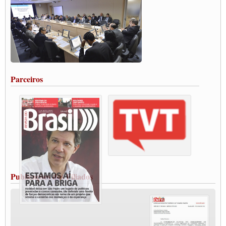
DO BRASIL E A ELEIÇÃO 2022
Carta às Brasileiras e aos Brasileiros em Defesa do Estado Democrático de Direito
Paulinho, presidente da CNTTL, faz balanço do 3º Congresso da CNTTL
Caminhoneiros aprovam greve a partir do 1º de novembro
Rodoviários de Feira Santana fazem Assembleia para avaliar proposta de reajuste
salarial
Portuários de Rio Grande fazem paralisação pela vacina
Parceiros
Vacina Já: Lockdown de 24 horas dos trabalhadores em transportes está mantido,
destaca Paulinho
Condutores de Guarulhos farão greve sanitária nesta terça-feira (20)
Paralisação dos Caminhoneiros na #BR285, entrocamento que liga o Mercosul ao
Rio Grande
Caminhoneiros bloqueiam duas faixas na Castello Branco e fazem protesto
Modal-Live #13 Aumento da Violência Contra Mulher e o Adoecimento da Classe
Trabalhadora em Tempos de Pandemia
MODAL-LIVE#12 POLÍTICAS PÚBLICAS DE TRANSPORTE PARA A
CLASSE TRABALHADORA E ELEIÇÕES NA PANDEMIA
Publicações dos Filiados
MODAL-LIVE#11 POLÍTICAS PÚBLICAS DE TRANSPORTE
JUVENTUDE DO TRANSPORTE: POR QUE DEVEMOS NOS ORGANIZAR?
Fabio Primo testa positivo para Coronavírus, mas está bem de saúde
Modal-Live#9 Quais são os direitos dos trabalhador@s que contraem a Covid-19 na