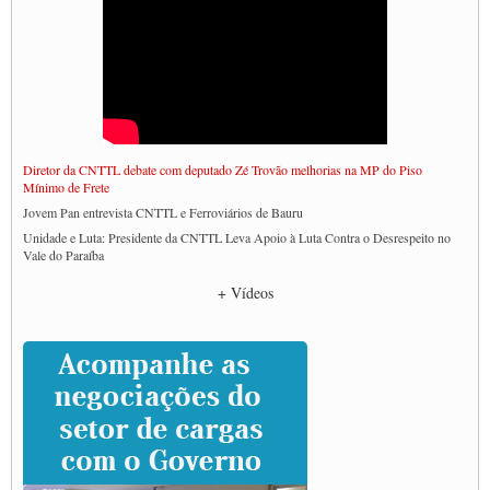
Diretor da CNTTL debate com deputado Zé Trovão melhorias na MP do Piso
Mínimo de Frete
Jovem Pan entrevista CNTTL e Ferroviários de Bauru
Unidade e Luta: Presidente da CNTTL Leva Apoio à Luta Contra o Desrespeito no
Vale do Paraíba
Empresas divulgam fake news para burlar lei do Piso Mínimo de Frete
+ Vídeos
CNTTL e entidades dos caminhoneiros conversam com governo Lula sobre pautas
da categoria
Caminhoneiros prometem paralisação e cobram diálogo com Lula
CNTTL e lideranças de caminhoneiros participam de debate sobre saúde nas
rodovias
Paulinho e Litti debatem política global para transporte rodoviário de cargas na
SUTCRA no Uruguai
Grande Conquista da Categoria transporte de Cargas e Caminhoneiros Autonomos
ENCONTRO INTERNACIONAL EM APOIO A CLASSE TRABALHADORA