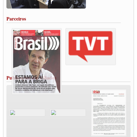
Rodoviários de Feira Santana fazem Assembleia para avaliar proposta de reajuste
salarial
Portuários de Rio Grande fazem paralisação pela vacina
Parceiros
Vacina Já: Lockdown de 24 horas dos trabalhadores em transportes está mantido,
destaca Paulinho
Condutores de Guarulhos farão greve sanitária nesta terça-feira (20)
Paralisação dos Caminhoneiros na #BR285, entrocamento que liga o Mercosul ao
Rio Grande
Caminhoneiros bloqueiam duas faixas na Castello Branco e fazem protesto
Modal-Live #13 Aumento da Violência Contra Mulher e o Adoecimento da Classe
Trabalhadora em Tempos de Pandemia
MODAL-LIVE#12 POLÍTICAS PÚBLICAS DE TRANSPORTE PARA A
CLASSE TRABALHADORA E ELEIÇÕES NA PANDEMIA
Publicações dos Filiados
MODAL-LIVE#11 POLÍTICAS PÚBLICAS DE TRANSPORTE
JUVENTUDE DO TRANSPORTE: POR QUE DEVEMOS NOS ORGANIZAR?
Fabio Primo testa positivo para Coronavírus, mas está bem de saúde
Modal-Live#9 Quais são os direitos dos trabalhador@s que contraem a Covid-19 na
pandemia?
Participe da Campanha Fora Bolsonaro
CNTTL e FECOOTAC apoiam Campanha de testes de COVID-19 para
caminhoneiros
MODAL-LIVE#8 - Lideranças sindicais da CNTTL, CGTB e dos caminhoneiros