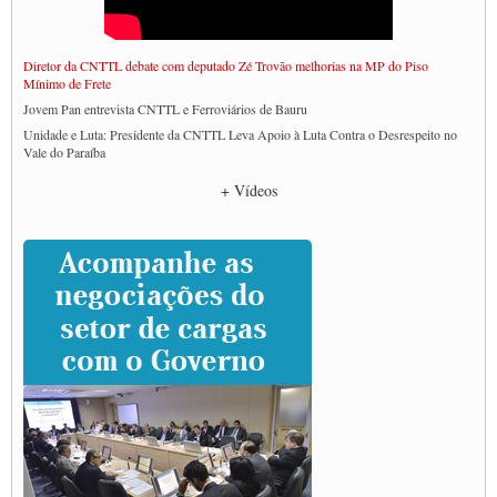
Diretor da CNTTL debate com deputado Zé Trovão melhorias na MP do Piso
Mínimo de Frete
Jovem Pan entrevista CNTTL e Ferroviários de Bauru
Unidade e Luta: Presidente da CNTTL Leva Apoio à Luta Contra o Desrespeito no
Vale do Paraíba
Empresas divulgam fake news para burlar lei do Piso Mínimo de Frete
+ Vídeos
CNTTL e entidades dos caminhoneiros conversam com governo Lula sobre pautas
da categoria
Caminhoneiros prometem paralisação e cobram diálogo com Lula
CNTTL e lideranças de caminhoneiros participam de debate sobre saúde nas
rodovias
Paulinho e Litti debatem política global para transporte rodoviário de cargas na
SUTCRA no Uruguai
Grande Conquista da Categoria transporte de Cargas e Caminhoneiros Autonomos
ENCONTRO INTERNACIONAL EM APOIO A CLASSE TRABALHADORA
DO BRASIL E A ELEIÇÃO 2022
Carta às Brasileiras e aos Brasileiros em Defesa do Estado Democrático de Direito
Paulinho, presidente da CNTTL, faz balanço do 3º Congresso da CNTTL
Caminhoneiros aprovam greve a partir do 1º de novembro