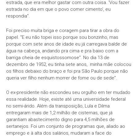
estrada, que era melhor gastar com outra coisa. 'Vou fazer
estrada no dia em que o povo comer cimento', eu
respondia".
Foi preciso muita briga e coragem para tirar a obra do
papel. "E eu não topei isso porque sou bonzinho, mas
porque com sete anos de idade eu já carregava balde de
água na cabeça, andando pra cima e pra baixo com a
barriga cheia de esquistossomose". No dia 13 de
dezembro de 1952, eu tinha sete anos, minha mãe colocou
os filhos debaixo do braço e foi pra São Paulo porque não
queria ver filho nenhum morrer de fome ou de sede".
O ex-presidente não escondeu seu orgulho em ter mudado
essa realidade. Hoje, existe até uma universidade federal
no semi-árido. Além da transposição, Lula e Dilma
entregaram mais de 1,2 milhão de cisternas, que já
garantiam abastecimento digno para 4,5 milhões de
sertanejos. Foi um conjunto de programas que, aliado ao
emprego e à alta dos salários, mudaram a face do