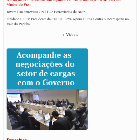
Mínimo de Frete
Jovem Pan entrevista CNTTL e Ferroviários de Bauru
Unidade e Luta: Presidente da CNTTL Leva Apoio à Luta Contra o Desrespeito no
Vale do Paraíba
Empresas divulgam fake news para burlar lei do Piso Mínimo de Frete
+ Vídeos
CNTTL e entidades dos caminhoneiros conversam com governo Lula sobre pautas
da categoria
Caminhoneiros prometem paralisação e cobram diálogo com Lula
CNTTL e lideranças de caminhoneiros participam de debate sobre saúde nas
rodovias
Paulinho e Litti debatem política global para transporte rodoviário de cargas na
SUTCRA no Uruguai
Grande Conquista da Categoria transporte de Cargas e Caminhoneiros Autonomos
ENCONTRO INTERNACIONAL EM APOIO A CLASSE TRABALHADORA
DO BRASIL E A ELEIÇÃO 2022
Carta às Brasileiras e aos Brasileiros em Defesa do Estado Democrático de Direito
Paulinho, presidente da CNTTL, faz balanço do 3º Congresso da CNTTL
Caminhoneiros aprovam greve a partir do 1º de novembro
Rodoviários de Feira Santana fazem Assembleia para avaliar proposta de reajuste
salarial
Portuários de Rio Grande fazem paralisação pela vacina
Parceiros