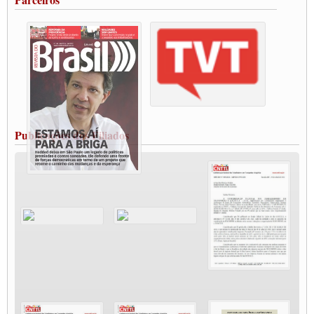
Vacina Já: Lockdown de 24 horas dos trabalhadores em transportes está mantido,
destaca Paulinho
Condutores de Guarulhos farão greve sanitária nesta terça-feira (20)
Paralisação dos Caminhoneiros na #BR285, entrocamento que liga o Mercosul ao
Rio Grande
Caminhoneiros bloqueiam duas faixas na Castello Branco e fazem protesto
Modal-Live #13 Aumento da Violência Contra Mulher e o Adoecimento da Classe
Trabalhadora em Tempos de Pandemia
MODAL-LIVE#12 POLÍTICAS PÚBLICAS DE TRANSPORTE PARA A
CLASSE TRABALHADORA E ELEIÇÕES NA PANDEMIA
Publicações dos Filiados
MODAL-LIVE#11 POLÍTICAS PÚBLICAS DE TRANSPORTE
JUVENTUDE DO TRANSPORTE: POR QUE DEVEMOS NOS ORGANIZAR?
Fabio Primo testa positivo para Coronavírus, mas está bem de saúde
Modal-Live#9 Quais são os direitos dos trabalhador@s que contraem a Covid-19 na
pandemia?
Participe da Campanha Fora Bolsonaro
CNTTL e FECOOTAC apoiam Campanha de testes de COVID-19 para
caminhoneiros
MODAL-LIVE#8 - Lideranças sindicais da CNTTL, CGTB e dos caminhoneiros
autônomos e celetistas irão abordar as lutas dos caminhoneiros e os impactos da
pandemia no setor de cargas e nos direitos.
O PAPEL DA ITF E FUTAC NAS LUTAS, EMPREGO, DIREITOS EM