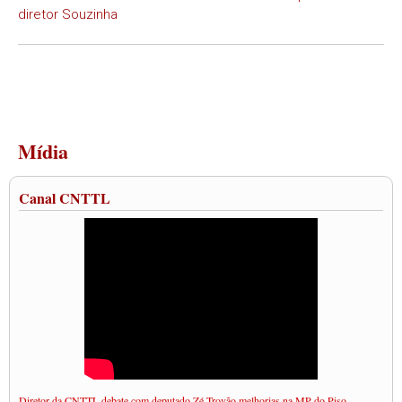
diretor Souzinha
Mídia
Canal CNTTL
Diretor da CNTTL debate com deputado Zé Trovão melhorias na MP do Piso