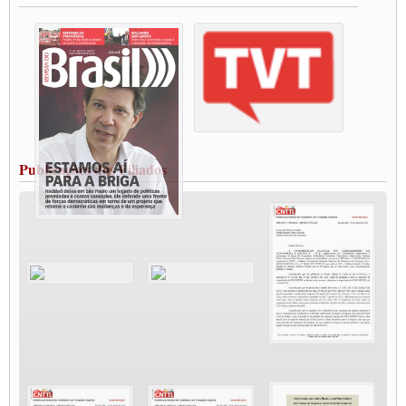
Vacina Já: Lockdown de 24 horas dos trabalhadores em transportes está mantido,
destaca Paulinho
Condutores de Guarulhos farão greve sanitária nesta terça-feira (20)
Paralisação dos Caminhoneiros na #BR285, entrocamento que liga o Mercosul ao
Rio Grande
Caminhoneiros bloqueiam duas faixas na Castello Branco e fazem protesto
Modal-Live #13 Aumento da Violência Contra Mulher e o Adoecimento da Classe
Trabalhadora em Tempos de Pandemia
MODAL-LIVE#12 POLÍTICAS PÚBLICAS DE TRANSPORTE PARA A
CLASSE TRABALHADORA E ELEIÇÕES NA PANDEMIA
Publicações dos Filiados
MODAL-LIVE#11 POLÍTICAS PÚBLICAS DE TRANSPORTE
JUVENTUDE DO TRANSPORTE: POR QUE DEVEMOS NOS ORGANIZAR?
Fabio Primo testa positivo para Coronavírus, mas está bem de saúde
Modal-Live#9 Quais são os direitos dos trabalhador@s que contraem a Covid-19 na
pandemia?
Participe da Campanha Fora Bolsonaro
CNTTL e FECOOTAC apoiam Campanha de testes de COVID-19 para
caminhoneiros
MODAL-LIVE#8 - Lideranças sindicais da CNTTL, CGTB e dos caminhoneiros
autônomos e celetistas irão abordar as lutas dos caminhoneiros e os impactos da
pandemia no setor de cargas e nos direitos.
O PAPEL DA ITF E FUTAC NAS LUTAS, EMPREGO, DIREITOS EM
ESCALA GLOBAL E DA DEFESA DA VIDA