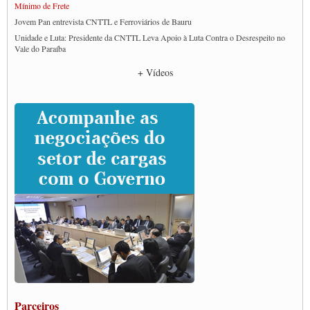
Mínimo de Frete
Jovem Pan entrevista CNTTL e Ferroviários de Bauru
Unidade e Luta: Presidente da CNTTL Leva Apoio à Luta Contra o Desrespeito no
Vale do Paraíba
Empresas divulgam fake news para burlar lei do Piso Mínimo de Frete
+ Vídeos
CNTTL e entidades dos caminhoneiros conversam com governo Lula sobre pautas
da categoria
Caminhoneiros prometem paralisação e cobram diálogo com Lula
CNTTL e lideranças de caminhoneiros participam de debate sobre saúde nas
rodovias
Paulinho e Litti debatem política global para transporte rodoviário de cargas na
SUTCRA no Uruguai
Grande Conquista da Categoria transporte de Cargas e Caminhoneiros Autonomos
ENCONTRO INTERNACIONAL EM APOIO A CLASSE TRABALHADORA
DO BRASIL E A ELEIÇÃO 2022
Carta às Brasileiras e aos Brasileiros em Defesa do Estado Democrático de Direito
Paulinho, presidente da CNTTL, faz balanço do 3º Congresso da CNTTL
Caminhoneiros aprovam greve a partir do 1º de novembro
Rodoviários de Feira Santana fazem Assembleia para avaliar proposta de reajuste
salarial
Portuários de Rio Grande fazem paralisação pela vacina
Parceiros