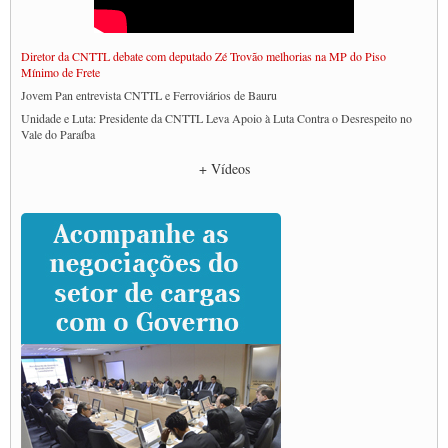
Diretor da CNTTL debate com deputado Zé Trovão melhorias na MP do Piso
Mínimo de Frete
Jovem Pan entrevista CNTTL e Ferroviários de Bauru
Unidade e Luta: Presidente da CNTTL Leva Apoio à Luta Contra o Desrespeito no
Vale do Paraíba
Empresas divulgam fake news para burlar lei do Piso Mínimo de Frete
+ Vídeos
CNTTL e entidades dos caminhoneiros conversam com governo Lula sobre pautas
da categoria
Caminhoneiros prometem paralisação e cobram diálogo com Lula
CNTTL e lideranças de caminhoneiros participam de debate sobre saúde nas
rodovias
Paulinho e Litti debatem política global para transporte rodoviário de cargas na
SUTCRA no Uruguai
Grande Conquista da Categoria transporte de Cargas e Caminhoneiros Autonomos
ENCONTRO INTERNACIONAL EM APOIO A CLASSE TRABALHADORA
DO BRASIL E A ELEIÇÃO 2022
Carta às Brasileiras e aos Brasileiros em Defesa do Estado Democrático de Direito
Paulinho, presidente da CNTTL, faz balanço do 3º Congresso da CNTTL
Caminhoneiros aprovam greve a partir do 1º de novembro