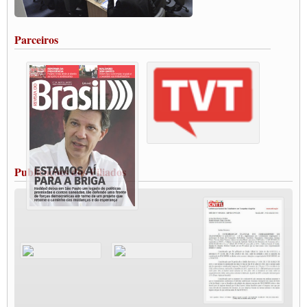
Rodoviários de Feira Santana fazem Assembleia para avaliar proposta de reajuste
salarial
Portuários de Rio Grande fazem paralisação pela vacina
Parceiros
Vacina Já: Lockdown de 24 horas dos trabalhadores em transportes está mantido,
destaca Paulinho
Condutores de Guarulhos farão greve sanitária nesta terça-feira (20)
Paralisação dos Caminhoneiros na #BR285, entrocamento que liga o Mercosul ao
Rio Grande
Caminhoneiros bloqueiam duas faixas na Castello Branco e fazem protesto
Modal-Live #13 Aumento da Violência Contra Mulher e o Adoecimento da Classe
Trabalhadora em Tempos de Pandemia
MODAL-LIVE#12 POLÍTICAS PÚBLICAS DE TRANSPORTE PARA A
CLASSE TRABALHADORA E ELEIÇÕES NA PANDEMIA
Publicações dos Filiados
MODAL-LIVE#11 POLÍTICAS PÚBLICAS DE TRANSPORTE
JUVENTUDE DO TRANSPORTE: POR QUE DEVEMOS NOS ORGANIZAR?
Fabio Primo testa positivo para Coronavírus, mas está bem de saúde
Modal-Live#9 Quais são os direitos dos trabalhador@s que contraem a Covid-19 na
pandemia?
Participe da Campanha Fora Bolsonaro
CNTTL e FECOOTAC apoiam Campanha de testes de COVID-19 para
caminhoneiros
MODAL-LIVE#8 - Lideranças sindicais da CNTTL, CGTB e dos caminhoneiros