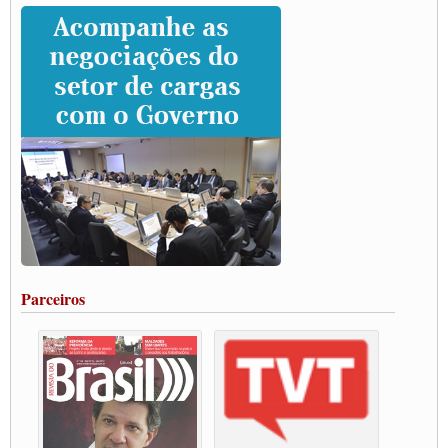
Caminhoneiros prometem paralisação e cobram diálogo com Lula
CNTTL e lideranças de caminhoneiros participam de debate sobre saúde nas
rodovias
Paulinho e Litti debatem política global para transporte rodoviário de cargas na
SUTCRA no Uruguai
Grande Conquista da Categoria transporte de Cargas e Caminhoneiros Autonomos
ENCONTRO INTERNACIONAL EM APOIO A CLASSE TRABALHADORA
DO BRASIL E A ELEIÇÃO 2022
Carta às Brasileiras e aos Brasileiros em Defesa do Estado Democrático de Direito
Paulinho, presidente da CNTTL, faz balanço do 3º Congresso da CNTTL
Caminhoneiros aprovam greve a partir do 1º de novembro
Rodoviários de Feira Santana fazem Assembleia para avaliar proposta de reajuste
salarial
Portuários de Rio Grande fazem paralisação pela vacina
Parceiros
Vacina Já: Lockdown de 24 horas dos trabalhadores em transportes está mantido,
destaca Paulinho
Condutores de Guarulhos farão greve sanitária nesta terça-feira (20)
Paralisação dos Caminhoneiros na #BR285, entrocamento que liga o Mercosul ao
Rio Grande
Caminhoneiros bloqueiam duas faixas na Castello Branco e fazem protesto
Modal-Live #13 Aumento da Violência Contra Mulher e o Adoecimento da Classe
Trabalhadora em Tempos de Pandemia