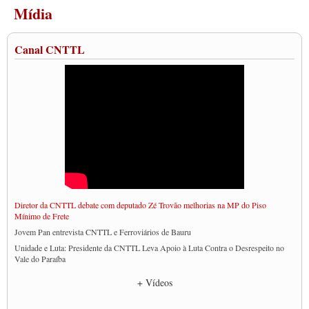
Mídia
Canal CNTTL
Diretor da CNTTL debate com deputado Zé Trovão melhorias na MP do Piso
Mínimo de Frete
Jovem Pan entrevista CNTTL e Ferroviários de Bauru
Unidade e Luta: Presidente da CNTTL Leva Apoio à Luta Contra o Desrespeito no
Vale do Paraíba
Empresas divulgam fake news para burlar lei do Piso Mínimo de Frete
+ Vídeos
CNTTL e entidades dos caminhoneiros conversam com governo Lula sobre pautas
da categoria