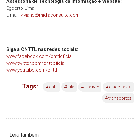
Assessoria de Tecnologia da Informação e Website:
Egberto Lima
E-mail:
viviane@midiaconsulte.com
Siga a CNTTL nas redes sociais:
www.facebook.com/cnttloficial
www.twitter.com/cnttloficial
www.youtube.com/cnttl
Tags:
#
#
#
#
cnttl
lula
lulalivre
diadobasta
#
transportes
Leia Também