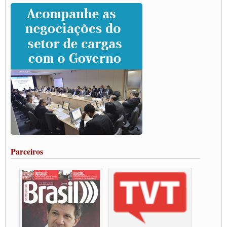
Caminhoneiros prometem paralisação e cobram diálogo com Lula
CNTTL e lideranças de caminhoneiros participam de debate sobre saúde nas
rodovias
Paulinho e Litti debatem política global para transporte rodoviário de cargas na
SUTCRA no Uruguai
Grande Conquista da Categoria transporte de Cargas e Caminhoneiros Autonomos
ENCONTRO INTERNACIONAL EM APOIO A CLASSE TRABALHADORA
DO BRASIL E A ELEIÇÃO 2022
Carta às Brasileiras e aos Brasileiros em Defesa do Estado Democrático de Direito
Paulinho, presidente da CNTTL, faz balanço do 3º Congresso da CNTTL
Caminhoneiros aprovam greve a partir do 1º de novembro
Rodoviários de Feira Santana fazem Assembleia para avaliar proposta de reajuste
salarial
Portuários de Rio Grande fazem paralisação pela vacina
Parceiros
Vacina Já: Lockdown de 24 horas dos trabalhadores em transportes está mantido,
destaca Paulinho
Condutores de Guarulhos farão greve sanitária nesta terça-feira (20)
Paralisação dos Caminhoneiros na #BR285, entrocamento que liga o Mercosul ao
Rio Grande
Caminhoneiros bloqueiam duas faixas na Castello Branco e fazem protesto
Modal-Live #13 Aumento da Violência Contra Mulher e o Adoecimento da Classe
Trabalhadora em Tempos de Pandemia