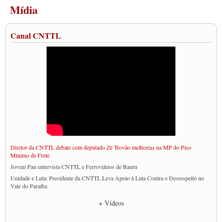
Mídia
Canal CNTTL
Diretor da CNTTL debate com deputado Zé Trovão melhorias na MP do Piso
Mínimo de Frete
Jovem Pan entrevista CNTTL e Ferroviários de Bauru
Unidade e Luta: Presidente da CNTTL Leva Apoio à Luta Contra o Desrespeito no
Vale do Paraíba
Empresas divulgam fake news para burlar lei do Piso Mínimo de Frete
+ Vídeos
CNTTL e entidades dos caminhoneiros conversam com governo Lula sobre pautas
da categoria