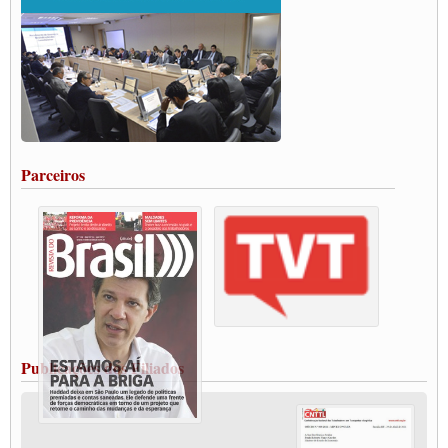
ENCONTRO INTERNACIONAL EM APOIO A CLASSE TRABALHADORA
DO BRASIL E A ELEIÇÃO 2022
Carta às Brasileiras e aos Brasileiros em Defesa do Estado Democrático de Direito
Paulinho, presidente da CNTTL, faz balanço do 3º Congresso da CNTTL
Caminhoneiros aprovam greve a partir do 1º de novembro
Rodoviários de Feira Santana fazem Assembleia para avaliar proposta de reajuste
salarial
Portuários de Rio Grande fazem paralisação pela vacina
Parceiros
Vacina Já: Lockdown de 24 horas dos trabalhadores em transportes está mantido,
destaca Paulinho
Condutores de Guarulhos farão greve sanitária nesta terça-feira (20)
Paralisação dos Caminhoneiros na #BR285, entrocamento que liga o Mercosul ao
Rio Grande
Caminhoneiros bloqueiam duas faixas na Castello Branco e fazem protesto
Modal-Live #13 Aumento da Violência Contra Mulher e o Adoecimento da Classe
Trabalhadora em Tempos de Pandemia
MODAL-LIVE#12 POLÍTICAS PÚBLICAS DE TRANSPORTE PARA A
CLASSE TRABALHADORA E ELEIÇÕES NA PANDEMIA
Publicações dos Filiados
MODAL-LIVE#11 POLÍTICAS PÚBLICAS DE TRANSPORTE
JUVENTUDE DO TRANSPORTE: POR QUE DEVEMOS NOS ORGANIZAR?
Fabio Primo testa positivo para Coronavírus, mas está bem de saúde