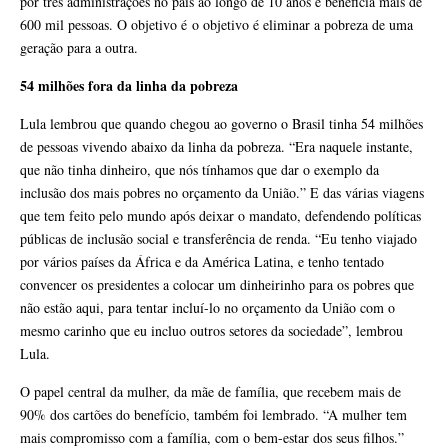
por três administrações no país ao longo de 10 anos e beneficia mais de
600 mil pessoas. O objetivo é o objetivo é eliminar a pobreza de uma
geração para a outra.
54 milhões fora da linha da pobreza
Lula lembrou que quando chegou ao governo o Brasil tinha 54 milhões
de pessoas vivendo abaixo da linha da pobreza. “Era naquele instante,
que não tinha dinheiro, que nós tínhamos que dar o exemplo da
inclusão dos mais pobres no orçamento da União.” E das várias viagens
que tem feito pelo mundo após deixar o mandato, defendendo políticas
públicas de inclusão social e transferência de renda. “Eu tenho viajado
por vários países da África e da América Latina, e tenho tentado
convencer os presidentes a colocar um dinheirinho para os pobres que
não estão aqui, para tentar incluí-lo no orçamento da União com o
mesmo carinho que eu incluo outros setores da sociedade”, lembrou
Lula.
O papel central da mulher, da mãe de família, que recebem mais de
90% dos cartões do benefício, também foi lembrado. “A mulher tem
mais compromisso com a família, com o bem-estar dos seus filhos.”