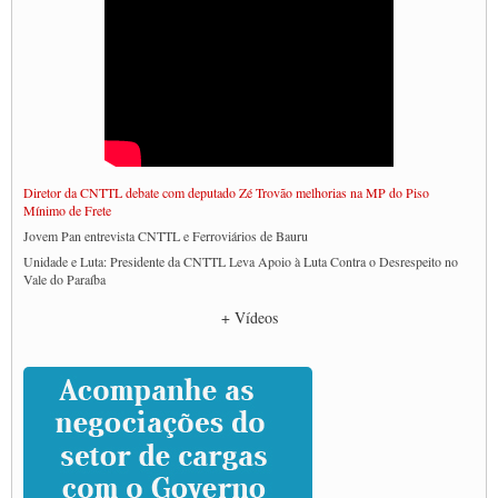
Diretor da CNTTL debate com deputado Zé Trovão melhorias na MP do Piso
Mínimo de Frete
Jovem Pan entrevista CNTTL e Ferroviários de Bauru
Unidade e Luta: Presidente da CNTTL Leva Apoio à Luta Contra o Desrespeito no
Vale do Paraíba
Empresas divulgam fake news para burlar lei do Piso Mínimo de Frete
+ Vídeos
CNTTL e entidades dos caminhoneiros conversam com governo Lula sobre pautas
da categoria
Caminhoneiros prometem paralisação e cobram diálogo com Lula
CNTTL e lideranças de caminhoneiros participam de debate sobre saúde nas
rodovias
Paulinho e Litti debatem política global para transporte rodoviário de cargas na
SUTCRA no Uruguai
Grande Conquista da Categoria transporte de Cargas e Caminhoneiros Autonomos