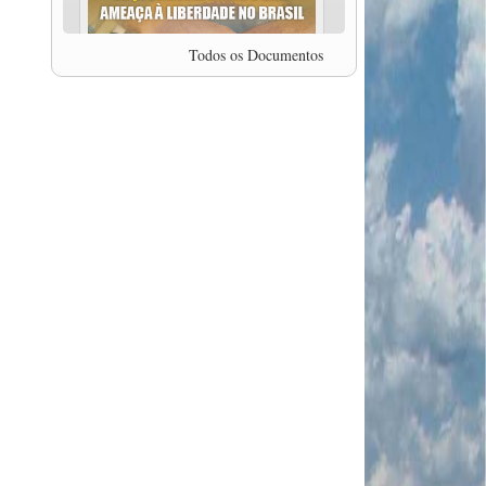
professor da Unisinos e Doutor em Ciências da
Comunicação da USP, Rafael Grohmann, que
coordena uma pesquisa internacional que visa
Todos os Documentos
pressionar as plataformas digitais por melhores
condições de trabalho.
MODAL-LIVE #5 IMPACTOS DA COVID-19 NO
TRABALHO VIÁRIO (15/06/2020)
MODAL-LIVE #5 IMPACTOS DA COVID-19 NO
TRABALHO VIÁRIO (15/06/2020)
MODAL-LIVE #4 A privatização da gestão portuária
e a Pandemia (9/06/2020)
MODAL-LIVE #4 A privatização da gestão portuária
e a Pandemia (9/06/2020)
MODAL-LIVE #3 Impactos da COVID-19 na
aviação (8/06/2020)
MODAL-LIVE #3 Impactos da COVID-19 na
aviação (8/06/2020)
MODAL-LIVE #3 Impactos da COVID-19 na
aviação (8/06/2020)
MODAL-LIVE #3 Impactos da COVID-19 na
aviação (8/06/2020)
MODAL-LIVE #2 Os Impactos da COVID-19 no
Trabalho Metroferroviário (2/06/2020)