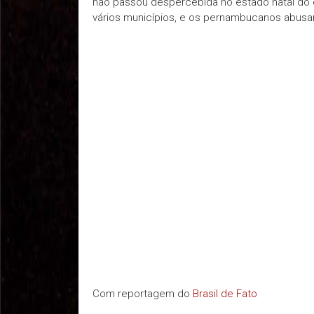
não passou despercebida no estado natal do 
vários municípios, e os pernambucanos abusa
Com reportagem do
Brasil de Fato