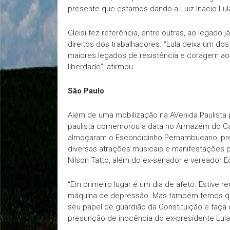
presente que estamos dando a Luiz Inácio Lula 
Gleisi fez referência, entre outras, ao legado 
direitos dos trabalhadores. “Lula deixa um do
maiores legados de resistência e coragem ao 
liberdade”, afirmou.
São Paulo
Além de uma mobilização na AVenida Paulista pa
paulista comemorou a data no Armazém do Cam
almoçaram o Escondidinho Pernambucano, prep
diversas atrações musicais e manifestações po
Nilson Tatto, além do ex-senador e vereador E
“Em primeiro lugar é um dia de afeto. Estive
máquina de depressão. Mas também temos q
seu papel de guardião da Constituição e faça 
presunção de inocência do ex-presidente Lula”