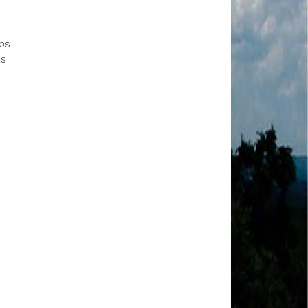
MODAL-LIVE #1 Data-base da categoria rodoviária
e a pandemia de COVID-19 (1/06/2020)
Paulinho, presidente da CNTTL, fala sobre a Greve
dos Caminhoneiros anunciada para o dia 16/12/2019
los
Paulinho - Presidente da CNTTL
as
Damaso Dias - RUTA 100 - México
Edel Maria Briones - FENOPADER - Equador
Ricardo Maldonado - Presidente da FUTAC
José Augustin Penilla - Oraganização de Táxi da
Cidade do México
Fermín Umpierres - SNTP - Cuba
Miguel Quezada - ERCO - Equador
Javier Navarro - AST - Espanha
Luis Fernadez - Presidente da Associação dos
Taxistas de Buenos Aires
Randolpah Parra - SITRAMECA - Venezuela
Marisol Fuentes - SNTCIE - Cuba
Milton Ayala Castro - FENOPADER - Equador
Carlos Tinizhañay - ERCO - Equador
Daniel Pallares - CNTP - Panamá
Boris Guerrero - CONUTT - Chile