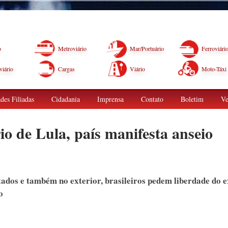
o
Metroviário
Mar/Portuário
Ferroviári
iário
Cargas
Viário
Moto-Táxi
des Filiadas
Cidadania
Imprensa
Contato
Boletim
Ve
o de Lula, país manifesta anseio
tados e também no exterior, brasileiros pedem liberdade do e
o