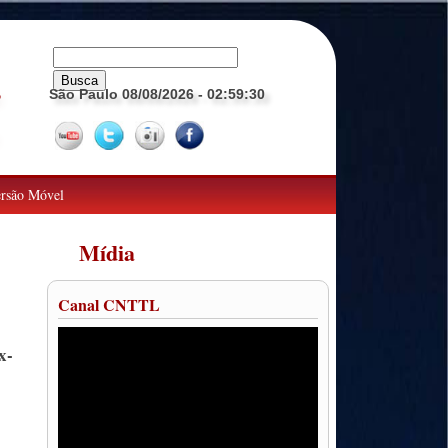
São Paulo 08/08/2026
- 02:59:31
o
rsão Móvel
Mídia
Canal CNTTL
x-