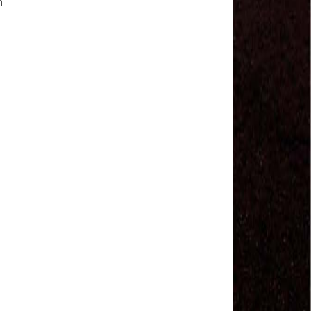
m
Sindviários SP
#GreveGeral 14 de Junho - Euvaldo Alves, Pres.
Sind. Transp Intermunicipal Bahia
#GreveGeral 14 de Junho - Ronaldo, Diretor
Rodoviários JSC
#GreveGeral 14 de Junho - Manoel Machado, Pres.
Sind. Fretamento Bahia
#GreveGeral 14 de Junho - Sérgio Dias, Presidente
da FENTAC
#GreveGeral 14 de Junho - Souzinha, Secretário de
Finanças da CNTTL
#GreveGeral 14 de Junho - Junior Rodoviário, Pres.
Sind. Rodoviários de Natal
#GreveGeral 14 de Junho - Kelly Cristina, Tesouraria
dos Rodoviários de Sorocaba
#GreveGeral 14 de Junho - Hélio Ferreira, Secretário
Geral da CNTTL
#GreveGeral 14 de Junho - Fábio Primo, Pres. Sind.
Rodoviários Bahia
Motoristas e Cobradores de Guarulhos e Arujá
aprovam greve no dia 10 de maio
1º de Maio - Dia de Luta Contra o Fim da
Aposentadoria – Direto do Anhangabaú / SP