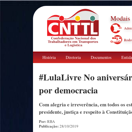
Modais
Aére
Rodov
História
Diretoria
Documentos
Entida
#LulaLivre No aniversári
por democracia
Com alegria e irreverência, em todos os es
presidente, justiça e respeito à Constituiçã
Por:
RBA
Publicação:
28/10/2019