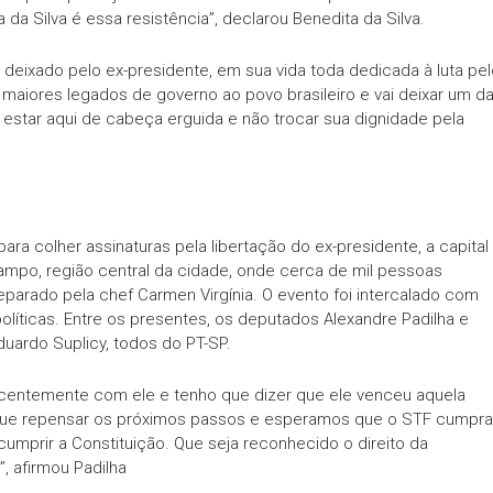
da Silva é essa resistência”, declarou Benedita da Silva.
já deixado pelo ex-presidente, em sua vida toda dedicada à luta pe
s maiores legados de governo ao povo brasileiro e vai deixar um d
estar aqui de cabeça erguida e não trocar sua dignidade pela
ra colher assinaturas pela libertação do ex-presidente, a capital
po, região central da cidade, onde cerca de mil pessoas
arado pela chef Carmen Virgínia. O evento foi intercalado com
líticas. Entre os presentes, os deputados Alexandre Padilha e
duardo Suplicy, todos do PT-SP.
 recentemente com ele e tenho que dizer que ele venceu aquela
ue repensar os próximos passos e esperamos que o STF cumpra
cumprir a Constituição. Que seja reconhecido o direito da
, afirmou Padilha