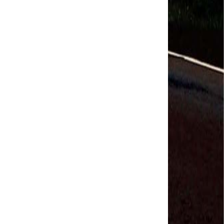
Salvador Arau - Federação Sindical dos
Trabalhadores Urbanos e Rurais de Quintana Roo
Sindicalistas de 50 países debatem os desafios do
futuro do trabalho
Paulinho (CNTTL) fala sobre o trabalho conjunto
com a ITF
CDH - audiência pública sobre desemprego e
Previdência - TV Senado ao vivo - 08/07/2019
#GreveGeral 14 de Junho - Paulinho, Presidente da
CNTTL
#GreveGeral 14 de Junho - Rodrigo Maciel, Pres.
Sind. Aeroviários de Guarulhos
#GreveGeral 14 de Junho - Lidenor Feitosa, Diretor
Sincoverg Guarulhos
#GreveGeral 14 de Junho - Kelly Cristina, convoca
todas as mulheres do transporte
#GreveGeral 14 de Junho - Cleidei Tameirão,
Diretora Rodoviários ABC
#GreveGeral 14 de Junho - Bira, Diretor Rodoviários
Bahia
#GreveGeral 14 de Junho - Eduardo Guterra, Vice-
Presidente CNTTL
#GreveGeral 14 de Junho - Alfredo Coletti, Diretor