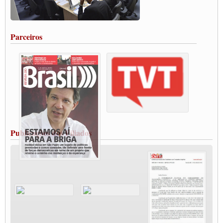
Rodoviários de Feira Santana fazem Assembleia para avaliar proposta de reajuste
salarial
Portuários de Rio Grande fazem paralisação pela vacina
Parceiros
Vacina Já: Lockdown de 24 horas dos trabalhadores em transportes está mantido,
destaca Paulinho
Condutores de Guarulhos farão greve sanitária nesta terça-feira (20)
Paralisação dos Caminhoneiros na #BR285, entrocamento que liga o Mercosul ao
Rio Grande
Caminhoneiros bloqueiam duas faixas na Castello Branco e fazem protesto
Modal-Live #13 Aumento da Violência Contra Mulher e o Adoecimento da Classe
Trabalhadora em Tempos de Pandemia
MODAL-LIVE#12 POLÍTICAS PÚBLICAS DE TRANSPORTE PARA A
CLASSE TRABALHADORA E ELEIÇÕES NA PANDEMIA
Publicações dos Filiados
MODAL-LIVE#11 POLÍTICAS PÚBLICAS DE TRANSPORTE
JUVENTUDE DO TRANSPORTE: POR QUE DEVEMOS NOS ORGANIZAR?
Fabio Primo testa positivo para Coronavírus, mas está bem de saúde
Modal-Live#9 Quais são os direitos dos trabalhador@s que contraem a Covid-19 na
pandemia?
Participe da Campanha Fora Bolsonaro
CNTTL e FECOOTAC apoiam Campanha de testes de COVID-19 para
caminhoneiros