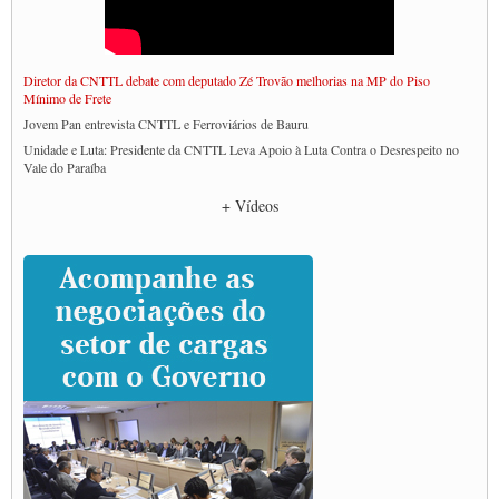
Diretor da CNTTL debate com deputado Zé Trovão melhorias na MP do Piso
Mínimo de Frete
Jovem Pan entrevista CNTTL e Ferroviários de Bauru
Unidade e Luta: Presidente da CNTTL Leva Apoio à Luta Contra o Desrespeito no
Vale do Paraíba
Empresas divulgam fake news para burlar lei do Piso Mínimo de Frete
+ Vídeos
CNTTL e entidades dos caminhoneiros conversam com governo Lula sobre pautas
da categoria
Caminhoneiros prometem paralisação e cobram diálogo com Lula
CNTTL e lideranças de caminhoneiros participam de debate sobre saúde nas
rodovias
Paulinho e Litti debatem política global para transporte rodoviário de cargas na
SUTCRA no Uruguai
Grande Conquista da Categoria transporte de Cargas e Caminhoneiros Autonomos
ENCONTRO INTERNACIONAL EM APOIO A CLASSE TRABALHADORA
DO BRASIL E A ELEIÇÃO 2022
Carta às Brasileiras e aos Brasileiros em Defesa do Estado Democrático de Direito
Paulinho, presidente da CNTTL, faz balanço do 3º Congresso da CNTTL
Caminhoneiros aprovam greve a partir do 1º de novembro