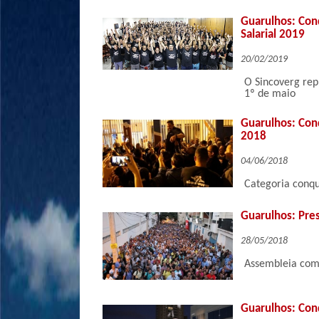
Guarulhos: Con
Salarial 2019
20/02/2019
O Sincoverg rep
1º de maio
Guarulhos: Con
2018
04/06/2018
Categoria conqu
Guarulhos: Pres
28/05/2018
Assembleia com 
Guarulhos: Con