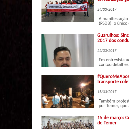
24/03/2017
A manifestação 
(PSDB), o único 
Guarulhos: Sin
2017 dos condu
22/03/2017
Em entrevista a
contou detalhes
#QueroMeAposen
transporte cole
15/03/2017
Também protesta
por Temer, que 
15 de março: C
de Temer