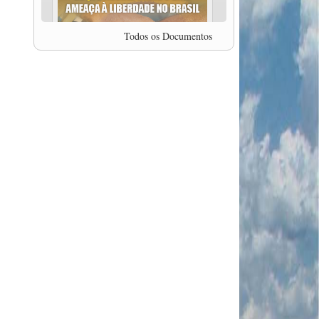
professor da Unisinos e Doutor em Ciências da
Comunicação da USP, Rafael Grohmann, que
coordena uma pesquisa internacional que visa
Todos os Documentos
pressionar as plataformas digitais por melhores
condições de trabalho.
MODAL-LIVE #5 IMPACTOS DA COVID-19 NO
TRABALHO VIÁRIO (15/06/2020)
MODAL-LIVE #5 IMPACTOS DA COVID-19 NO
TRABALHO VIÁRIO (15/06/2020)
MODAL-LIVE #4 A privatização da gestão portuária
e a Pandemia (9/06/2020)
MODAL-LIVE #4 A privatização da gestão portuária
e a Pandemia (9/06/2020)
MODAL-LIVE #3 Impactos da COVID-19 na
aviação (8/06/2020)
MODAL-LIVE #3 Impactos da COVID-19 na
aviação (8/06/2020)
MODAL-LIVE #3 Impactos da COVID-19 na
aviação (8/06/2020)
MODAL-LIVE #3 Impactos da COVID-19 na
aviação (8/06/2020)
MODAL-LIVE #2 Os Impactos da COVID-19 no
Trabalho Metroferroviário (2/06/2020)