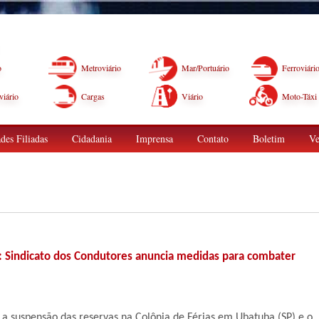
o
Metroviário
Mar/Portuário
Ferroviári
iário
Cargas
Viário
Moto-Táxi
des Filiadas
Cidadania
Imprensa
Contato
Boletim
Ve
a: Sindicato dos Condutores anuncia medidas para combater
o a suspensão das reservas na Colônia de Férias em Ubatuba (SP) e o