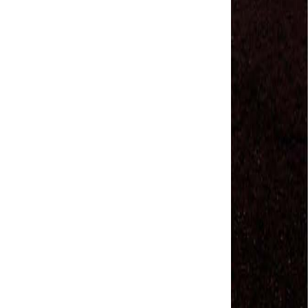
Sindviários SP
#GreveGeral 14 de Junho - Euvaldo Alves, Pres.
Sind. Transp Intermunicipal Bahia
#GreveGeral 14 de Junho - Ronaldo, Diretor
Rodoviários JSC
#GreveGeral 14 de Junho - Manoel Machado, Pres.
Sind. Fretamento Bahia
#GreveGeral 14 de Junho - Sérgio Dias, Presidente
da FENTAC
#GreveGeral 14 de Junho - Souzinha, Secretário de
Finanças da CNTTL
#GreveGeral 14 de Junho - Junior Rodoviário, Pres.
Sind. Rodoviários de Natal
#GreveGeral 14 de Junho - Kelly Cristina, Tesouraria
dos Rodoviários de Sorocaba
#GreveGeral 14 de Junho - Hélio Ferreira, Secretário
Geral da CNTTL
#GreveGeral 14 de Junho - Fábio Primo, Pres. Sind.
Rodoviários Bahia
Motoristas e Cobradores de Guarulhos e Arujá
aprovam greve no dia 10 de maio
1º de Maio - Dia de Luta Contra o Fim da
Aposentadoria – Direto do Anhangabaú / SP