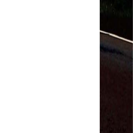
Salvador Arau - Federação Sindical dos
Trabalhadores Urbanos e Rurais de Quintana Roo
Sindicalistas de 50 países debatem os desafios do
futuro do trabalho
Paulinho (CNTTL) fala sobre o trabalho conjunto
com a ITF
CDH - audiência pública sobre desemprego e
Previdência - TV Senado ao vivo - 08/07/2019
#GreveGeral 14 de Junho - Paulinho, Presidente da
CNTTL
#GreveGeral 14 de Junho - Rodrigo Maciel, Pres.
Sind. Aeroviários de Guarulhos
#GreveGeral 14 de Junho - Lidenor Feitosa, Diretor
Sincoverg Guarulhos
#GreveGeral 14 de Junho - Kelly Cristina, convoca
todas as mulheres do transporte
#GreveGeral 14 de Junho - Cleidei Tameirão,
Diretora Rodoviários ABC
#GreveGeral 14 de Junho - Bira, Diretor Rodoviários
Bahia
#GreveGeral 14 de Junho - Eduardo Guterra, Vice-
Presidente CNTTL
#GreveGeral 14 de Junho - Alfredo Coletti, Diretor