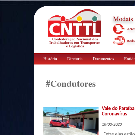
Modais
Aére
Rodov
História
Diretoria
Documentos
Entida
#
Condutores
Vale do Paraíb
Coronavírus
18/03/2020
Entre elas estã