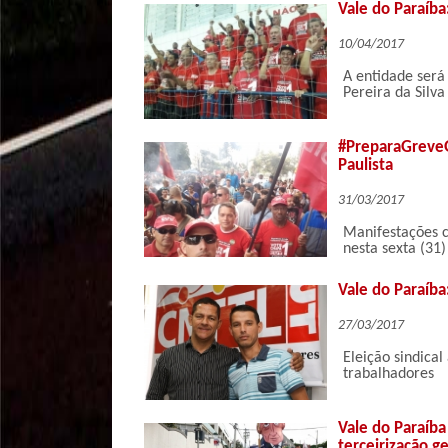
Vale do Paraíba
10/04/2017
A entidade será
Pereira da Silva
#PreparaGreveG
Paulista
31/03/2017
Manifestações c
nesta sexta (31)
Vale do Paraíb
27/03/2017
Eleição sindical
trabalhadores
Vale do Paraíba
terceirização ge