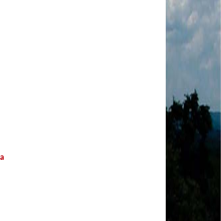
MODAL-LIVE #1 Data-base da categoria rodoviária
e a pandemia de COVID-19 (1/06/2020)
Paulinho, presidente da CNTTL, fala sobre a Greve
dos Caminhoneiros anunciada para o dia 16/12/2019
Paulinho - Presidente da CNTTL
Damaso Dias - RUTA 100 - México
Edel Maria Briones - FENOPADER - Equador
Ricardo Maldonado - Presidente da FUTAC
José Augustin Penilla - Oraganização de Táxi da
Cidade do México
Fermín Umpierres - SNTP - Cuba
Miguel Quezada - ERCO - Equador
Javier Navarro - AST - Espanha
Luis Fernadez - Presidente da Associação dos
Taxistas de Buenos Aires
ta
Randolpah Parra - SITRAMECA - Venezuela
Marisol Fuentes - SNTCIE - Cuba
Milton Ayala Castro - FENOPADER - Equador
Carlos Tinizhañay - ERCO - Equador
Daniel Pallares - CNTP - Panamá
Boris Guerrero - CONUTT - Chile