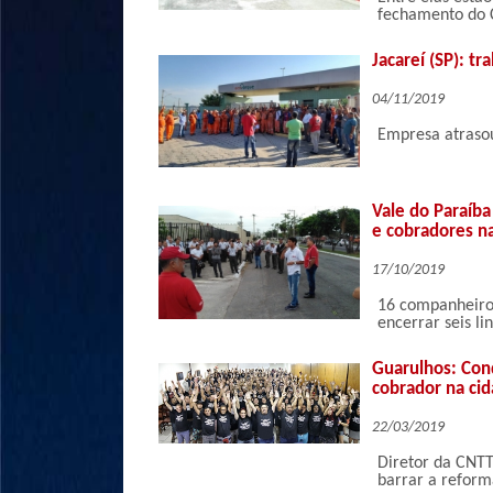
fechamento do 
Jacareí (SP): t
04/11/2019
Empresa atraso
Vale do Paraíba
e cobradores n
17/10/2019
16 companheiro
encerrar seis l
Guarulhos: Con
cobrador na ci
22/03/2019
Diretor da CNTT
barrar a reform