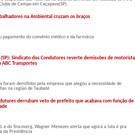
Clube de Campo em Caçapava(SP).
rabalhadores na Ambiental cruzam os braços
u pagamento do convênio médico e da farmácia
 (SP): Sindicato dos Condutores reverte demissões de motorista
a ABC Transportes
s foram demitidos pela empresa que alegou a necessidade de
inhas na região de Taubaté
dutores derrubam veto de prefeito que acabava com função de
dade
L e do Sincoverg, Wagner Menezes alerta que agora a luta é pra
a da Previdência