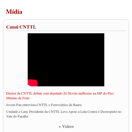
Mídia
Canal CNTTL
Diretor da CNTTL debate com deputado Zé Trovão melhorias na MP do Piso
Mínimo de Frete
Jovem Pan entrevista CNTTL e Ferroviários de Bauru
Unidade e Luta: Presidente da CNTTL Leva Apoio à Luta Contra o Desrespeito no
Vale do Paraíba
Empresas divulgam fake news para burlar lei do Piso Mínimo de Frete
+ Vídeos
CNTTL e entidades dos caminhoneiros conversam com governo Lula sobre pautas