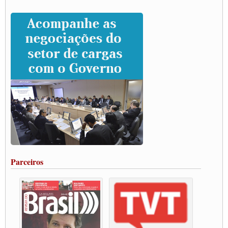
da categoria
Caminhoneiros prometem paralisação e cobram diálogo com Lula
CNTTL e lideranças de caminhoneiros participam de debate sobre saúde nas
rodovias
Paulinho e Litti debatem política global para transporte rodoviário de cargas na
SUTCRA no Uruguai
Grande Conquista da Categoria transporte de Cargas e Caminhoneiros Autonomos
ENCONTRO INTERNACIONAL EM APOIO A CLASSE TRABALHADORA
DO BRASIL E A ELEIÇÃO 2022
Carta às Brasileiras e aos Brasileiros em Defesa do Estado Democrático de Direito
Paulinho, presidente da CNTTL, faz balanço do 3º Congresso da CNTTL
Caminhoneiros aprovam greve a partir do 1º de novembro
Rodoviários de Feira Santana fazem Assembleia para avaliar proposta de reajuste
salarial
Portuários de Rio Grande fazem paralisação pela vacina
Parceiros
Vacina Já: Lockdown de 24 horas dos trabalhadores em transportes está mantido,
destaca Paulinho
Condutores de Guarulhos farão greve sanitária nesta terça-feira (20)
Paralisação dos Caminhoneiros na #BR285, entrocamento que liga o Mercosul ao
Rio Grande
Caminhoneiros bloqueiam duas faixas na Castello Branco e fazem protesto