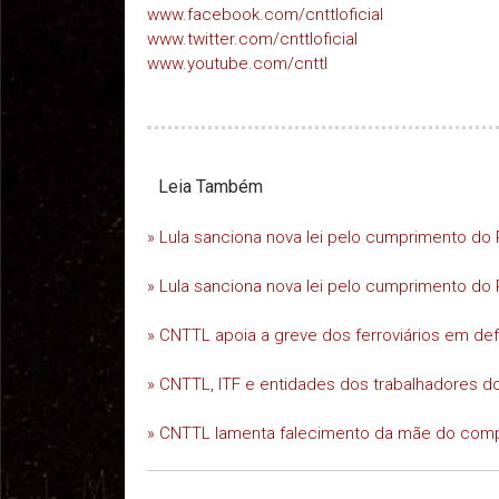
www.facebook.com/cnttloficial
www.twitter.com/cnttloficial
www.youtube.com/cnttl
Leia Também
» Lula sanciona nova lei pelo cumprimento do 
» Lula sanciona nova lei pelo cumprimento do 
» CNTTL apoia a greve dos ferroviários em d
» CNTTL, ITF e entidades dos trabalhadores do
» CNTTL lamenta falecimento da mãe do comp