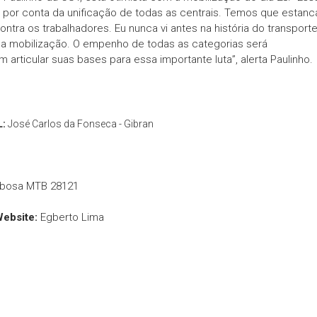
ís por conta da unificação de todas as centrais. Temos que estanc
ntra os trabalhadores. Eu nunca vi antes na história do transport
sa mobilização. O empenho de todas as categorias será
articular suas bases para essa importante luta”, alerta Paulinho
L:
José Carlos da Fonseca - Gibran
rbosa MTB 28121
Website:
Egberto Lima