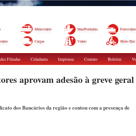
o
Metroviário
Mar/Portuário
Ferroviári
iário
Cargas
Viário
Moto-Táxi
des Filiadas
Cidadania
Imprensa
Contato
Boletim
Ve
ores aprovam adesão à greve geral
dicato dos Bancários da região e contou com a presença de