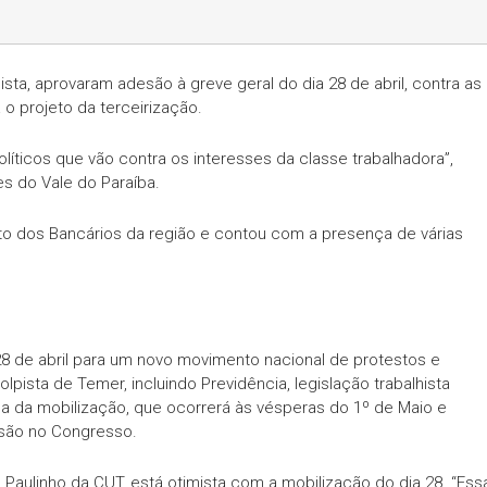
ista, aprovaram adesão à greve geral do dia 28 de abril, contra as
 o projeto da terceirização.
líticos que vão contra os interesses da classe trabalhadora”,
s do Vale do Paraíba.
ato dos Bancários da região e contou com a presença de várias
 28 de abril para um novo movimento nacional de protestos e
pista de Temer, incluindo Previdência, legislação trabalhista
ema da mobilização, que ocorrerá às vésperas do 1º de Maio e
ssão no Congresso.
 Paulinho da CUT, está otimista com a mobilização do dia 28. “Ess