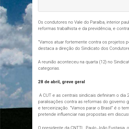
Os condutores no Vale do Paraíba, interior paul
reformas trabalhista e da previdência, e contra
“Vamos atuar fortemente contra os projetos po
destaca a direção do Sindicato dos Condutore
A reunião aconteceu na quarta (12) no Sindic
categorias.
28 de abril, greve geral
A CUT e as centrais sindicais definiram o dia
paralisações contra as reformas do governo gol
e terceirização. "Vamos parar o Brasil" é o t
pretende influenciar nas propostas em discu
O presidente da CNTTL, Paulo João Eustasia, o