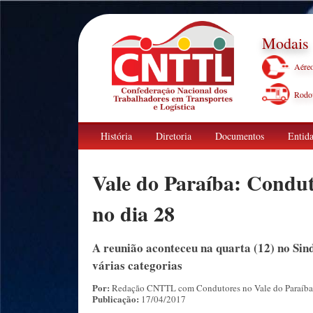
Modais
Aére
Rodov
História
Diretoria
Documentos
Entida
Vale do Paraíba: Condut
no dia 28
A reunião aconteceu na quarta (12) no Sin
várias categorias
Por:
Redação CNTTL com Condutores no Vale do Paraíba
Publicação:
17/04/2017