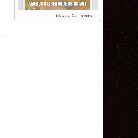
professor da Unisinos e Doutor em Ciências da
Comunicação da USP, Rafael Grohmann, que
coordena uma pesquisa internacional que visa
Todos os Documentos
pressionar as plataformas digitais por melhores
condições de trabalho.
MODAL-LIVE #5 IMPACTOS DA COVID-19 NO
TRABALHO VIÁRIO (15/06/2020)
MODAL-LIVE #5 IMPACTOS DA COVID-19 NO
TRABALHO VIÁRIO (15/06/2020)
MODAL-LIVE #4 A privatização da gestão portuária
e a Pandemia (9/06/2020)
MODAL-LIVE #4 A privatização da gestão portuária
e a Pandemia (9/06/2020)
MODAL-LIVE #3 Impactos da COVID-19 na
aviação (8/06/2020)
MODAL-LIVE #3 Impactos da COVID-19 na
aviação (8/06/2020)
MODAL-LIVE #3 Impactos da COVID-19 na
aviação (8/06/2020)
MODAL-LIVE #3 Impactos da COVID-19 na
aviação (8/06/2020)
MODAL-LIVE #2 Os Impactos da COVID-19 no
Trabalho Metroferroviário (2/06/2020)