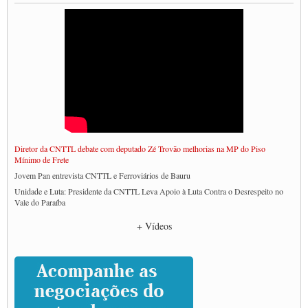
Diretor da CNTTL debate com deputado Zé Trovão melhorias na MP do Piso
Mínimo de Frete
Jovem Pan entrevista CNTTL e Ferroviários de Bauru
Unidade e Luta: Presidente da CNTTL Leva Apoio à Luta Contra o Desrespeito no
Vale do Paraíba
Empresas divulgam fake news para burlar lei do Piso Mínimo de Frete
+ Vídeos
CNTTL e entidades dos caminhoneiros conversam com governo Lula sobre pautas
da categoria
Caminhoneiros prometem paralisação e cobram diálogo com Lula
CNTTL e lideranças de caminhoneiros participam de debate sobre saúde nas
rodovias
Paulinho e Litti debatem política global para transporte rodoviário de cargas na