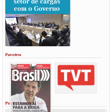
SUTCRA no Uruguai
Grande Conquista da Categoria transporte de Cargas e Caminhoneiros Autonomos
ENCONTRO INTERNACIONAL EM APOIO A CLASSE TRABALHADORA
DO BRASIL E A ELEIÇÃO 2022
Carta às Brasileiras e aos Brasileiros em Defesa do Estado Democrático de Direito
Paulinho, presidente da CNTTL, faz balanço do 3º Congresso da CNTTL
Caminhoneiros aprovam greve a partir do 1º de novembro
Rodoviários de Feira Santana fazem Assembleia para avaliar proposta de reajuste
salarial
Portuários de Rio Grande fazem paralisação pela vacina
Parceiros
Vacina Já: Lockdown de 24 horas dos trabalhadores em transportes está mantido,
destaca Paulinho
Condutores de Guarulhos farão greve sanitária nesta terça-feira (20)
Paralisação dos Caminhoneiros na #BR285, entrocamento que liga o Mercosul ao
Rio Grande
Caminhoneiros bloqueiam duas faixas na Castello Branco e fazem protesto
Modal-Live #13 Aumento da Violência Contra Mulher e o Adoecimento da Classe
Trabalhadora em Tempos de Pandemia
MODAL-LIVE#12 POLÍTICAS PÚBLICAS DE TRANSPORTE PARA A
CLASSE TRABALHADORA E ELEIÇÕES NA PANDEMIA
Publicações dos Filiados
MODAL-LIVE#11 POLÍTICAS PÚBLICAS DE TRANSPORTE