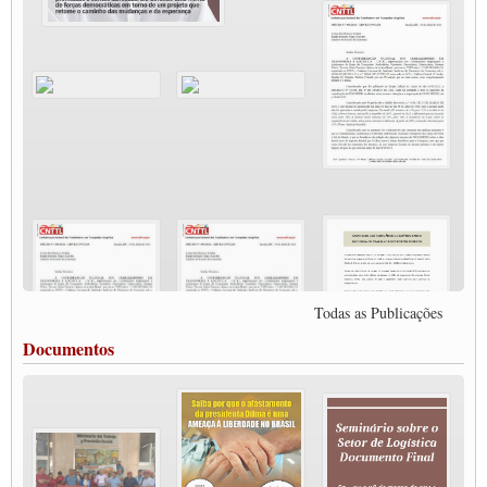
JUVENTUDE DO TRANSPORTE: POR QUE DEVEMOS NOS ORGANIZAR?
Fabio Primo testa positivo para Coronavírus, mas está bem de saúde
Modal-Live#9 Quais são os direitos dos trabalhador@s que contraem a Covid-19 na
pandemia?
Participe da Campanha Fora Bolsonaro
CNTTL e FECOOTAC apoiam Campanha de testes de COVID-19 para
caminhoneiros
MODAL-LIVE#8 - Lideranças sindicais da CNTTL, CGTB e dos caminhoneiros
autônomos e celetistas irão abordar as lutas dos caminhoneiros e os impactos da
pandemia no setor de cargas e nos direitos.
O PAPEL DA ITF E FUTAC NAS LUTAS, EMPREGO, DIREITOS EM
ESCALA GLOBAL E DA DEFESA DA VIDA
Modal-Live #6: Com participação especial do professor da Unisinos e Doutor em
Ciências da Comunicação da USP, Rafael Grohmann, que coordena uma pesquisa
internacional que visa pressionar as plataformas digitais por melhores condições de
Todas as Publicações
trabalho.
MODAL-LIVE #5 IMPACTOS DA COVID-19 NO TRABALHO VIÁRIO
Documentos
(15/06/2020)
MODAL-LIVE #5 IMPACTOS DA COVID-19 NO TRABALHO VIÁRIO
(15/06/2020)
MODAL-LIVE #4 A privatização da gestão portuária e a Pandemia (9/06/2020)
MODAL-LIVE #4 A privatização da gestão portuária e a Pandemia (9/06/2020)
MODAL-LIVE #3 Impactos da COVID-19 na aviação (8/06/2020)