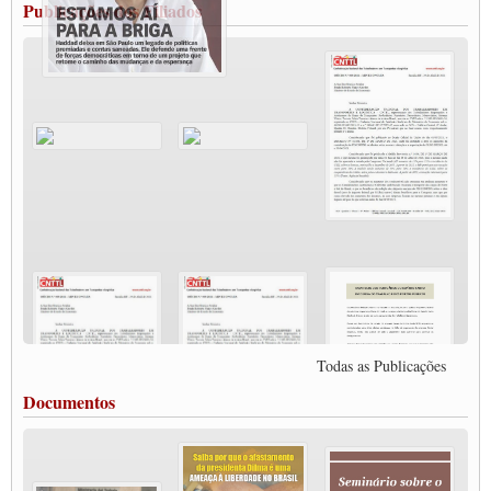
CLASSE TRABALHADORA E ELEIÇÕES NA PANDEMIA
Publicações dos Filiados
MODAL-LIVE#11 POLÍTICAS PÚBLICAS DE TRANSPORTE
JUVENTUDE DO TRANSPORTE: POR QUE DEVEMOS NOS ORGANIZAR?
Fabio Primo testa positivo para Coronavírus, mas está bem de saúde
Modal-Live#9 Quais são os direitos dos trabalhador@s que contraem a Covid-19 na
pandemia?
Participe da Campanha Fora Bolsonaro
CNTTL e FECOOTAC apoiam Campanha de testes de COVID-19 para
caminhoneiros
MODAL-LIVE#8 - Lideranças sindicais da CNTTL, CGTB e dos caminhoneiros
autônomos e celetistas irão abordar as lutas dos caminhoneiros e os impactos da
pandemia no setor de cargas e nos direitos.
O PAPEL DA ITF E FUTAC NAS LUTAS, EMPREGO, DIREITOS EM
ESCALA GLOBAL E DA DEFESA DA VIDA
Modal-Live #6: Com participação especial do professor da Unisinos e Doutor em
Ciências da Comunicação da USP, Rafael Grohmann, que coordena uma pesquisa
internacional que visa pressionar as plataformas digitais por melhores condições de
Todas as Publicações
trabalho.
MODAL-LIVE #5 IMPACTOS DA COVID-19 NO TRABALHO VIÁRIO
Documentos
(15/06/2020)
MODAL-LIVE #5 IMPACTOS DA COVID-19 NO TRABALHO VIÁRIO
(15/06/2020)
MODAL-LIVE #4 A privatização da gestão portuária e a Pandemia (9/06/2020)