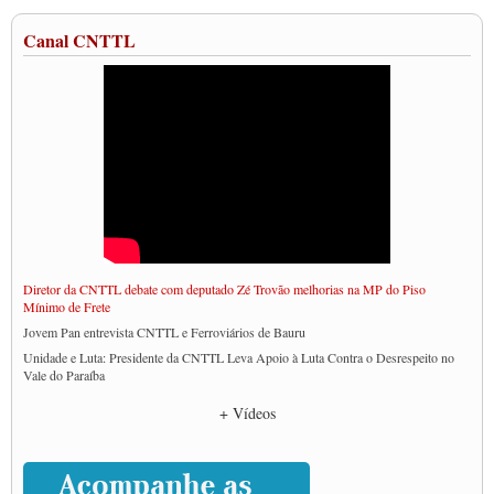
Canal CNTTL
Diretor da CNTTL debate com deputado Zé Trovão melhorias na MP do Piso
Mínimo de Frete
Jovem Pan entrevista CNTTL e Ferroviários de Bauru
Unidade e Luta: Presidente da CNTTL Leva Apoio à Luta Contra o Desrespeito no
Vale do Paraíba
Empresas divulgam fake news para burlar lei do Piso Mínimo de Frete
+ Vídeos
CNTTL e entidades dos caminhoneiros conversam com governo Lula sobre pautas
da categoria
Caminhoneiros prometem paralisação e cobram diálogo com Lula