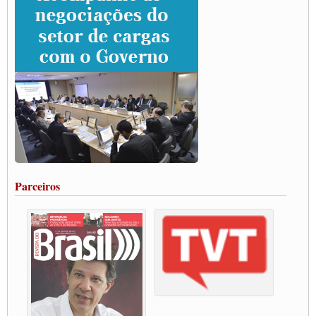
CNTTL e lideranças de caminhoneiros participam de debate sobre saúde nas
rodovias
Paulinho e Litti debatem política global para transporte rodoviário de cargas na
SUTCRA no Uruguai
Grande Conquista da Categoria transporte de Cargas e Caminhoneiros Autonomos
ENCONTRO INTERNACIONAL EM APOIO A CLASSE TRABALHADORA
DO BRASIL E A ELEIÇÃO 2022
Carta às Brasileiras e aos Brasileiros em Defesa do Estado Democrático de Direito
Paulinho, presidente da CNTTL, faz balanço do 3º Congresso da CNTTL
Caminhoneiros aprovam greve a partir do 1º de novembro
Rodoviários de Feira Santana fazem Assembleia para avaliar proposta de reajuste
salarial
Portuários de Rio Grande fazem paralisação pela vacina
Parceiros
Vacina Já: Lockdown de 24 horas dos trabalhadores em transportes está mantido,
destaca Paulinho
Condutores de Guarulhos farão greve sanitária nesta terça-feira (20)
Paralisação dos Caminhoneiros na #BR285, entrocamento que liga o Mercosul ao
Rio Grande
Caminhoneiros bloqueiam duas faixas na Castello Branco e fazem protesto
Modal-Live #13 Aumento da Violência Contra Mulher e o Adoecimento da Classe
Trabalhadora em Tempos de Pandemia
MODAL-LIVE#12 POLÍTICAS PÚBLICAS DE TRANSPORTE PARA A