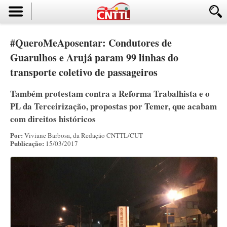
#QueroMeAposentar: Condutores de
Guarulhos e Arujá param 99 linhas do
transporte coletivo de passageiros
Também protestam contra a Reforma Trabalhista e o
PL da Terceirização, propostas por Temer, que acabam
com direitos históricos
Por:
Viviane Barbosa, da Redação CNTTL/CUT
Publicação:
15/03/2017