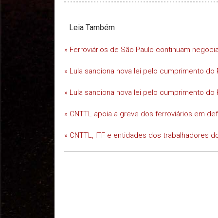
Leia Também
» Ferroviários de São Paulo continuam negoc
» Lula sanciona nova lei pelo cumprimento do 
» Lula sanciona nova lei pelo cumprimento do 
» CNTTL apoia a greve dos ferroviários em d
» CNTTL, ITF e entidades dos trabalhadores do