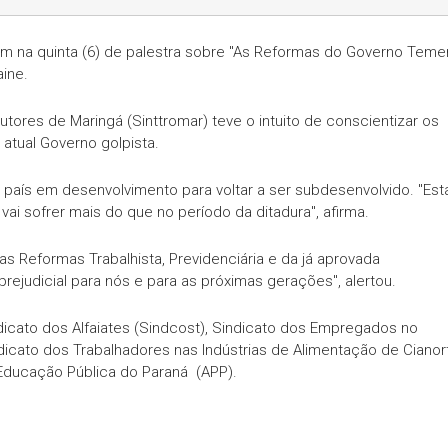
am na quinta (6) de palestra sobre "As Reformas do Governo Temer
aine.
tores de Maringá (Sinttromar) teve o intuito de conscientizar os
 atual Governo golpista.
m país em desenvolvimento para voltar a ser subdesenvolvido. "Est
vai sofrer mais do que no período da ditadura", afirma.
as Reformas Trabalhista, Previdenciária e da já aprovada
rejudicial para nós e para as próximas gerações", alertou.
cato dos Alfaiates (Sindcost), Sindicato dos Empregados no
dicato dos Trabalhadores nas Indústrias de Alimentação de Cianor
 Educação Pública do Paraná (APP).