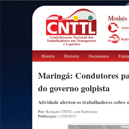
Modais
Aére
Rodov
História
Diretoria
Documentos
Entida
Maringá: Condutores par
do governo golpista
Atividade alertou os trabalhadores sobre o
Por:
Redação CNTTL com Sinttromar
Publicação:
11/04/2017