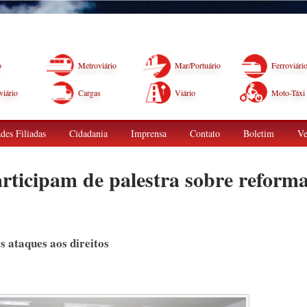
o
Metroviário
Mar/Portuário
Ferroviári
iário
Cargas
Viário
Moto-Táxi
des Filiadas
Cidadania
Imprensa
Contato
Boletim
Ve
ticipam de palestra sobre reform
s ataques aos direitos