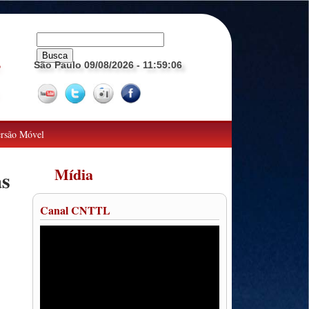
São Paulo 09/08/2026
- 11:59:07
o
rsão Móvel
Mídia
as
Canal CNTTL