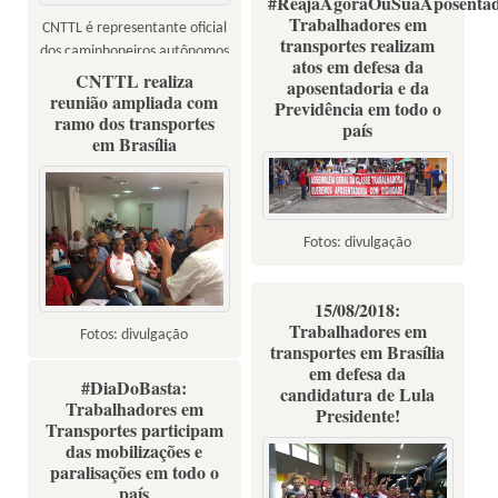
#ReajaAgoraOuSuaAposentad
população para o Dia Nacional
Trabalhadores em
CNTTL é representante oficial
de Luta contra a Reforma da
transportes realizam
dos caminhoneiros autônomos
Previdência - 22 de março
atos em defesa da
do país
CNTTL realiza
aposentadoria e da
reunião ampliada com
Previdência em todo o
ramo dos transportes
país
em Brasília
Fotos: divulgação
15/08/2018:
Trabalhadores em
Fotos: divulgação
transportes em Brasília
em defesa da
#DiaDoBasta:
candidatura de Lula
Trabalhadores em
Presidente!
Transportes participam
das mobilizações e
paralisações em todo o
país