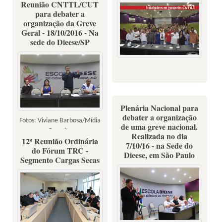
Reunião CNTTL/CUT
Fotos: Dino Santos/Mídia
para debater a
Consulte
organização da Greve
Geral - 18/10/2016 - Na
sede do Dieese/SP
Plenária Nacional para
debater a organização
Fotos: Viviane Barbosa/Mídia
de uma greve nacional.
Consulte
Realizada no dia
12ª Reunião Ordinária
7/10/16 - na Sede do
do Fórum TRC -
Dieese, em São Paulo
Segmento Cargas Secas