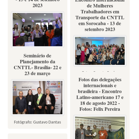
2023
de Mulheres
Trabalhadores em
Transporte da CNTTL
em Sorocaba - 13 de
setembro 2023
Seminário de
Fotos: Renata Rocha
Planejamento da
CNTTL- Brasília- 22 e
23 de março
Fotos: Renata Rocha
Fotos das delegações
internacionais e
brasileira - Encontro
Latino-americano 17 e
18 de agosto 2022 -
Fotos: Felix Pereira
Fotógrafo: Gustavo Dantas