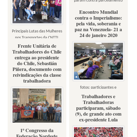
param contra parcelamento
em quatro vezes do 13º
Encontro Mundial
Salário
contra o Imperialismo:
pela vida, soberania e
paz na Venezuela- 21 a
Principais Lutas das Mulheres
24 de janeiro 2020
nos Transportes da CNTTL
Frente Unitária de
Trabalhadores do Chile
entrega ao presidente
do Chile, Sebastián
Piñera, documento com
reivindicações da classe
trabalhadora
fotos: participantes e
Resumen Latinoamericano
Trabalhadores e
Trabalhadoras
participaram, sábado
(9), de grande ato com
ex-presidente Lula
1º Congresso da
foto: FUTAC
Federação Nordeste