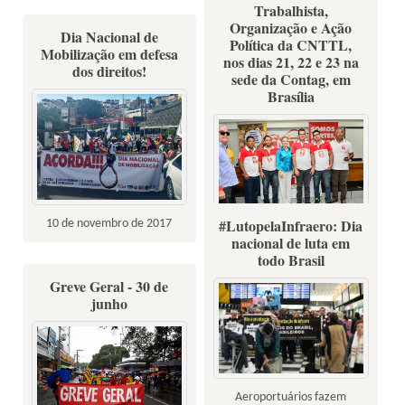
Trabalhista,
Organização e Ação
Dia Nacional de
Política da CNTTL,
Mobilização em defesa
nos dias 21, 22 e 23 na
dos direitos!
sede da Contag, em
Brasília
#LutopelaInfraero: Dia
10 de novembro de 2017
nacional de luta em
Fotos: Marcelo Lima
todo Brasil
Greve Geral - 30 de
junho
Aeroportuários fazem