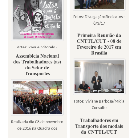
Fotos: Divulgação/Sindicatos -
8/3/17
Primeira Reunião da
CNTTL/CUT - 08 de
Fevereiro de 2017 em
Artes: Raquel Vitorelo -
Brasília
08/03/17
Assembleia Nacional
dos Trabalhadores (as)
do Setor de
Transportes
Fotos: Viviane Barbosa/Mídia
Consulte
Trabalhadores em
Realizada dia 08 de novembro
Transporte dos modais
de 2016 na Quadra dos
da CNTTL/CUT
Bancários em São Paulo -