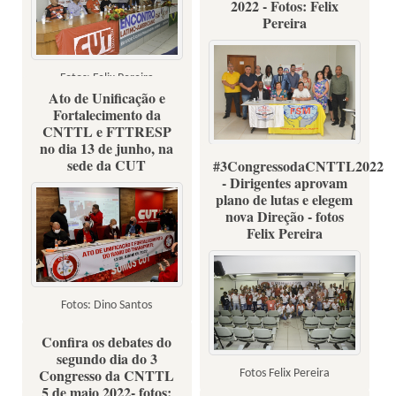
2022 - Fotos: Felix
Pereira
Fotos: Felix Pereira
Ato de Unificação e
Fortalecimento da
CNTTL e FTTRESP
no dia 13 de junho, na
sede da CUT
#3CongressodaCNTTL2022
Fotos: Felix Pereira
- Dirigentes aprovam
plano de lutas e elegem
nova Direção - fotos
Felix Pereira
Fotos: Dino Santos
Confira os debates do
segundo dia do 3
Congresso da CNTTL
Fotos Felix Pereira
5 de maio 2022- fotos: