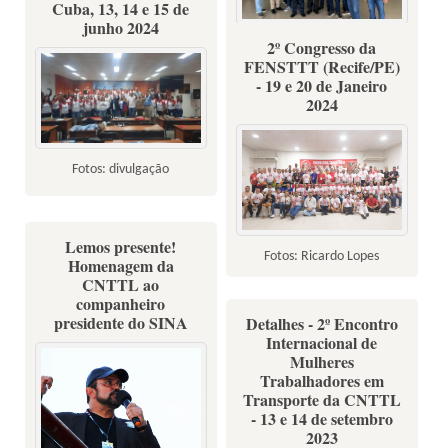
Cuba, 13, 14 e 15 de
junho 2024
2º Congresso da
27 a 30 de janeiro de 2025 -
FENSTTT (Recife/PE)
Fotos: Divulgação
- 19 e 20 de Janeiro
2024
Fotos: divulgação
Lemos presente!
Fotos: Ricardo Lopes
Homenagem da
CNTTL ao
companheiro
presidente do SINA
Detalhes - 2º Encontro
Internacional de
Mulheres
Trabalhadores em
Transporte da CNTTL
- 13 e 14 de setembro
2023