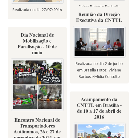
Fotos: Roberto Parizotti
Realizada no dia 27/07/2016
Reunião da Direção
Executiva da CNTTL
Dia Nacional de
Mobilização e
Paralisação - 10 de
maio
Realizada no dia 2 de junho
em Brasília Fotos: Viviane
Barbosa/Mídia Consulte
Acampamento da
CNTTL em Brasília -
de 10 a 17 de abril de
2016
Trabalhadores em transportes
Encontro Nacional de
na defesa da democracia e
Transportadores
Autônomos, 26 e 27 de
contra a retirada de direitos
novembro de 2014, em