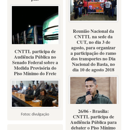
15/08/2018
Reunião Nacional da
CNTTL na sede da
CUT, no dia 3 de
agosto, para organizar
CNTTL participa de
a participação do ramo
Audiência Pública no
dos transportes no Dia
Senado Federal sobre a
Nacional do Basta, no
Medida Provisória do
dia 10 de agosto 2018
Piso Mínimo do Frete
Dia do Basta - 10 de agosto de
2018
26/06 - Brasília:
Fotos: divulgação
CNTTL participa de
Fotos: Dino Santos
Audiência Pública para
debater o Piso Mínimo