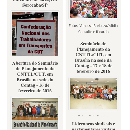
Sorocaba/SP
Fotos: Vanessa Barboza/Mídia
Consulte e Ricardo
Stuckert/Instituto Lula
Seminário de
Planejamento da
CNTTL/CUT, em
Brasília na sede da
Abertura do Seminário
Contag - 17 e 18 de
de Planejamento da
fevereiro de 2016
CNTTL/CUT, em
Brasília na sede da
Contag - 16 de
fevereiro de 2016
Fotos: Gilberto Araújo
Fotos: Felix Pereira
Lideranças sindicais e
parlamentares visitam