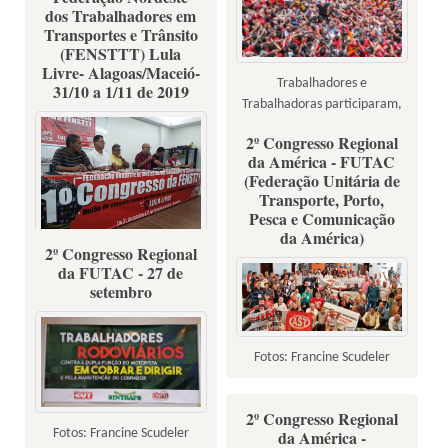
dos Trabalhadores em
Transportes e Trânsito
(FENSTTT) Lula
Livre- Alagoas/Maceió-
Trabalhadores e
31/10 a 1/11 de 2019
Trabalhadoras participaram,
sábado (9), de grande ato com
2º Congresso Regional
ex-presidente Lula
da América - FUTAC
(Federação Unitária de
Transporte, Porto,
Pesca e Comunicação
da América)
2º Congresso Regional
Fotos: Divulgação
da FUTAC - 27 de
setembro
Fotos: Francine Scudeler
2º Congresso Regional
Fotos: Francine Scudeler
da América -