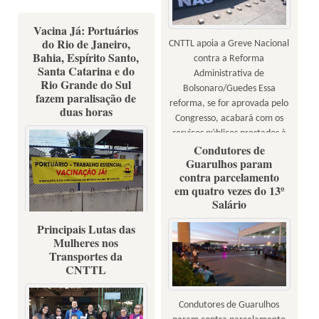
Vacina Já: Portuários
do Rio de Janeiro,
CNTTL apoia a Greve Nacional
Bahia, Espírito Santo,
contra a Reforma
Santa Catarina e do
Administrativa de
Rio Grande do Sul
Bolsonaro/Guedes Essa
fazem paralisação de
reforma, se for aprovada pelo
duas horas
Congresso, acabará com os
serviços públicos prestados à
Condutores de
população e com os empregos
Guarulhos param
e direitos dos servidores!
contra parcelamento
em quatro vezes do 13º
Salário
Principais Lutas das
Fotos: Sindicatos Portuários e
Mulheres nos
Markinhos Jatahy (Portuários
Transportes da
do RS)
CNTTL
Condutores de Guarulhos