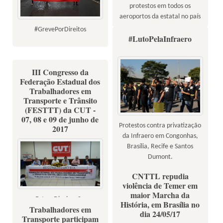
protestos em todos os
aeroportos da estatal no país
#GrevePorDireitos
#LutoPelaInfraero
III Congresso da
Federação Estadual dos
Trabalhadores em
Transporte e Trânsito
(FESTTT) da CUT -
07, 08 e 09 de junho de
Protestos contra privatização
2017
da Infraero em Congonhas,
Brasília, Recife e Santos
Dumont.
Fotos: Kalinka Santos/Sina e
CNTTL repudia
divulgação
violência de Temer em
maior Marcha da
Fotos: Divulgação
História, em Brasília no
Trabalhadores em
dia 24/05/17
Transporte participam