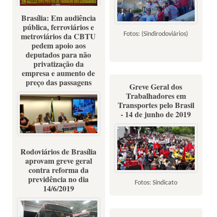
Brasília: Em audiência
(Fotos: Sindirodoviários-ES)
pública, ferroviários e
Fotos: (Sindirodoviários)
metroviários da CBTU
pedem apoio aos
deputados para não
privatização da
empresa e aumento de
preço das passagens
Greve Geral dos
Trabalhadores em
Transportes pelo Brasil
- 14 de junho de 2019
26/06/19 - Fotos: Sindicatos
Rodoviários de Brasília
aprovam greve geral
contra reforma da
previdência no dia
Fotos: Sindicato
14/6/2019