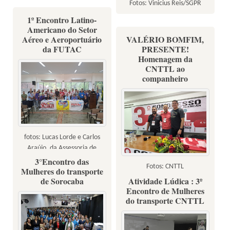
Fotos: Vinicius Reis/SGPR
1º Encontro Latino-
Americano do Setor
Aéreo e Aeroportuário
VALÉRIO BOMFIM,
da FUTAC
PRESENTE!
Homenagem da
CNTTL ao
companheiro
fotos: Lucas Lorde e Carlos
Araújo, da Assessoria de
Comunicação do Sindicato dos
3°Encontro das
Fotos: CNTTL
Mulheres do transporte
Rodoviários de Sorocaba
de Sorocaba
Atividade Lúdica : 3º
Encontro de Mulheres
do transporte CNTTL