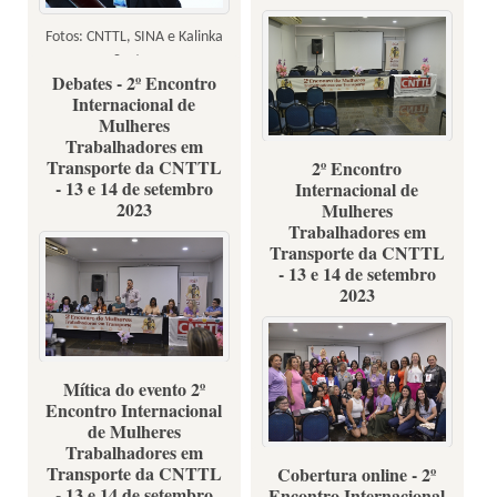
Fotos: CNTTL, SINA e Kalinka
Santos
Debates - 2º Encontro
Internacional de
Mulheres
Trabalhadores em
Transporte da CNTTL
2º Encontro
Fotos: Renata Rocha
- 13 e 14 de setembro
Internacional de
2023
Mulheres
Trabalhadores em
Transporte da CNTTL
- 13 e 14 de setembro
2023
Mítica do evento 2º
Fotos: Renata Rocha
Encontro Internacional
de Mulheres
Trabalhadores em
Transporte da CNTTL
Cobertura online - 2º
Fotos: Renata Rocha
- 13 e 14 de setembro
Encontro Internacional