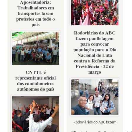
Aposentadoria:
Trabalhadores em
transportes fazem
protestos em todo o
20 de maio de 2019- sede do
país
Dieese
Rodoviários do ABC
fazem panfletagem
para convocar
população para o Dia
Nacional de Luta
contra a Reforma da
Fotos: sindicatos e
Previdência - 22 de
movimentos sociais
março
CNTTL é
Fotos: Divulgação
representante oficial
dos caminhoneiros
autônomos do país
Rodoviários do ABC fazem
panfletagem para convocar