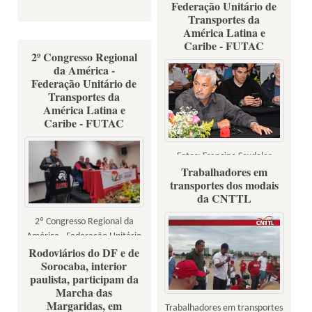
Federação Unitário de
Transportes da
América Latina e
Caribe - FUTAC
2º Congresso Regional
da América -
Federação Unitário de
Transportes da
América Latina e
Caribe - FUTAC
Fotos: Francine Scudeler
Trabalhadores em
transportes dos modais
da CNTTL
2º Congresso Regional da
América - Federação Unitário
Rodoviários do DF e de
de Transportes da América
Sorocaba, interior
Latina e Caribe - FUTAC
paulista, participam da
Marcha das
Margaridas, em
Trabalhadores em transportes