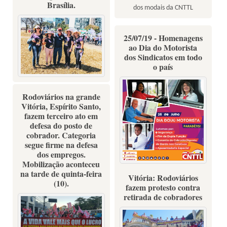
Brasília.
dos modais da CNTTL
25/07/19 - Homenagens
ao Dia do Motorista
dos Sindicatos em todo
o país
Rodoviários na grande
Vitória, Espírito Santo,
fazem terceiro ato em
defesa do posto de
cobrador. Categoria
segue firme na defesa
dos empregos.
Mobilização aconteceu
na tarde de quinta-feira
Homenagens ao Dia do
Vitória: Rodoviários
(10).
Motorista dos Sindicatos em
fazem protesto contra
retirada de cobradores
todo o país