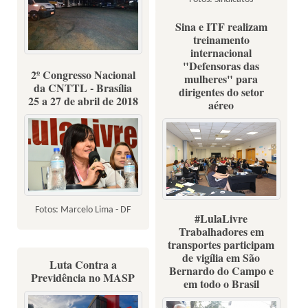
Sina e ITF realizam
treinamento
internacional
"Defensoras das
Confira os protestos nas
2º Congresso Nacional
mulheres" para
principais cidades do Brasil
da CNTTL - Brasília
dirigentes do setor
25 a 27 de abril de 2018
aéreo
Fotos: Marcelo Lima - DF
7,8 e 9 de maio 2018 - Fotos:
#LulaLivre
Viviane Barbosa/Mídia
Trabalhadores em
transportes participam
Consulte
de vigília em São
Luta Contra a
Bernardo do Campo e
Previdência no MASP
em todo o Brasil