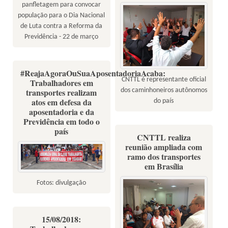
panfletagem para convocar
população para o Dia Nacional
de Luta contra a Reforma da
Previdência - 22 de março
#ReajaAgoraOuSuaAposentadoriaAcaba:
CNTTL é representante oficial
Trabalhadores em
dos caminhoneiros autônomos
transportes realizam
atos em defesa da
do país
aposentadoria e da
Previdência em todo o
país
CNTTL realiza
reunião ampliada com
ramo dos transportes
em Brasília
Fotos: divulgação
15/08/2018: