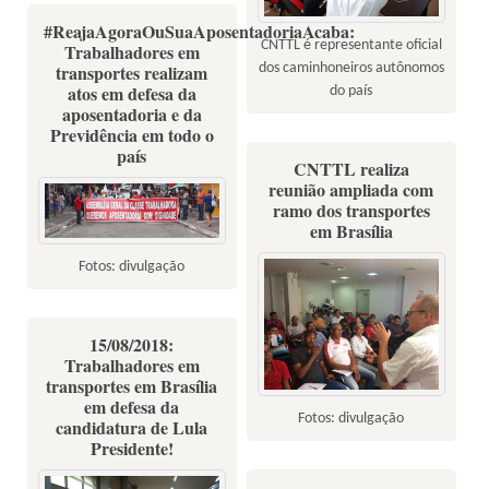
#ReajaAgoraOuSuaAposentadoriaAcaba:
CNTTL é representante oficial
Trabalhadores em
dos caminhoneiros autônomos
transportes realizam
atos em defesa da
do país
aposentadoria e da
Previdência em todo o
país
CNTTL realiza
reunião ampliada com
ramo dos transportes
em Brasília
Fotos: divulgação
15/08/2018:
Trabalhadores em
transportes em Brasília
em defesa da
Fotos: divulgação
candidatura de Lula
Presidente!