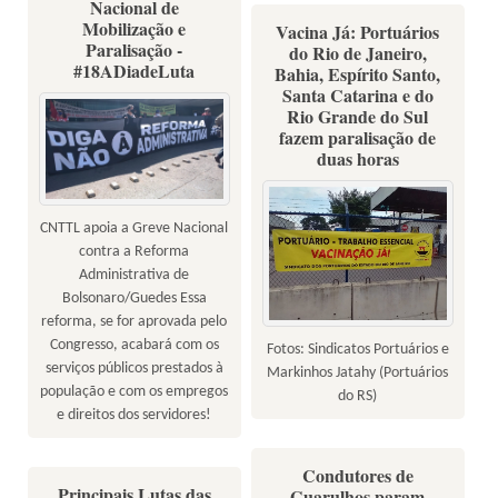
Nacional de
Mobilização e
Vacina Já: Portuários
Paralisação -
do Rio de Janeiro,
#18ADiadeLuta
Bahia, Espírito Santo,
Santa Catarina e do
Rio Grande do Sul
fazem paralisação de
duas horas
CNTTL apoia a Greve Nacional
contra a Reforma
Administrativa de
Bolsonaro/Guedes Essa
reforma, se for aprovada pelo
Congresso, acabará com os
Fotos: Sindicatos Portuários e
serviços públicos prestados à
Markinhos Jatahy (Portuários
população e com os empregos
do RS)
e direitos dos servidores!
Condutores de
Principais Lutas das
Guarulhos param