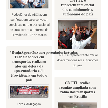
CNTTL é
representante oficial
dos caminhoneiros
autônomos do país
Rodoviários do ABC fazem
panfletagem para convocar
população para o Dia Nacional
de Luta contra a Reforma da
Previdência - 22 de março
#ReajaAgoraOuSuaAposentadoriaAcaba:
CNTTL é representante oficial
Trabalhadores em
dos caminhoneiros autônomos
transportes realizam
atos em defesa da
do país
aposentadoria e da
Previdência em todo o
país
CNTTL realiza
reunião ampliada com
ramo dos transportes
em Brasília
Fotos: divulgação